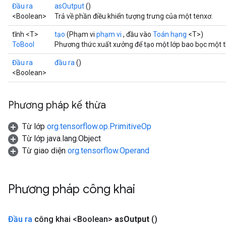
Đầu ra
asOutput
()
<Boolean>
Trả về phần điều khiển tượng trưng của một tenxơ.
tĩnh <T>
tạo
(Phạm vi
phạm vi
, đầu vào
Toán hạng
<T>)
ToBool
Phương thức xuất xưởng để tạo một lớp bao bọc một t
Đầu ra
đầu ra
()
<Boolean>
Phương pháp kế thừa
Từ lớp
org.tensorflow.op.PrimitiveOp
Từ lớp java.lang.Object
Từ giao diện
org.tensorflow.Operand
Phương pháp công khai
Đầu ra
công khai <Boolean>
as
Output
()