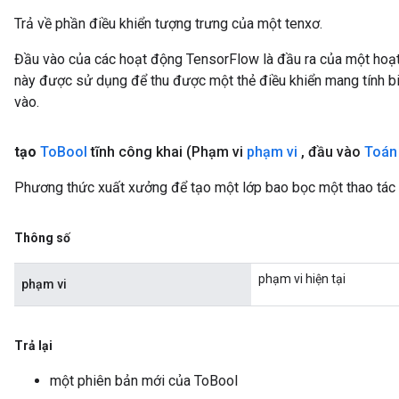
Trả về phần điều khiển tượng trưng của một tenxơ.
Đầu vào của các hoạt động TensorFlow là đầu ra của một ho
này được sử dụng để thu được một thẻ điều khiển mang tính bi
vào.
tạo
To
Bool
tĩnh công khai
(Phạm vi
phạm vi
,
đầu vào
Toán
Phương thức xuất xưởng để tạo một lớp bao bọc một thao tác
Thông số
phạm vi hiện tại
phạm vi
Trả lại
một phiên bản mới của ToBool