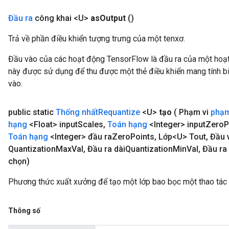
Đầu ra
công khai <U>
as
Output
()
Trả về phần điều khiển tượng trưng của một tenxơ.
Đầu vào của các hoạt động TensorFlow là đầu ra của một ho
này được sử dụng để thu được một thẻ điều khiển mang tính bi
vào.
public static
Thống nhất
Requantize
<U>
tạo
( Phạm vi
phạm
hạng
<Float> input
Scales
,
Toán hạng
<Integer> input
Zero
P
Toán hạng
<Integer> đầu ra
Zero
Points
,
Lớp<U> Tout
,
Đầu v
Quantization
Max
Val
,
Đầu ra dài
Quantization
Min
Val
,
Đầu ra 
chọn)
Phương thức xuất xưởng để tạo một lớp bao bọc một thao tác
Thông số