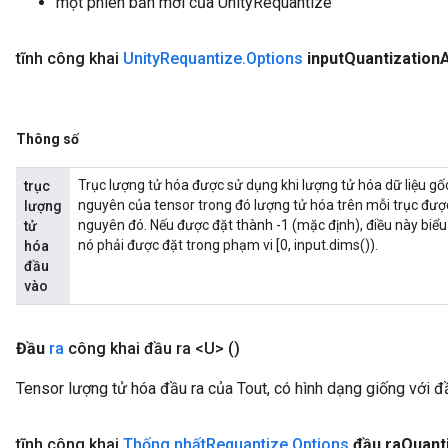
một phiên bản mới của UnityRequantize
tĩnh công khai
Unity
Requantize
.
Options
input
Quantization
A
Thông số
Trục lượng tử hóa được sử dụng khi lượng tử hóa dữ liệu gốc 
trục
nguyên của tensor trong đó lượng tử hóa trên mỗi trục được
lượng
nguyên đó. Nếu được đặt thành -1 (mặc định), điều này biểu 
tử
nó phải được đặt trong phạm vi [0, input.dims()).
hóa
đầu
vào
Đầu
ra
công khai đầu ra <U>
()
Tensor lượng tử hóa đầu ra của Tout, có hình dạng giống với đ
tĩnh công khai
Thống nhất
Requantize
.
Options
đầu ra
Quant