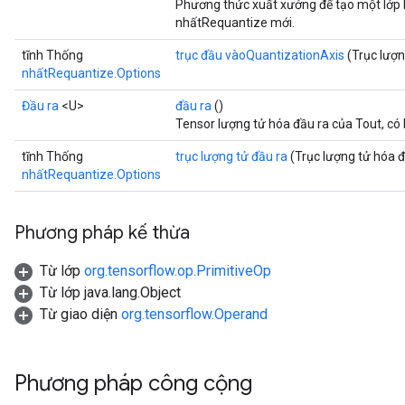
Phương thức xuất xưởng để tạo một lớp
nhấtRequantize mới.
tĩnh Thống
trục đầu vàoQuantizationAxis
(Trục lượn
nhấtRequantize.Options
Đầu ra
<U>
đầu ra
()
Tensor lượng tử hóa đầu ra của Tout, có 
tĩnh Thống
trục lượng tử đầu ra
(Trục lượng tử hóa đ
nhấtRequantize.Options
Phương pháp kế thừa
Từ lớp
org.tensorflow.op.PrimitiveOp
Từ lớp java.lang.Object
Từ giao diện
org.tensorflow.Operand
Phương pháp công cộng