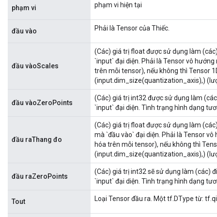
phạm vi hiện tại
phạm vi
Phải là Tensor của Thiếc.
đầu vào
(Các) giá trị float được sử dụng làm (các
`input` đại diện. Phải là Tensor vô hướng
đầu vàoScales
trên mỗi tensor), nếu không thì Tensor 1
(input.dim_size(quantization_axis),) (lư
(Các) giá trị int32 được sử dụng làm (cá
đầu vàoZeroPoints
`input` đại diện. Tình trạng hình dạng tư
(Các) giá trị float được sử dụng làm (các
mà `đầu vào` đại diện. Phải là Tensor vô
đầu raThang đo
hóa trên mỗi tensor), nếu không thì Tens
(input.dim_size(quantization_axis),) (lư
(Các) giá trị int32 sẽ sử dụng làm (các)
đầu raZeroPoints
`input` đại diện. Tình trạng hình dạng tư
Loại Tensor đầu ra. Một tf.DType từ: tf.qi
Tout