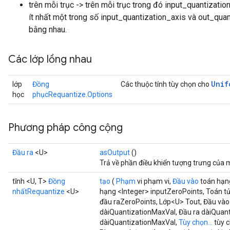
trên mỗi trục -> trên mỗi trục trong đó input_quantizati
ít nhất một trong số input_quantization_axis và out_quan
bằng nhau.
Các lớp lồng nhau
Unif
lớp
Đồng
Các thuộc tính tùy chọn cho
học
phụcRequantize.Options
Phương pháp công cộng
Đầu ra
<U>
asOutput
()
Trả về phần điều khiển tượng trưng của 
tĩnh <U, T>
Đồng
tạo
(
Phạm
vi phạm vi,
Đầu vào
toán hạn
nhấtRequantize
<U>
hạng <Integer> inputZeroPoints, Toán tử
đầu raZeroPoints, Lớp<U> Tout, Đầu vào
x
dàiQuantizationMaxVal, Đầu ra dàiQuant
dàiQuantizationMaxVal,
Tùy chọn...
tùy 