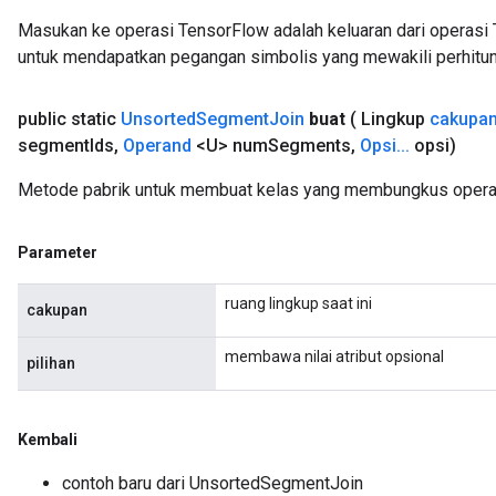
Masukan ke operasi TensorFlow adalah keluaran dari operasi 
untuk mendapatkan pegangan simbolis yang mewakili perhitun
public static
Unsorted
Segment
Join
buat
( Lingkup
cakupa
segment
Ids
,
Operand
<U> num
Segments
,
Opsi
.
.
.
opsi)
Metode pabrik untuk membuat kelas yang membungkus opera
Parameter
ruang lingkup saat ini
cakupan
membawa nilai atribut opsional
pilihan
Kembali
contoh baru dari UnsortedSegmentJoin