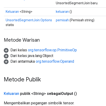
UnsortedSegmentJoin baru.
Keluaran
<String>
keluaran
()
UnsortedSegmentJoin.Options
pemisah
(Pemisah string)
statis
Metode Warisan
Dari kelas
org.tensorflow.op.PrimitiveOp
Dari kelas java.lang.Object
Dari antarmuka
org.tensorflow.Operand
Metode Publik
Keluaran
publik <String>
sebagai
Output
()
Mengembalikan pegangan simbolik tensor.