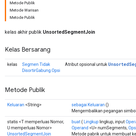
Metode Publik
Metode Warisan
Metode Publik
kelas akhir publik
UnsortedSegmentJoin
Kelas Bersarang
Unsorted
Se
kelas
Segmen Tidak
Atribut opsional untuk
DisortirGabung.Opsi
Metode Publik
Keluaran
<String>
sebagai Keluaran
()
Mengembalikan pegangan simboli
statis <T memperluas Nomor,
buat
(
Lingkup
lingkup, input
Oper
U memperluas Nomor>
Operand
<U> numSegments,
Opsi
UnsortedSegmentJoin
Metode pabrik untuk membuat k