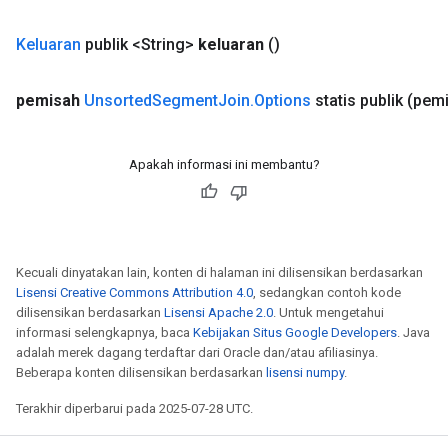
Keluaran
publik <String>
keluaran
()
pemisah
Unsorted
Segment
Join
.
Options
statis publik
(pemi
Apakah informasi ini membantu?
Kecuali dinyatakan lain, konten di halaman ini dilisensikan berdasarkan
Lisensi Creative Commons Attribution 4.0
, sedangkan contoh kode
dilisensikan berdasarkan
Lisensi Apache 2.0
. Untuk mengetahui
informasi selengkapnya, baca
Kebijakan Situs Google Developers
. Java
adalah merek dagang terdaftar dari Oracle dan/atau afiliasinya.
Beberapa konten dilisensikan berdasarkan
lisensi numpy
.
Terakhir diperbarui pada 2025-07-28 UTC.