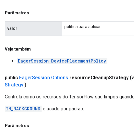
Parâmetros
política para aplicar
valor
Veja também
EagerSession.DevicePlacementPolicy
public
Eager
Session
.
Options
resource
Cleanup
Strategy
(
Strategy
)
Controla como os recursos do TensorFlow são limpos quando
IN_BACKGROUND
é usado por padrão.
Parâmetros