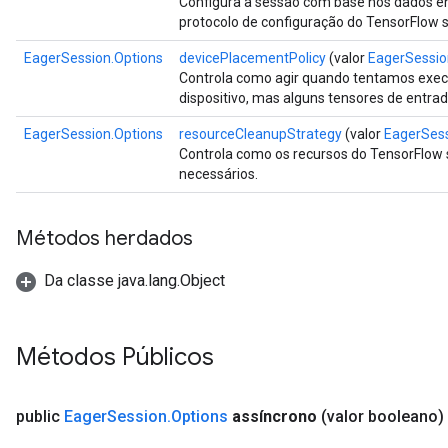
Configura a sessão com base nos dados en
protocolo de configuração do TensorFlow s
EagerSession.Options
devicePlacementPolicy
(valor
EagerSessio
Controla como agir quando tentamos exe
dispositivo, mas alguns tensores de entrad
EagerSession.Options
resourceCleanupStrategy
(valor
EagerSes
Controla como os recursos do TensorFlow
necessários.
Métodos herdados
Da classe java.lang.Object
Métodos Públicos
public
Eager
Session
.
Options
assíncrono
(valor booleano)