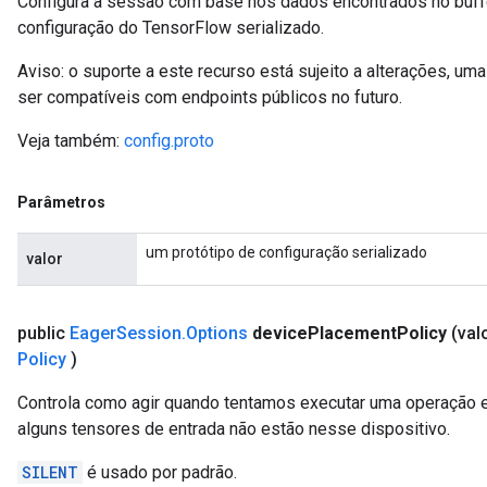
Configura a sessão com base nos dados encontrados no buffe
configuração do TensorFlow serializado.
Aviso: o suporte a este recurso está sujeito a alterações, 
ser compatíveis com endpoints públicos no futuro.
Veja também:
config.proto
Parâmetros
um protótipo de configuração serializado
valor
public
Eager
Session
.
Options
device
Placement
Policy
(val
Policy
)
Controla como agir quando tentamos executar uma operação 
alguns tensores de entrada não estão nesse dispositivo.
SILENT
é usado por padrão.