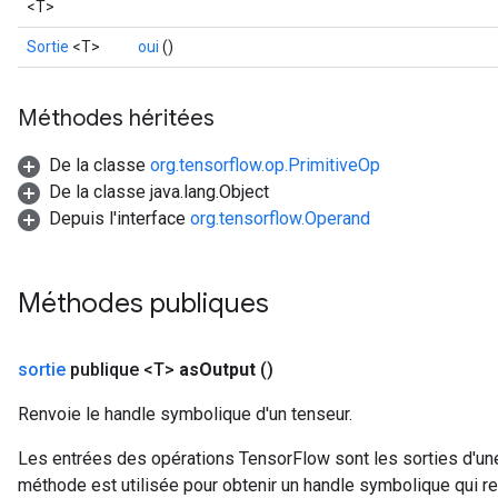
<T>
source
Sortie
<T>
oui
()
leOp
Méthodes héritées
De la classe
org.tensorflow.op.PrimitiveOp
De la classe java.lang.Object
Depuis l'interface
org.tensorflow.Operand
Méthodes publiques
sortie
publique <T>
as
Output
()
Renvoie le handle symbolique d'un tenseur.
Flush
Les entrées des opérations TensorFlow sont les sorties d'une
méthode est utilisée pour obtenir un handle symbolique qui rep