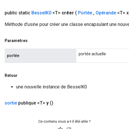
eHandleOp
public static
Bessel
K0
<T>
créer
(
Portée
,
Opérande
<T> x
Méthode d'usine pour créer une classe encapsulant une nouve
ureSplit
Paramètres
portée actuelle
portée
Retour
une nouvelle instance de BesselK0
sortie
publique <T>
y
()
Ce contenu vous a-t-il été utile ?