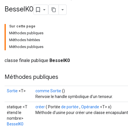
Bessel
K0
Sur cette page
Méthodes publiques
Méthodes héritées
Méthodes publiques
classe finale publique
BesselK0
Méthodes publiques
t
Sortie
<T>
comme Sortie
()
Renvoie le handle symbolique d'un tenseur.
statique <T
créer
( Portée
de portée
,
Opérande
<T> x)
étend le
Méthode d'usine pour créer une classe encapsulant
nombre>
BesselK0