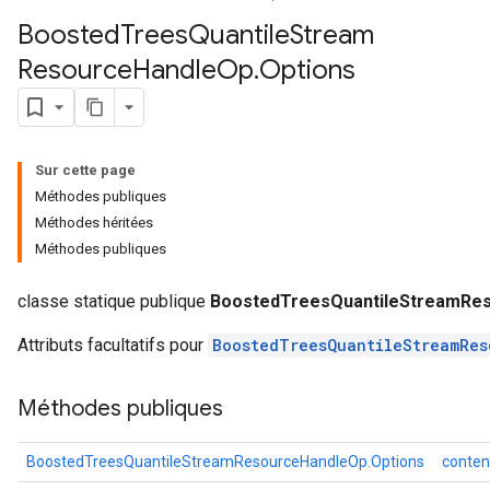
Boosted
Trees
Quantile
Stream
Resource
Handle
Op
.
Options
ureSplit
Sur cette page
Méthodes publiques
Méthodes héritées
Méthodes publiques
classe statique publique
BoostedTreesQuantileStreamRes
Attributs facultatifs pour
BoostedTreesQuantileStreamRes
Méthodes publiques
BoostedTreesQuantileStreamResourceHandleOp.Options
conten