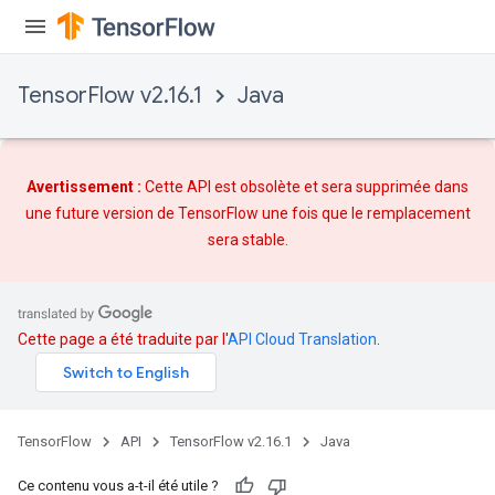
leOp
TensorFlow v2.16.1
Java
Avertissement :
Cette API est obsolète et sera supprimée dans
une future version de TensorFlow une fois que
le remplacement
sera stable.
Cette page a été traduite par l'
API Cloud Translation
.
Flush
TensorFlow
API
TensorFlow v2.16.1
Java
eHandleOp
Ce contenu vous a-t-il été utile ?