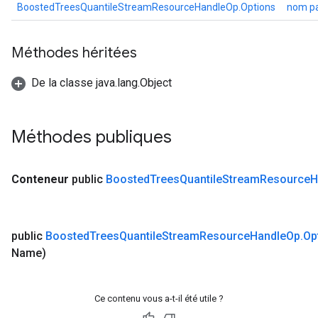
BoostedTreesQuantileStreamResourceHandleOp.Options
nom p
Méthodes héritées
De la classe java.lang.Object
Méthodes publiques
Conteneur
public
Boosted
Trees
Quantile
Stream
Resource
H
public
Boosted
Trees
Quantile
Stream
Resource
Handle
Op
.
Op
Name)
Ce contenu vous a-t-il été utile ?