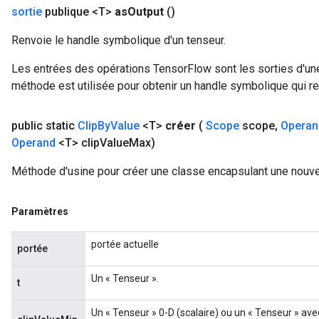
sortie
publique <T>
as
Output
()
Renvoie le handle symbolique d'un tenseur.
Les entrées des opérations TensorFlow sont les sorties d'une
méthode est utilisée pour obtenir un handle symbolique qui rep
public static
Clip
By
Value
<T>
créer
(
Scope
scope
,
Operan
Operand
<T> clip
Value
Max)
Méthode d'usine pour créer une classe encapsulant une nouve
Paramètres
portée actuelle
portée
Un « Tenseur ».
t
Un « Tenseur » 0-D (scalaire) ou un « Tenseur » ave