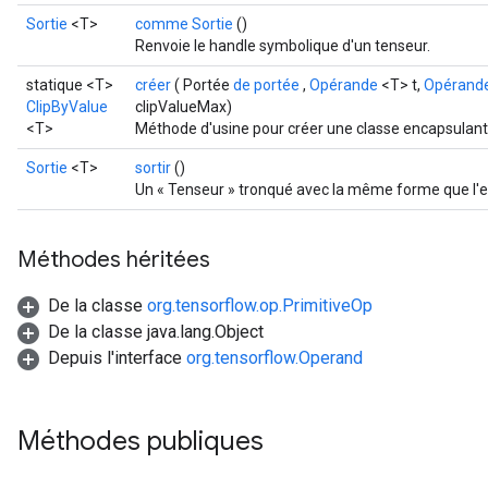
Sortie
<T>
comme Sortie
()
Renvoie le handle symbolique d'un tenseur.
statique <T>
créer
( Portée
de portée
,
Opérande
<T> t,
Opérand
ClipByValue
clipValueMax)
<T>
Méthode d'usine pour créer une classe encapsulant
Sortie
<T>
sortir
()
Un « Tenseur » tronqué avec la même forme que l'en
Méthodes héritées
De la classe
org.tensorflow.op.PrimitiveOp
De la classe java.lang.Object
Depuis l'interface
org.tensorflow.Operand
Méthodes publiques