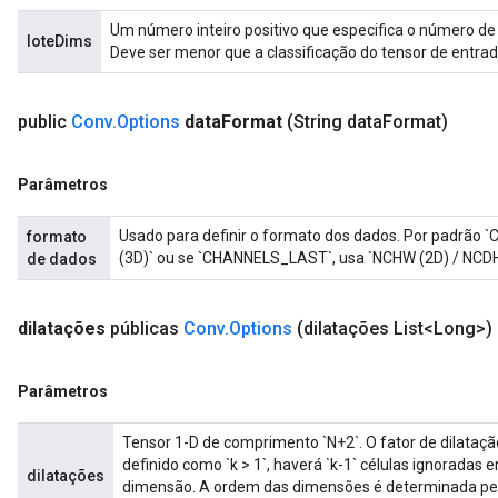
Um número inteiro positivo que especifica o número de
loteDims
Deve ser menor que a classificação do tensor de entrad
public
Conv
.
Options
data
Format
(String data
Format)
Parâmetros
Usado para definir o formato dos dados. Por padrão
formato
(3D)` ou se `CHANNELS_LAST`, usa `NCHW (2D) / NCDH
de dados
dilatações
públicas
Conv
.
Options
(dilatações List<Long>)
Parâmetros
ryTensorBatch
Tensor 1-D de comprimento `N+2`. O fator de dilataç
dTensorBatch
definido como `k > 1`, haverá `k-1` células ignoradas 
dilatações
dimensão. A ordem das dimensões é determinada pelo