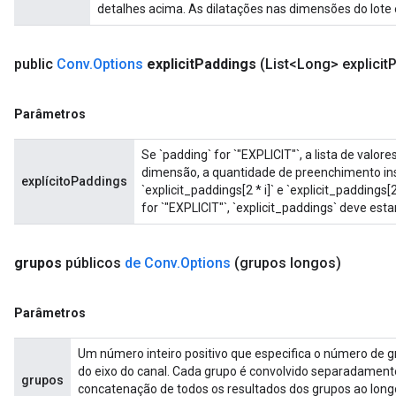
detalhes acima. As dilatações nas dimensões do lote
public
Conv
.
Options
explicit
Paddings
(List<Long> explicit
P
Parâmetros
Se `padding` for `"EXPLICIT"`, a lista de valor
rBatch
dimensão, a quantidade de preenchimento ins
explícitoPaddings
`explicit_paddings[2 * i]` e `explicit_paddings[
for `"EXPLICIT"`, `explicit_paddings` deve esta
Batch
grupos
públicos
de Conv
.
Options
(grupos longos)
atch
Parâmetros
Um número inteiro positivo que especifica o número de gr
do eixo do canal. Cada grupo é convolvido separadamente c
grupos
concatenação de todos os resultados dos grupos ao longo