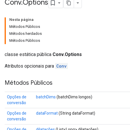
Conv
.
Options
Nesta página
Métodos Públicos
Métodos herdados
Métodos Públicos
classe estática pública
Conv.Options
Atributos opcionais para
Conv
Métodos Públicos
Opções de
batchDims
(batchDims longos)
conversão
Opções de
dataFormat
(String dataFormat)
conversão
Opções de
dilatações
(List<Long> dilatações)