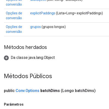
conversão
Opções de
explicitPaddings
(Lista<Long> explicitPaddings)
conversão
Opções de
grupos
(grupos longos)
conversão
Métodos herdados
Da classe java.lang.Object
Métodos Públicos
public
Conv
.
Options
batch
Dims
(Longo batch
Dims)
Parâmetros