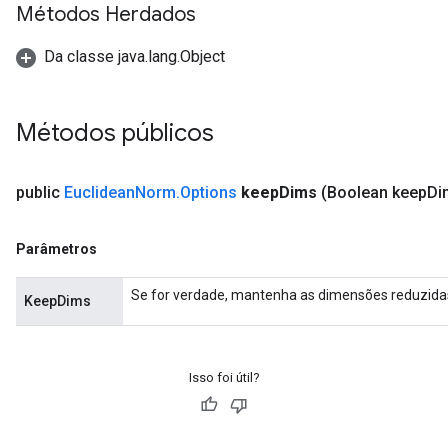
Métodos Herdados
Da classe java.lang.Object
Métodos públicos
public
Euclidean
Norm
.
Options
keep
Dims
(Boolean keep
Di
Parâmetros
Se for verdade, mantenha as dimensões reduzid
KeepDims
Isso foi útil?