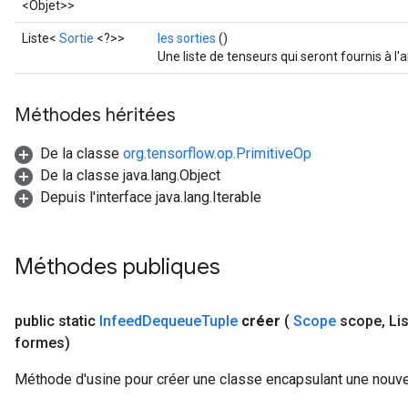
<Objet>>
Liste<
Sortie
<?>>
les sorties
()
Une liste de tenseurs qui seront fournis à l
Méthodes héritées
De la classe
org.tensorflow.op.PrimitiveOp
De la classe java.lang.Object
Depuis l'interface java.lang.Iterable
rs
mParameters
Méthodes publiques
rs
Parameters
public static
Infeed
Dequeue
Tuple
créer
(
Scope
scope
,
Lis
rParameters
formes)
Parameters
Méthode d'usine pour créer une classe encapsulant une nouv
ters
arameters