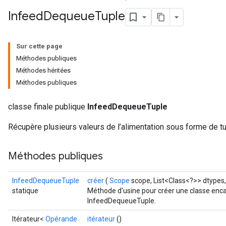
Infeed
Dequeue
Tuple
Sur cette page
Méthodes publiques
Méthodes héritées
Méthodes publiques
classe finale publique
InfeedDequeueTuple
Récupère plusieurs valeurs de l’alimentation sous forme de t
Méthodes publiques
InfeedDequeueTuple
créer
(
Scope
scope, List<Class<?>> dtypes,
statique
Méthode d'usine pour créer une classe enca
InfeedDequeueTuple.
Itérateur<
Opérande
itérateur
()