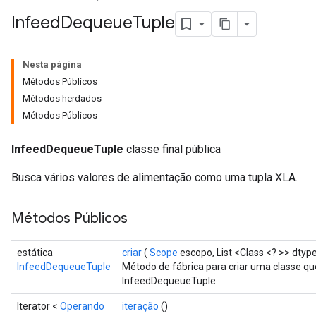
Infeed
Dequeue
Tuple
Nesta página
Métodos Públicos
Métodos herdados
Métodos Públicos
InfeedDequeueTuple
classe final pública
Busca vários valores de alimentação como uma tupla XLA.
Métodos Públicos
estática
criar
(
Scope
escopo, List <Class <? >> dtype
InfeedDequeueTuple
Método de fábrica para criar uma classe q
InfeedDequeueTuple.
Iterator <
Operando
iteração
()