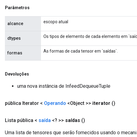
Parâmetros
escopo atual
alcance
Os tipos de elemento de cada elemento em `saíd
dtypes
As formas de cada tensor em `saídas`.
formas
Devoluções
uma nova instância de InfeedDequeueTuple
pública Iterator <
Operando
<Object >>
iterator
()
Lista pública <
saída
<? >>
saídas
()
Uma lista de tensores que serão fornecidos usando o mecan