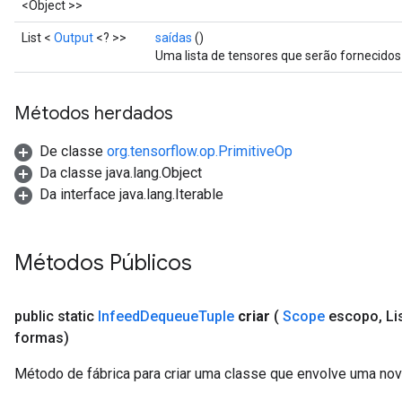
<Object >>
List <
Output
<? >>
saídas
()
Uma lista de tensores que serão fornecid
Métodos herdados
rs
De classe
org.tensorflow.op.PrimitiveOp
mParameters
Da classe java.lang.Object
rs
Da interface java.lang.Iterable
Parameters
rParameters
Métodos Públicos
Parameters
ters
public static
Infeed
Dequeue
Tuple
criar
(
Scope
escopo
,
Li
arameters
formas)
meters
rs
Método de fábrica para criar uma classe que envolve uma n
tDescentParameters