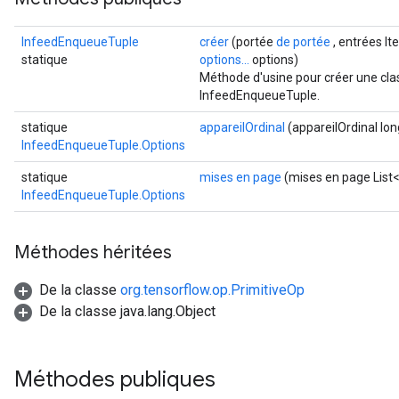
InfeedEnqueueTuple
créer
(portée
de portée
, entrées It
statique
options...
options)
Méthode d'usine pour créer une cla
InfeedEnqueueTuple.
statique
appareilOrdinal
(appareilOrdinal lon
InfeedEnqueueTuple.Options
statique
mises en page
(mises en page List
rs
InfeedEnqueueTuple.Options
mParameters
rs
Parameters
Méthodes héritées
rParameters
De la classe
org.tensorflow.op.PrimitiveOp
Parameters
De la classe java.lang.Object
ters
arameters
meters
Méthodes publiques
rs