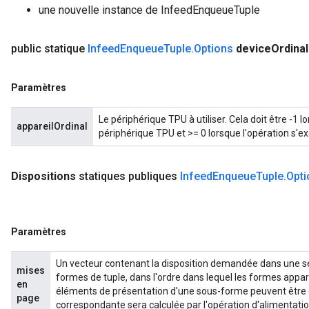
une nouvelle instance de InfeedEnqueueTuple
public statique
Infeed
Enqueue
Tuple
.
Options
device
Ordinal
Paramètres
Le périphérique TPU à utiliser. Cela doit être -1 
appareilOrdinal
périphérique TPU et >= 0 lorsque l'opération s'e
Dispositions
statiques publiques
Infeed
Enqueue
Tuple
.
Opti
Paramètres
Un vecteur contenant la disposition demandée dans une s
mises
formes de tuple, dans l'ordre dans lequel les formes appar
en
éléments de présentation d'une sous-forme peuvent être dé
page
correspondante sera calculée par l'opération d'alimentatio