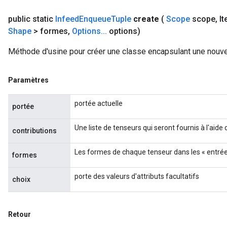
tDescentParameters
public static
Infeed
Enqueue
Tuple
create
(
Scope
scope
,
It
Shape
> formes
,
Options
.
.
.
options)
Méthode d'usine pour créer une classe encapsulant une nouve
Paramètres
portée actuelle
portée
Une liste de tenseurs qui seront fournis à l'aid
contributions
Les formes de chaque tenseur dans les « entrée
formes
porte des valeurs d'attributs facultatifs
choix
Retour