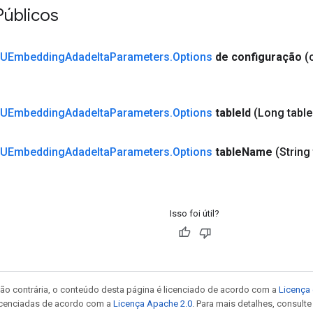
Públicos
UEmbedding
Adadelta
Parameters
.
Options
de configuração
(
UEmbedding
Adadelta
Parameters
.
Options
table
Id
(Long table
UEmbedding
Adadelta
Parameters
.
Options
table
Name
(String
Isso foi útil?
ão contrária, o conteúdo desta página é licenciado de acordo com a
Licença 
icenciadas de acordo com a
Licença Apache 2.0
. Para mais detalhes, consult