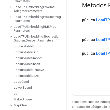
Parameters
Métodos 
Load
TPUEmbedding
Proximal
Adagrad
Parameters
Load
TPUEmbedding
Proximal
Yogi
pública
Load
TP
Parameters
Load
TPUEmbedding
RMSProp
Parameters
Load
TPUEmbedding
Stochastic
pública
Load
TP
Gradient
Descent
Parameters
Lookup
Table
Export
Lookup
Table
Find
pública
Load
TP
Lookup
Table
Import
Lookup
Table
Insert
Lookup
Table
Remove
Lookup
Table
Size
Loop
Cond
Lower
Bound
Lu
Make
Unique
Exceto em caso de indicaç
Map
Clear
amostras de código são l