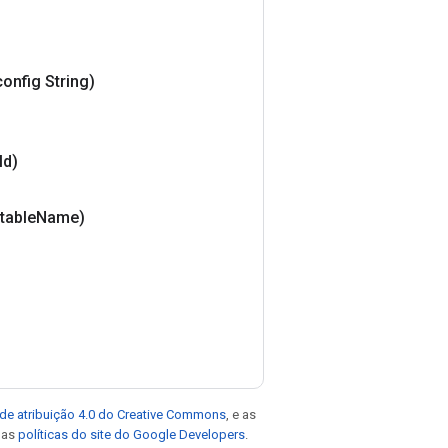
config String)
Id)
 table
Name)
de atribuição 4.0 do Creative Commons
, e as
e as
políticas do site do Google Developers
.