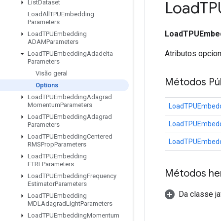
Load
TP
List
Dataset
Load
All
TPUEmbedding
Parameters
LoadTPUEmbed
Load
TPUEmbedding
ADAMParameters
Atributos opcio
Load
TPUEmbedding
Adadelta
Parameters
Visão geral
Métodos Púb
Options
Load
TPUEmbedding
Adagrad
Momentum
Parameters
LoadTPUEmbeddi
Load
TPUEmbedding
Adagrad
LoadTPUEmbeddi
Parameters
Load
TPUEmbedding
Centered
LoadTPUEmbeddi
RMSProp
Parameters
Load
TPUEmbedding
FTRLParameters
Métodos he
Load
TPUEmbedding
Frequency
Estimator
Parameters
Da classe ja
Load
TPUEmbedding
MDLAdagrad
Light
Parameters
Load
TPUEmbedding
Momentum