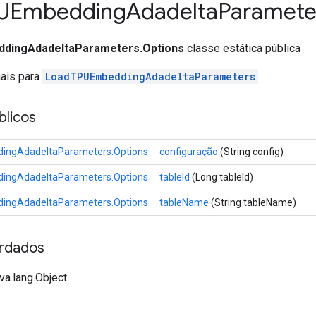
UEmbedding
Adadelta
Paramete
dingAdadeltaParameters.Options
classe estática pública
nais para
LoadTPUEmbeddingAdadeltaParameters
licos
ngAdadeltaParameters.Options
configuração
(String config)
ngAdadeltaParameters.Options
tableId
(Long tableId)
ngAdadeltaParameters.Options
tableName
(String tableName)
rdados
va.lang.Object