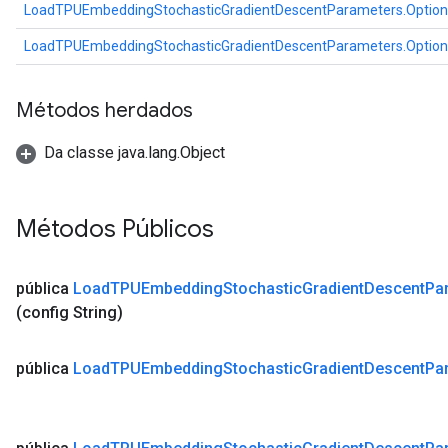
LoadTPUEmbeddingStochasticGradientDescentParameters.Option
LoadTPUEmbeddingStochasticGradientDescentParameters.Option
Métodos herdados
Da classe java.lang.Object
Métodos Públicos
pública
Load
TPUEmbedding
Stochastic
Gradient
Descent
Pa
(config String)
pública
Load
TPUEmbedding
Stochastic
Gradient
Descent
Pa