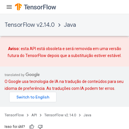
TensorFlow v2.14.0
Java
rs
mParameters
Aviso:
esta API está obsoleta e será removida em uma versão
rs
futura do TensorFlow depois que
a substituição
estiver estável.
Parameters
rParameters
Parameters
O Google usa tecnologia de IA na tradução de conteúdos para seu
ters
idioma de preferência. As traduções com IA podem ter erros.
arameters
meters
rs
TensorFlow
API
TensorFlow v2.14.0
Java
tDescentParameters
Isso foi útil?