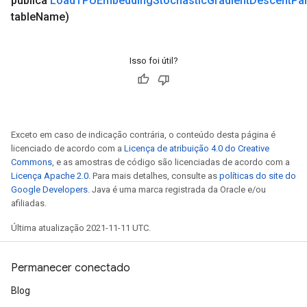
pública
Load
TPUEmbedding
Stochastic
Gradient
Descent
Pa
table
Name)
Isso foi útil?
Exceto em caso de indicação contrária, o conteúdo desta página é
licenciado de acordo com a
Licença de atribuição 4.0 do Creative
Commons
, e as amostras de código são licenciadas de acordo com a
Licença Apache 2.0
. Para mais detalhes, consulte as
políticas do site do
Google Developers
. Java é uma marca registrada da Oracle e/ou
afiliadas.
Última atualização 2021-11-11 UTC.
Permanecer conectado
Blog