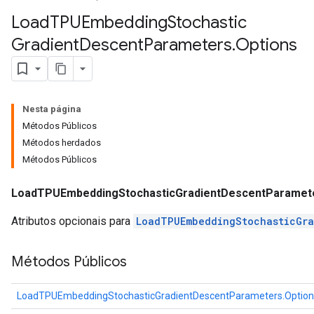
Load
TPUEmbedding
Stochastic
Gradient
Descent
Parameters
.
Options
Nesta página
Métodos Públicos
Métodos herdados
Métodos Públicos
LoadTPUEmbeddingStochasticGradientDescentParamete
Atributos opcionais para
LoadTPUEmbeddingStochasticGra
Métodos Públicos
LoadTPUEmbeddingStochasticGradientDescentParameters.Option