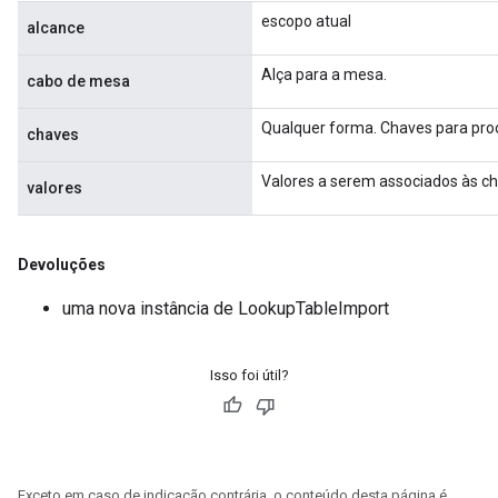
escopo atual
alcance
Alça para a mesa.
cabo de mesa
Qualquer forma. Chaves para proc
chaves
Valores a serem associados às ch
valores
Devoluções
uma nova instância de LookupTableImport
Isso foi útil?
Exceto em caso de indicação contrária, o conteúdo desta página é