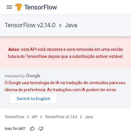
TensorFlow v2.14.0
Java
rs
mParameters
rs
Aviso:
esta API está obsoleta e será removida em uma versão
Parameters
futura do TensorFlow depois que
a substituição
estiver estável.
rParameters
Parameters
ters
O Google usa tecnologia de IA na tradução de conteúdos para seu
arameters
idioma de preferência. As traduções com IA podem ter erros.
meters
rs
tDescentParameters
TensorFlow
API
TensorFlow v2.14.0
Java
Isso foi útil?