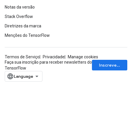
Notas da versão
Stack Overflow
Diretrizes da marca
Menções do TensorFlow
ize
Termos de Serviço
Privacidade
Manage cookies
Faça sua inscrição para receber newsletters do
Inscrever-se
TensorFlow
Requantize
ize
AndReluAndRequantize
u
uAndRequantize