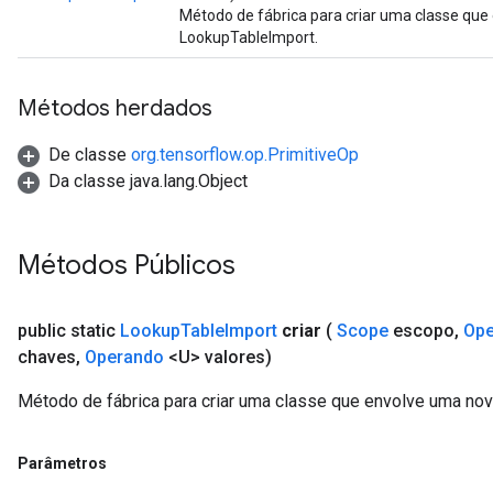
Método de fábrica para criar uma classe qu
LookupTableImport.
Métodos herdados
De classe
org.tensorflow.op.PrimitiveOp
Da classe java.lang.Object
Métodos Públicos
public static
Lookup
Table
Import
criar
(
Scope
escopo
,
Ope
chaves
,
Operando
<U> valores)
Método de fábrica para criar uma classe que envolve uma no
Parâmetros