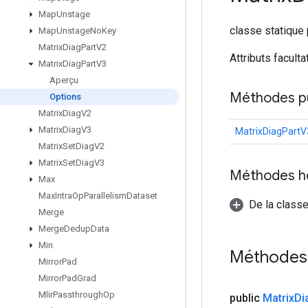
Map
Unstage
classe statique
Map
Unstage
No
Key
Matrix
Diag
Part
V2
Attributs faculta
Matrix
Diag
Part
V3
Aperçu
Méthodes p
Options
Matrix
Diag
V2
Matrix
Diag
V3
MatrixDiagPartV
Matrix
Set
Diag
V2
Matrix
Set
Diag
V3
Méthodes h
Max
Max
Intra
Op
Parallelism
Dataset
De la classe
Merge
Merge
Dedup
Data
Min
Méthodes
Mirror
Pad
Mirror
Pad
Grad
Mlir
Passthrough
Op
public
Matrix
Di