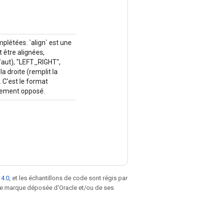
plétées. `align` est une
 être alignées,
faut), "LEFT_RIGHT",
 droite (remplit la
. C'est le format
gnement opposé.
 4.0
, et les échantillons de code sont régis par
une marque déposée d'Oracle et/ou de ses