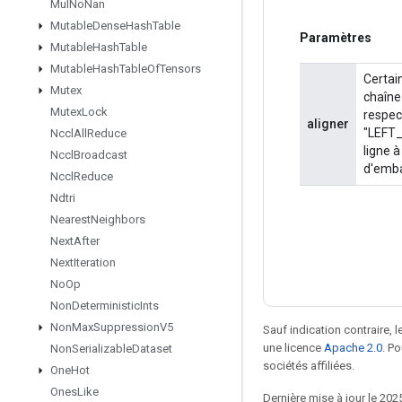
Mul
No
Nan
Mutable
Dense
Hash
Table
Paramètres
Mutable
Hash
Table
Mutable
Hash
Table
Of
Tensors
Certai
Mutex
chaîne
Mutex
Lock
respec
aligner
"LEFT_
Nccl
All
Reduce
ligne à
Nccl
Broadcast
d'emba
Nccl
Reduce
Ndtri
Nearest
Neighbors
Next
After
Next
Iteration
No
Op
Non
Deterministic
Ints
Non
Max
Suppression
V5
Sauf indication contraire, 
une licence
Apache 2.0
. P
Non
Serializable
Dataset
sociétés affiliées.
One
Hot
Ones
Like
Dernière mise à jour le 202