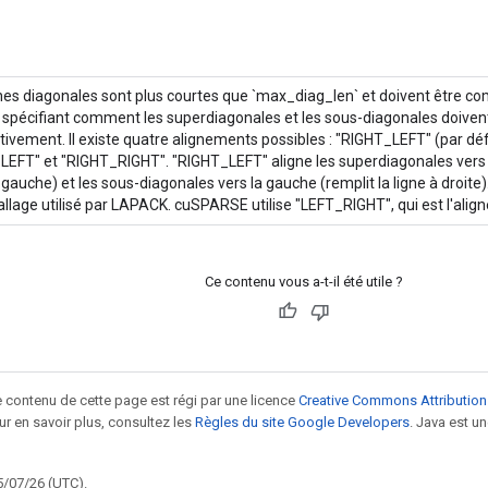
nes diagonales sont plus courtes que `max_diag_len` et doivent être com
 spécifiant comment les superdiagonales et les sous-diagonales doivent
tivement. Il existe quatre alignements possibles : "RIGHT_LEFT" (par dé
LEFT" et "RIGHT_RIGHT". "RIGHT_LEFT" aligne les superdiagonales vers la
 gauche) et les sous-diagonales vers la gauche (remplit la ligne à droite)
llage utilisé par LAPACK. cuSPARSE utilise "LEFT_RIGHT", qui est l'ali
Ce contenu vous a-t-il été utile ?
le contenu de cette page est régi par une licence
Creative Commons Attribution
our en savoir plus, consultez les
Règles du site Google Developers
. Java est 
5/07/26 (UTC).