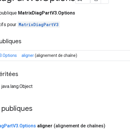
 publique
MatrixDiagPartV3.Options
tifs pour
MatrixDiagPartV3
ubliques
3.Options
aligner
(alignement de chaîne)
éritées
 java.lang.Object
 publiques
ag
Part
V3
.
Options
aligner
(alignement de chaînes)