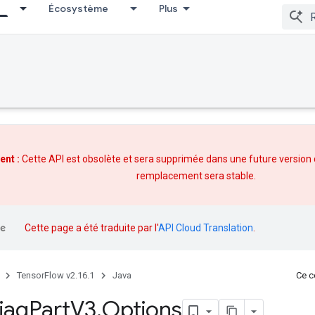
Écosystème
Plus
ent :
Cette API est obsolète et sera supprimée dans une future version
remplacement
sera stable.
Cette page a été traduite par l'
API Cloud Translation
.
TensorFlow v2.16.1
Java
Ce co
iag
Part
V3
.
Options