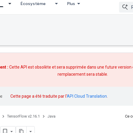
Écosystème
Plus
ent :
Cette API est obsolète et sera supprimée dans une future version
remplacement
sera stable.
Cette page a été traduite par l'
API Cloud Translation
.
TensorFlow v2.16.1
Java
Ce co
t