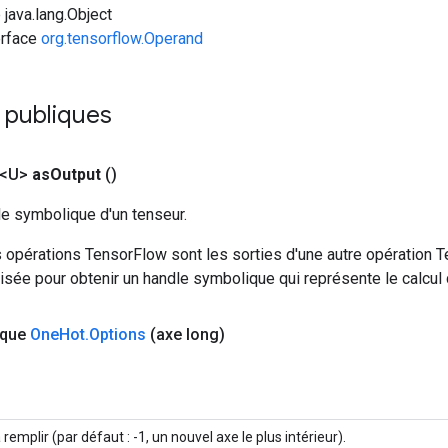
 java.lang.Object
erface
org.tensorflow.Operand
 publiques
 <U>
as
Output
()
le symbolique d'un tenseur.
 opérations TensorFlow sont les sorties d'une autre opération T
isée pour obtenir un handle symbolique qui représente le calcul d
tique
One
Hot
.
Options
(axe long)
 remplir (par défaut : -1, un nouvel axe le plus intérieur).