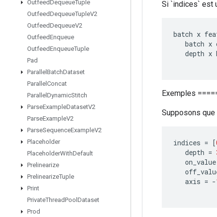
Outfeed
Dequeue
Tuple
Si `indices` est 
Outfeed
Dequeue
Tuple
V2
Outfeed
Dequeue
V2
batch
x
fea
Outfeed
Enqueue
batch
x
Outfeed
Enqueue
Tuple
depth
x
Pad
Parallel
Batch
Dataset
Parallel
Concat
Exemples ====
Parallel
Dynamic
Stitch
Parse
Example
Dataset
V2
Supposons que
Parse
Example
V2
Parse
Sequence
Example
V2
indices
=
[
Placeholder
depth
=
Placeholder
With
Default
on_value
Prelinearize
off_valu
Prelinearize
Tuple
axis
=
-
Print
Private
Thread
Pool
Dataset
Prod