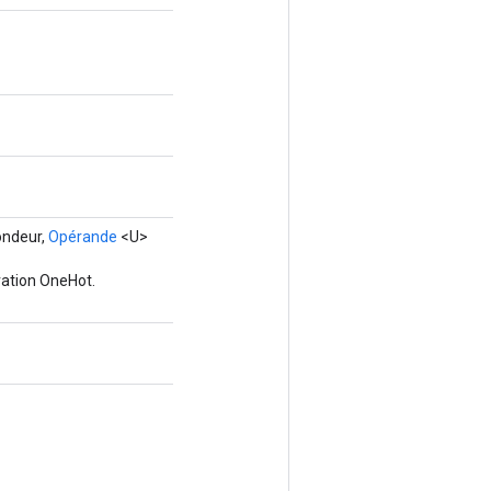
ondeur,
Opérande
<U>
ration OneHot.