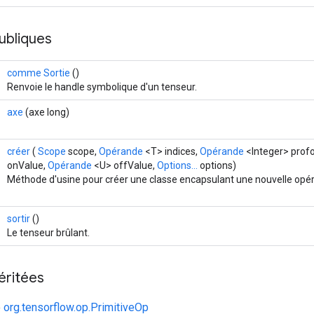
ubliques
comme Sortie
()
Renvoie le handle symbolique d'un tenseur.
axe
(axe long)
créer
(
Scope
scope,
Opérande
<T> indices,
Opérande
<Integer> prof
onValue,
Opérande
<U> offValue,
Options...
options)
Méthode d'usine pour créer une classe encapsulant une nouvelle opé
sortir
()
Le tenseur brûlant.
éritées
e
org.tensorflow.op.PrimitiveOp