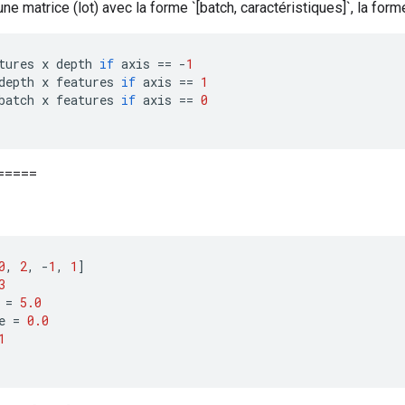
une matrice (lot) avec la forme `[batch, caractéristiques]`, la form
tures
x
depth
if
axis
==
-
1
depth
x
features
if
axis
==
1
batch
x
features
if
axis
==
0
=====
0
,
2
,
-
1
,
1
]
3
=
5.0
e
=
0.0
1