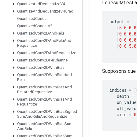
Le résultat est al
Quantize
And
Dequantize
V4
Quantize
And
Dequantize
V4Grad
Quantized
Concat
output
=
Quantized
Concat
V2
[
5.0
0.0
[
0.0
0.0
Quantized
Conv2DAnd
Relu
[
0.0
0.0
Quantized
Conv2DAnd
Relu
And
[
0.0
5.0
Requantize
Quantized
Conv2DAnd
Requantize
Quantized
Conv2DPer
Channel
Quantized
Conv2DWith
Bias
Supposons que
Quantized
Conv2DWith
Bias
And
Relu
Quantized
Conv2DWith
Bias
And
indices
=
[
Relu
And
Requantize
depth
=
Quantized
Conv2DWith
Bias
And
on_value
Requantize
off_valu
Quantized
Conv2DWith
Bias
Signed
axis
=
0
Sum
And
Relu
And
Requantize
Quantized
Conv2DWith
Bias
Sum
And
Relu
Quantized
Conv2DWith
Bias
Sum