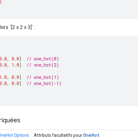
1
ors `[2 x 2 x 3]` :
0.0
,
0.0
]
// one_hot(0)
0.0
,
1.0
]
// one_hot(2)
1.0
,
0.0
]
// one_hot(1)
0.0
,
0.0
]
// one_hot(-1)
riquées
One
Hot
OneHot.Options
Attributs facultatifs pour