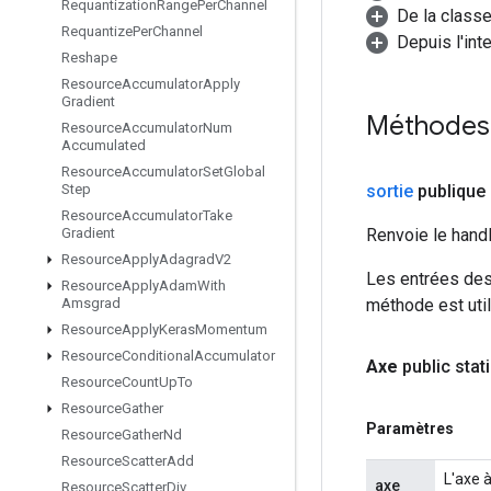
Requantization
Range
Per
Channel
De la classe
Requantize
Per
Channel
Depuis l'int
Reshape
Resource
Accumulator
Apply
Gradient
Méthodes
Resource
Accumulator
Num
Accumulated
Resource
Accumulator
Set
Global
sortie
publique
Step
Resource
Accumulator
Take
Renvoie le hand
Gradient
Resource
Apply
Adagrad
V2
Les entrées des
Resource
Apply
Adam
With
méthode est util
Amsgrad
Resource
Apply
Keras
Momentum
Resource
Conditional
Accumulator
Axe
public sta
Resource
Count
Up
To
Resource
Gather
Paramètres
Resource
Gather
Nd
Resource
Scatter
Add
L'axe à
axe
Resource
Scatter
Div