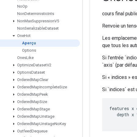
No
Op
cours final publ
Non
Deterministic
Ints
Non
Max
Suppression
V5
Renvoie un tens
Non
Serializable
Dataset
One
Hot
Les emplacement
Aperçu
que tous les aut
Options
Si l'entrée `indi
Ones
Like
`axis` (par défaut
Optimize
Dataset
V2
Options
Dataset
Si « indices » e
Ordered
Map
Clear
Ordered
Map
Incomplete
Size
Si `indices` est 
Ordered
Map
Peek
Ordered
Map
Size
features
x
Ordered
Map
Stage
depth
x
Ordered
Map
Unstage
Ordered
Map
Unstage
No
Key
Outfeed
Dequeue