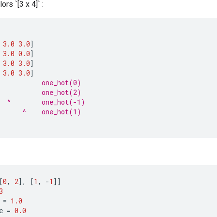
ors `[3 x 4]` :
3.0
3.0
]
3.0
0.0
]
3.0
3.0
]
3.0
3.0
]
           one_hot(0)
           one_hot(2)
  ^        one_hot(-1)
      ^    one_hot(1)
[
0
,
2
]
,
[
1
,
-
1
]]
3
=
1.0
e
=
0.0