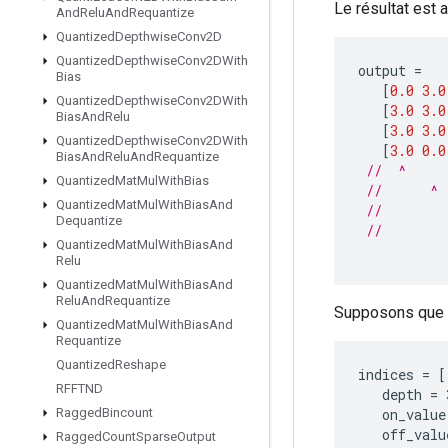
Le résultat est al
And
Relu
And
Requantize
Quantized
Depthwise
Conv2D
Quantized
Depthwise
Conv2DWith
output
=
Bias
[
0.0
3.0
Quantized
Depthwise
Conv2DWith
[
3.0
3.0
Bias
And
Relu
[
3.0
3.0
Quantized
Depthwise
Conv2DWith
[
3.0
0.0
Bias
And
Relu
And
Requantize
//  ^     
Quantized
Mat
Mul
With
Bias
//      ^ 
Quantized
Mat
Mul
With
Bias
And
//        
Dequantize
//        
Quantized
Mat
Mul
With
Bias
And
Relu
Quantized
Mat
Mul
With
Bias
And
Relu
And
Requantize
Supposons que
Quantized
Mat
Mul
With
Bias
And
Requantize
Quantized
Reshape
indices
=
[
RFFTND
depth
=
on_value
Ragged
Bincount
off_valu
Ragged
Count
Sparse
Output