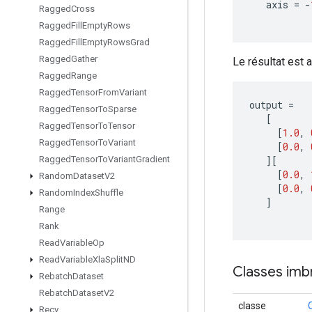
axis
=
-
Ragged
Cross
Ragged
Fill
Empty
Rows
Ragged
Fill
Empty
Rows
Grad
Ragged
Gather
Le résultat est al
Ragged
Range
Ragged
Tensor
From
Variant
output
=
Ragged
Tensor
To
Sparse
[
Ragged
Tensor
To
Tensor
[
1.0
,
Ragged
Tensor
To
Variant
[
0.0
,
][
Ragged
Tensor
To
Variant
Gradient
[
0.0
,
Random
Dataset
V2
[
0.0
,
Random
Index
Shuffle
]
Range
Rank
Read
Variable
Op
Read
Variable
Xla
Split
ND
Classes imb
Rebatch
Dataset
Rebatch
Dataset
V2
classe
Recv