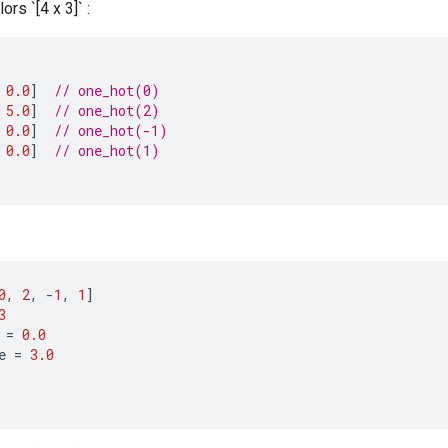
ors `[4 x 3]` :
0.0
]
// one_hot(0)
5.0
]
// one_hot(2)
0.0
]
// one_hot(-1)
0.0
]
// one_hot(1)
0
,
2
,
-
1
,
1
]
3
=
0.0
e
=
3.0