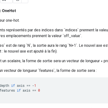
ic
OneHot
eur one-hot.
s représentés par des indices dans `indices` prennent la valeur
res emplacements prennent la valeur `off_value`.
ces` est de rang `N`, la sortie aura le rang `N+1`. Le nouvel axe e
 : le nouvel axe est ajouté à la fin).
st un scalaire, la forme de sortie sera un vecteur de longueur « pr
un vecteur de longueur `features`, la forme de sortie sera :
depth
if
axis
==
-
1
features
if
axis
==
0