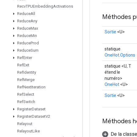
Recv
TPUEmbedding
Activations
Reduce
All
Méthodes p
Reduce
Any
Reduce
Max
Sortie
<U>
Reduce
Min
Reduce
Prod
statique
Reduce
Sum
OneHot.Options
Ref
Enter
Ref
Exit
statique <U, T
étend le
Ref
Identity
numéro>
Ref
Merge
OneHot
<U>
Ref
Next
Iteration
Ref
Select
Sortie
<U>
Ref
Switch
Register
Dataset
Register
Dataset
V2
Méthodes h
Relayout
Relayout
Like
De la class