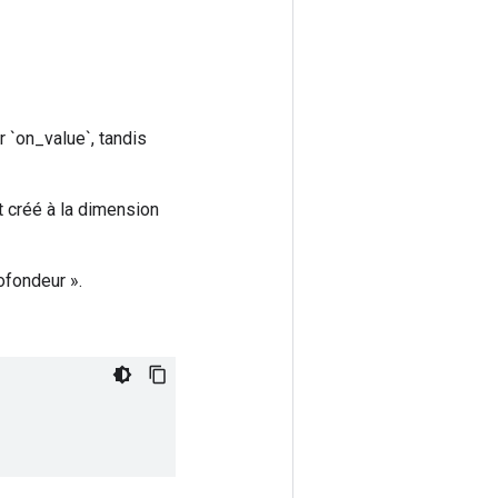
 `on_value`, tandis
st créé à la dimension
ofondeur ».