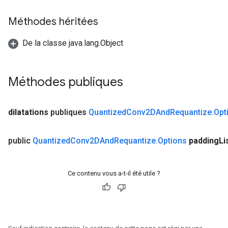
Méthodes héritées
De la classe java.lang.Object
Méthodes publiques
dilatations
publiques
Quantized
Conv2DAnd
Requantize
.
Opt
public
Quantized
Conv2DAnd
Requantize
.
Options
padding
Li
Ce contenu vous a-t-il été utile ?