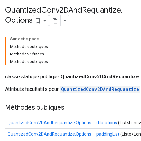
Quantized
Conv2DAnd
Requantize
.
Options
Requantize
ize
Sur cette page
AndReluAndRequantize
Méthodes publiques
u
Méthodes héritées
uAndRequantize
Méthodes publiques
classe statique publique
QuantizedConv2DAndRequantize.
AndRelu
Attributs facultatifs pour
QuantizedConv2DAndRequantize
AndReluAndRequantize
ize
Méthodes publiques
Requantize
QuantizedConv2DAndRequantize.Options
dilatations
(List<Long> 
ize
QuantizedConv2DAndRequantize.Options
paddingList
(Liste<Lon