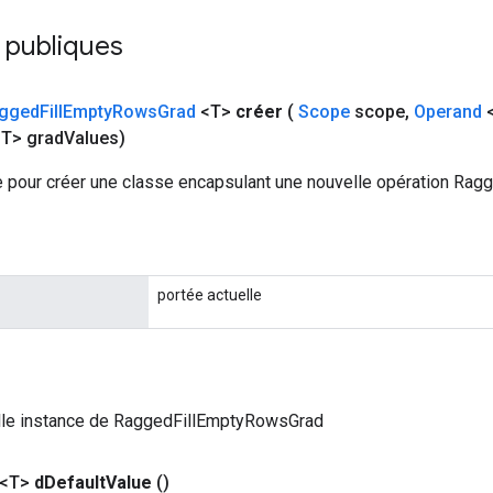
 publiques
gged
Fill
Empty
Rows
Grad
<T>
créer
(
Scope
scope
,
Operand
<
T> grad
Values)
 pour créer une classe encapsulant une nouvelle opération Ra
portée actuelle
lle instance de RaggedFillEmptyRowsGrad
 <T>
d
Default
Value
()