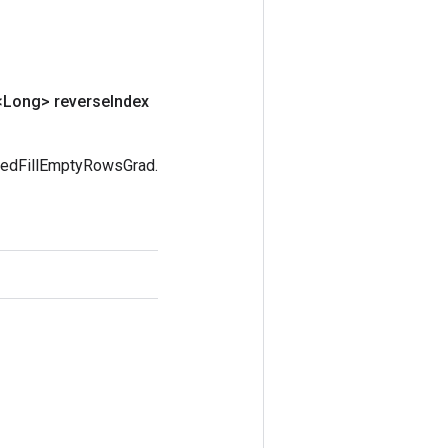
Long> reverse
Index
ggedFillEmptyRowsGrad.