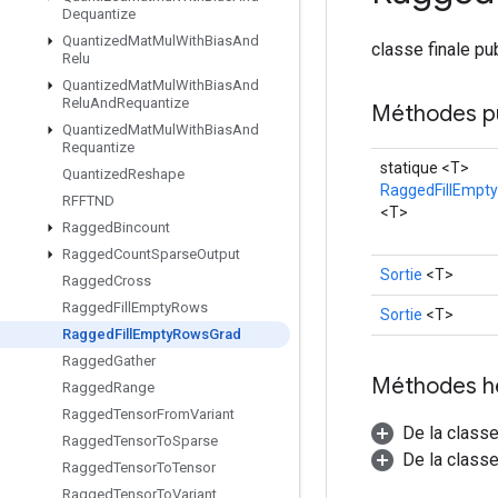
Dequantize
Quantized
Mat
Mul
With
Bias
And
classe finale p
Relu
Quantized
Mat
Mul
With
Bias
And
Relu
And
Requantize
Méthodes p
Quantized
Mat
Mul
With
Bias
And
Requantize
statique <T>
Quantized
Reshape
RaggedFillEmpt
RFFTND
<T>
Ragged
Bincount
Ragged
Count
Sparse
Output
Sortie
<T>
Ragged
Cross
Ragged
Fill
Empty
Rows
Sortie
<T>
Ragged
Fill
Empty
Rows
Grad
Ragged
Gather
Méthodes h
Ragged
Range
Ragged
Tensor
From
Variant
De la class
Ragged
Tensor
To
Sparse
De la classe
Ragged
Tensor
To
Tensor
Ragged
Tensor
To
Variant