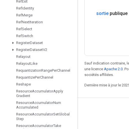
Ref
Exit
Ref
Identity
sortie
publique
Ref
Merge
Ref
Next
Iteration
Ref
Select
Ref
Switch
Register
Dataset
Register
Dataset
V2
Relayout
Sauf indication contraire, 
Relayout
Like
une licence
Apache 2.0
. P
Requantization
Range
Per
Channel
sociétés affiliées.
Requantize
Per
Channel
Reshape
Dernière mise à jour le 202
Resource
Accumulator
Apply
Gradient
Resource
Accumulator
Num
Accumulated
Rester connecté
Resource
Accumulator
Set
Global
Blog
Step
Resource
Accumulator
Take
Forum