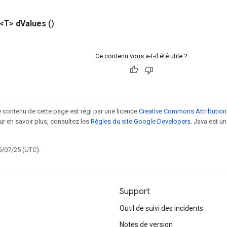
 <T>
d
Values
​​()
Ce contenu vous a-t-il été utile ?
le contenu de cette page est régi par une licence
Creative Commons Attribution
our en savoir plus, consultez les
Règles du site Google Developers
. Java est 
5/07/25 (UTC).
Support
Outil de suivi des incidents
Notes de version