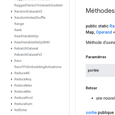
Ragged
Tensor
To
Variant
Gradient
Méthodes
Random
Dataset
V2
Random
Index
Shuffle
Range
public static
Ra
Rank
Map
,
Operand
<
Read
Variable
Op
Méthode d'usine
Read
Variable
Xla
Split
ND
Rebatch
Dataset
Rebatch
Dataset
V2
Paramètres
Recv
Recv
TPUEmbedding
Activations
portée
Reduce
All
Reduce
Any
Reduce
Max
Retour
Reduce
Min
une nouve
Reduce
Prod
Reduce
Sum
Ref
Enter
sortie
publique