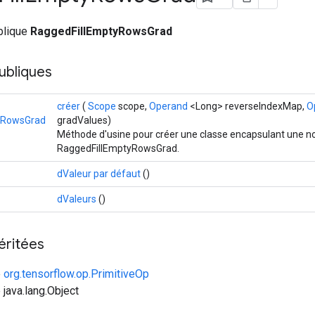
ublique
RaggedFillEmptyRowsGrad
ubliques
créer
(
Scope
scope,
Operand
<Long> reverseIndexMap,
O
yRowsGrad
gradValues)
Méthode d'usine pour créer une classe encapsulant une no
RaggedFillEmptyRowsGrad.
dValeur par défaut
()
dValeurs
()
éritées
e
org.tensorflow.op.PrimitiveOp
 java.lang.Object