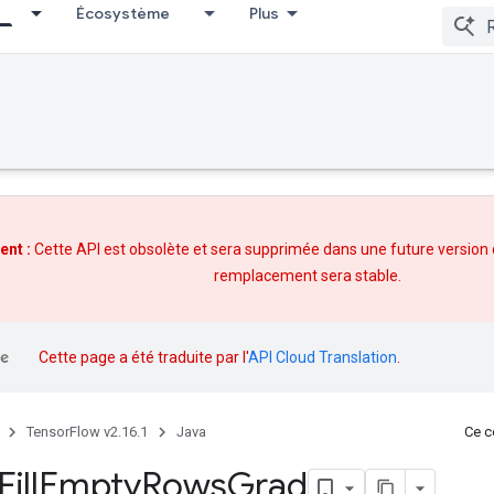
Écosystème
Plus
ent :
Cette API est obsolète et sera supprimée dans une future version
remplacement
sera stable.
Cette page a été traduite par l'
API Cloud Translation
.
TensorFlow v2.16.1
Java
Ce co
Fill
Empty
Rows
Grad