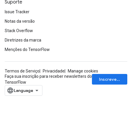
Suporte
ropParameters
s
Issue Tracker
atorParameters
Notas da versão
ghtParameters
meters
Stack Overflow
adParameters
Diretrizes da marca
rameters
Menções do TensorFlow
eters
ientDescentParameters
Termos de Serviço
Privacidade
Manage cookies
Faça sua inscrição para receber newsletters do
Inscrever-se
TensorFlow