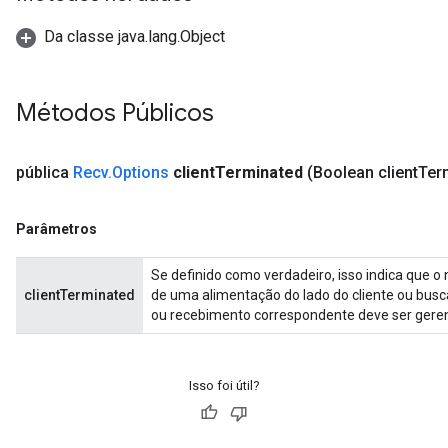
Da classe java.lang.Object
Métodos Públicos
pública
Recv
.
Options
client
Terminated
(Boolean client
Ter
Parâmetros
Se definido como verdadeiro, isso indica que o
clientTerminated
de uma alimentação do lado do cliente ou busc
ou recebimento correspondente deve ser gere
Isso foi útil?