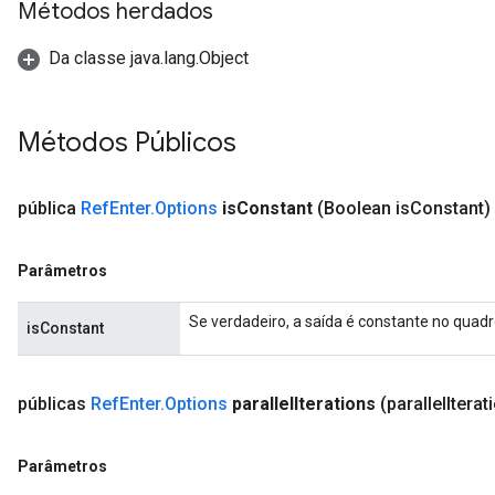
Métodos herdados
Da classe java.lang.Object
Métodos Públicos
pública
Ref
Enter
.
Options
is
Constant
(Boolean is
Constant)
Parâmetros
Se verdadeiro, a saída é constante no quadro
isConstant
públicas
Ref
Enter
.
Options
parallel
Iterations
(parallel
Itera
Parâmetros