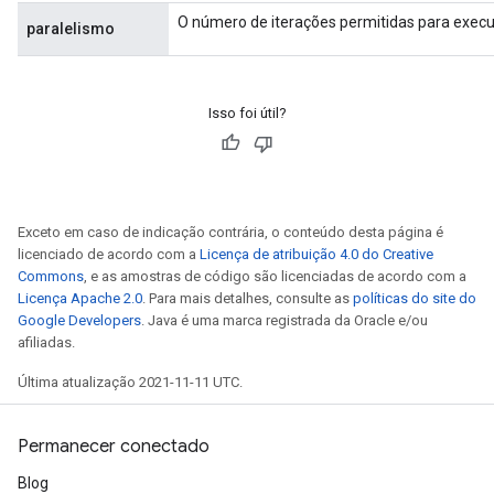
O número de iterações permitidas para execu
paralelismo
m
Isso foi útil?
rs
eters
Exceto em caso de indicação contrária, o conteúdo desta página é
ntumParameters
licenciado de acordo com a
Licença de atribuição 4.0 do Creative
ters
Commons
, e as amostras de código são licenciadas de acordo com a
ropParameters
Licença Apache 2.0
. Para mais detalhes, consulte as
políticas do site do
s
Google Developers
. Java é uma marca registrada da Oracle e/ou
afiliadas.
atorParameters
ghtParameters
Última atualização 2021-11-11 UTC.
meters
adParameters
Permanecer conectado
rameters
eters
Blog