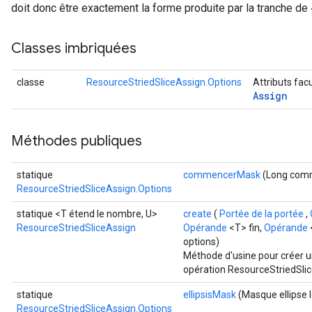
doit donc être exactement la forme produite par la tranche de «
Classes imbriquées
classe
ResourceStriedSliceAssign.Options
Attributs fac
Assign
Méthodes publiques
statique
commencerMask
(Long com
ResourceStriedSliceAssign.Options
statique <T étend le nombre, U>
create
(
Portée de la portée
,
ResourceStriedSliceAssign
Opérande
<T> fin,
Opérande
options)
Méthode d'usine pour créer u
opération ResourceStriedSli
statique
ellipsisMask
(Masque ellipse 
ResourceStriedSliceAssign.Options