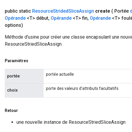
public static
Resource
Strided
Slice
Assign
create
( Portée
Opérande
<T> début
,
Opérande
<T> fin
,
Opérande
<T> foul
options)
Méthode d'usine pour créer une classe encapsulant une nouve
ResourceStriedSliceAssign.
Paramètres
portée actuelle
portée
porte des valeurs d'attributs facultatifs
choix
Retour
une nouvelle instance de ResourceStriedSliceAssign