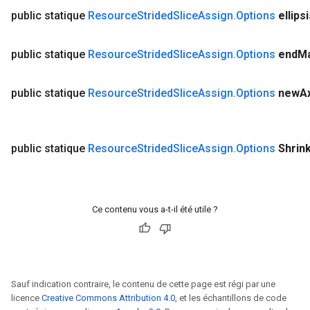
public statique
Resource
Strided
Slice
Assign
.
Options
ellips
public statique
Resource
Strided
Slice
Assign
.
Options
end
M
public statique
Resource
Strided
Slice
Assign
.
Options
new
A
public statique
Resource
Strided
Slice
Assign
.
Options
Shrin
Ce contenu vous a-t-il été utile ?
Sauf indication contraire, le contenu de cette page est régi par une
licence
Creative Commons Attribution 4.0
, et les échantillons de code