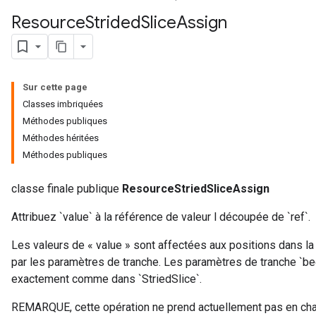
Resource
Strided
Slice
Assign
rs
eters
Sur cette page
ntumParameters
Classes imbriquées
ters
Méthodes publiques
ropParameters
Méthodes héritées
s
Méthodes publiques
atorParameters
ghtParameters
classe finale publique
ResourceStriedSliceAssign
meters
adParameters
Attribuez `value` à la référence de valeur l découpée de `ref`.
rameters
Les valeurs de « value » sont affectées aux positions dans la 
eters
par les paramètres de tranche. Les paramètres de tranche `begin
ientDescentParameters
exactement comme dans `StriedSlice`.
REMARQUE, cette opération ne prend actuellement pas en charg