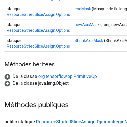
statique
endMask
(Masque de fin long
ResourceStriedSliceAssign.Options
statique
newAxisMask
(Long newAxi
ResourceStriedSliceAssign.Options
statique
ShrinkAxisMask
(ShrinkAxisM
ResourceStriedSliceAssign.Options
Méthodes héritées
De la classe
org.tensorflow.op.PrimitiveOp
De la classe java.lang.Object
Méthodes publiques
public statique
Resource
Strided
Slice
Assign
.
Optionsbegin