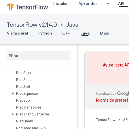
Instalar
Aprender
API
RiscPool
RiscPow
RiscRandomUniform
TensorFlow v2.14.0
Java
RiscReal
RiscReduce
Vista geral
Python
C++
Java
Mais
RiscRem
Risc
Reshape
Risc
Reverse
Risc
Scatter
Aviso:
esta AP
Risc
Shape
Risc
Sign
Risc
Slice
Risc
Sort
Risc
Squeeze
idioma de preferê
Risc
Sub
Risc
Transpose
Risc
Triangular
Solve
TensorFlow
API
Risc
Unary
Rng
Read
And
Skip