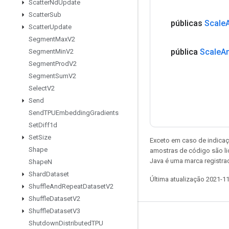
Scatter
Nd
Update
Scatter
Sub
públicas
Scale
Scatter
Update
Segment
Max
V2
pública
Scale
A
Segment
Min
V2
Segment
Prod
V2
Segment
Sum
V2
Select
V2
Send
Send
TPUEmbedding
Gradients
Set
Diff1d
Set
Size
Exceto em caso de indicaç
Shape
amostras de código são l
Java é uma marca registrad
Shape
N
Shard
Dataset
Última atualização 2021-1
Shuffle
And
Repeat
Dataset
V2
Shuffle
Dataset
V2
Shuffle
Dataset
V3
Permanecer conectado
Shutdown
Distributed
TPU