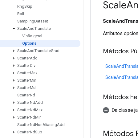
Scale
A
Rng
Skip
Roll
ScaleAndTrans
Sampling
Dataset
Scale
And
Translate
Atributos opcio
Visão geral
Options
Métodos Púb
Scale
And
Translate
Grad
Scatter
Add
Scatter
Div
ScaleAndTransla
Scatter
Max
ScaleAndTransla
Scatter
Min
Scatter
Mul
Scatter
Nd
Métodos he
Scatter
Nd
Add
Da classe ja
Scatter
Nd
Max
Scatter
Nd
Min
Scatter
Nd
Non
Aliasing
Add
Métodos 
Scatter
Nd
Sub