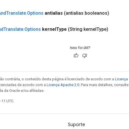
And
Translate
.
Options
antialias
(antialias booleanos)
nd
Translate
.
Options
kernel
Type
(String kernel
Type)
Isso foi útil?
ão contrária, o conteúdo desta página é licenciado de acordo com a
Licença 
icenciadas de acordo com a
Licença Apache 2.0
. Para mais detalhes, consult
a da Oracle e/ou afiliadas.
1-11 UTC.
Suporte