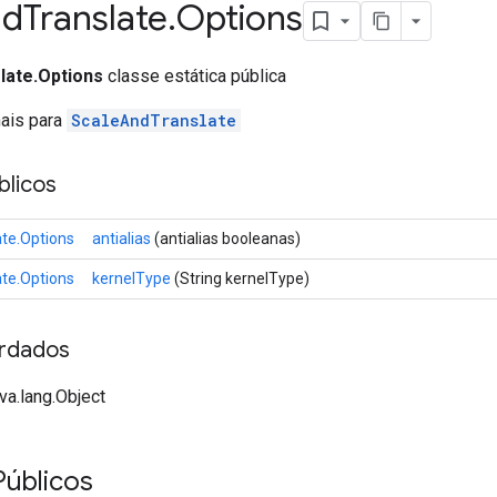
nd
Translate
.
Options
late.Options
classe estática pública
nais para
ScaleAndTranslate
licos
te.Options
antialias
(antialias booleanas)
te.Options
kernelType
(String kernelType)
rdados
va.lang.Object
Públicos