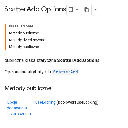
Scatter
Add
.
Options
Na tej stronie
Metody publiczne
Metody dziedziczone
Metody publiczne
publiczna klasa statyczna
ScatterAdd.Options
Opcjonalne atrybuty dla
ScatterAdd
Metody publiczne
Opcje
useLocking
(boolowski useLocking)
dodawania
rozproszenia