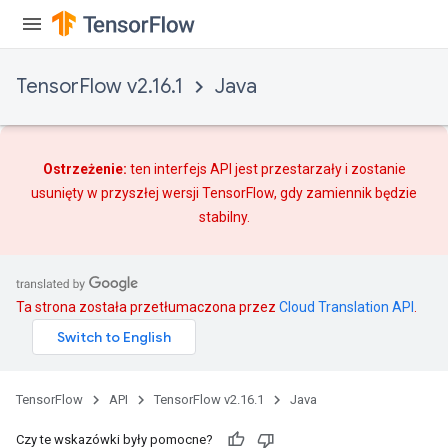
TensorFlow v2.16.1
Java
Ostrzeżenie:
ten interfejs API jest przestarzały i zostanie
usunięty w przyszłej wersji TensorFlow, gdy
zamiennik
będzie
stabilny.
Ta strona została przetłumaczona przez
Cloud Translation API
.
TensorFlow
API
TensorFlow v2.16.1
Java
Czy te wskazówki były pomocne?