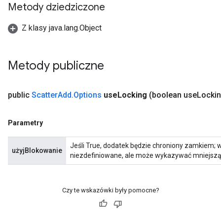
Metody dziedziczone
Z klasy java.lang.Object
Metody publiczne
public
Scatter
Add
.
Options
use
Locking
(boolean use
Lockin
Parametry
Jeśli True, dodatek będzie chroniony zamkiem; 
użyjBlokowanie
niezdefiniowane, ale może wykazywać mniejszą 
Czy te wskazówki były pomocne?