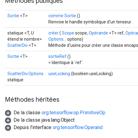
Méthodes publiques
Sortie
<T>
comme Sortie
()
Renvoie le handle symbolique d'un tenseur.
statique <T, U
créer
(
Scope
scope,
Opérande
<T> ref,
Opéra
étend le nombre>
Options...
options)
ScatterDiv
<T>
Méthode d'usine pour créer une classe encapsu
Sortie
<T>
sortieRef
()
= Identique à `ref`.
ScatterDiv.Options
useLocking
(booléen useLocking)
statique
Méthodes héritées
De la classe
org.tensorflow.op.PrimitiveOp
De la classe java.lang.Object
Depuis l'interface
org.tensorflow.Operand