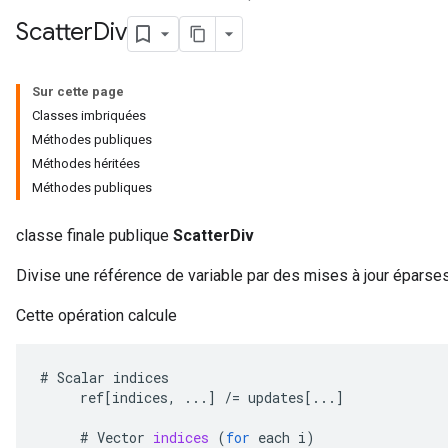
Scatter
Div
Sur cette page
Classes imbriquées
Méthodes publiques
Méthodes héritées
Méthodes publiques
classe finale publique
ScatterDiv
Divise une référence de variable par des mises à jour éparses
Cette opération calcule
#
Scalar
indices
ref
[
indices
,
...
]
/=
updates
[
...
]
#
Vector
indices
(
for
each
i
)