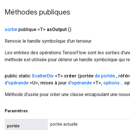
Méthodes publiques
sortie
publique <T>
as
Output
()
Renvoie le handle symbolique d'un tenseur.
Les entrées des opérations TensorFlow sont les sorties d'une
méthode est utilisée pour obtenir un handle symbolique qui rep
public static
Scatter
Div
<T>
créer
(portée
de portée
,
réfé
d'opérande
<U>
,
mises à jour
d'opérande
<T>
,
options
.
.
.
op
Méthode d'usine pour créer une classe encapsulant une nouvel
Paramètres
portée actuelle
portée