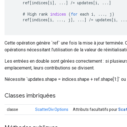
ref
[
indices
[
i
]
,
...
]
/=
updates
[
i
,
...
]
#
High
rank
indices
(
for
each
i
,
...,
j
)
ref
[
indices
[
i
,
...,
j
]
,
...
]
/=
updates
[
i
,
..
Cette opération génère `ref` une fois la mise à jour terminée. 
opérations nécessitant l’utilisation de la valeur de réinitialisati
Les entrées en double sont gérées correctement : si plusieur
emplacement, leurs contributions se divisent.
Nécessite `updates.shape = indices.shape + ref.shape[1:]` ou 
Classes imbriquées
Sca
classe
ScatterDiv.Options
Attributs facultatifs pour