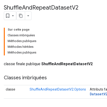
Shuffle
And
Repeat
Dataset
V2
Sur cette page
Classes imbriquées
Méthodes publiques
Méthodes héritées
Méthodes publiques
classe finale publique
ShuffleAndRepeatDatasetV2
Classes imbriquées
classe
ShuffleAndRepeatDatasetV2.Options
Attributs f
Dataset
V