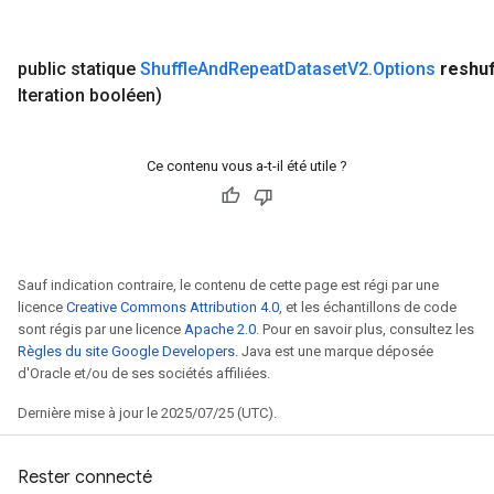
public statique
Shuffle
And
Repeat
Dataset
V2
.
Options
reshuf
Iteration booléen)
Ce contenu vous a-t-il été utile ?
Sauf indication contraire, le contenu de cette page est régi par une
licence
Creative Commons Attribution 4.0
, et les échantillons de code
sont régis par une licence
Apache 2.0
. Pour en savoir plus, consultez les
Règles du site Google Developers
. Java est une marque déposée
d'Oracle et/ou de ses sociétés affiliées.
Dernière mise à jour le 2025/07/25 (UTC).
Rester connecté