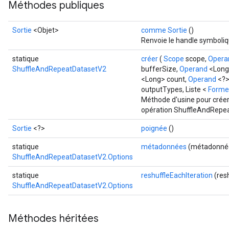
Méthodes publiques
Sortie
<Objet>
comme Sortie
()
Renvoie le handle symboliq
statique
créer
(
Scope
scope,
Opera
ShuffleAndRepeatDatasetV2
bufferSize,
Operand
<Long
<Long> count,
Operand
<?>
outputTypes, Liste <
Forme
Méthode d'usine pour créer
opération ShuffleAndRepe
Sortie
<?>
poignée
()
statique
métadonnées
(métadonnée
ShuffleAndRepeatDatasetV2.Options
statique
reshuffleEachIteration
(res
ShuffleAndRepeatDatasetV2.Options
Méthodes héritées