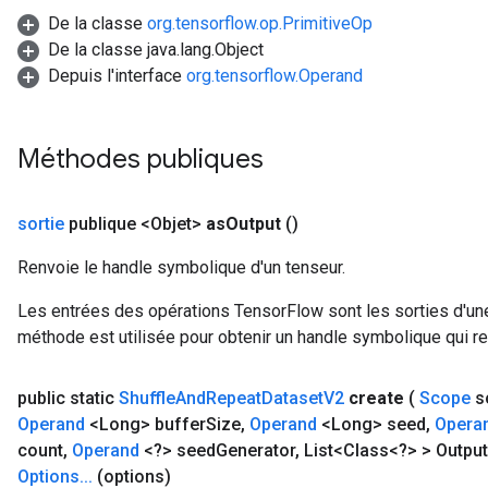
De la classe
org.tensorflow.op.PrimitiveOp
De la classe java.lang.Object
Depuis l'interface
org.tensorflow.Operand
Méthodes publiques
sortie
publique <Objet>
as
Output
()
Renvoie le handle symbolique d'un tenseur.
Les entrées des opérations TensorFlow sont les sorties d'une
méthode est utilisée pour obtenir un handle symbolique qui rep
public static
Shuffle
And
Repeat
Dataset
V2
create
(
Scope
s
Operand
<Long> buffer
Size
,
Operand
<Long> seed
,
Opera
count
,
Operand
<?> seed
Generator
,
List<Class<?> > Output
Options
.
.
.
(options)