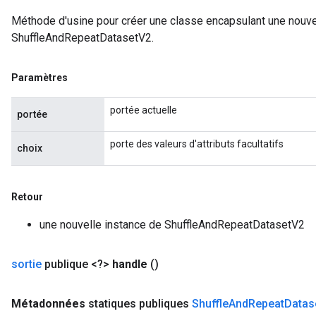
Méthode d'usine pour créer une classe encapsulant une nouve
ShuffleAndRepeatDatasetV2.
Paramètres
portée actuelle
portée
porte des valeurs d'attributs facultatifs
choix
Retour
une nouvelle instance de ShuffleAndRepeatDatasetV2
x
sortie
publique <?>
handle
()
Métadonnées
statiques publiques
Shuffle
And
Repeat
Datas