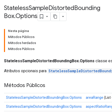
Stateless
Sample
Distorted
Bounding
Box
.
Options
Nesta página
Métodos Públicos
Métodos herdados
Métodos Públicos
StatelessSampleDistortedBoundingBox.Options
classe es
Atributos opcionais para
StatelessSampleDistortedBound
Métodos Públicos
StatelessSampleDistortedBoundingBox.Options
areaRange
(List
StatelessSampleDistortedBoundingBox.Options
aspectRatioRan