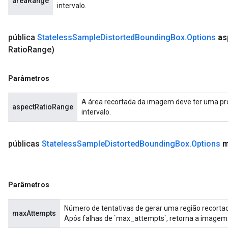
areaRange
intervalo.
pública
Stateless
Sample
Distorted
Bounding
Box
.
Options
as
Ratio
Range)
Parâmetros
A área recortada da imagem deve ter uma prop
aspectRatioRange
intervalo.
públicas
Stateless
Sample
Distorted
Bounding
Box
.
Options
m
Parâmetros
Número de tentativas de gerar uma região recorta
maxAttempts
Após falhas de `max_attempts`, retorna a imagem i