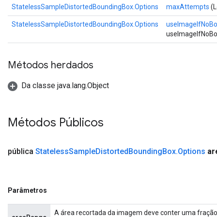
StatelessSampleDistortedBoundingBox.Options
maxAttempts
(L
StatelessSampleDistortedBoundingBox.Options
useImageIfNoB
useImageIfNoBo
Métodos herdados
Da classe java.lang.Object
Métodos Públicos
pública
Stateless
Sample
Distorted
Bounding
Box
.
Options
ar
Parâmetros
A área recortada da imagem deve conter uma fração