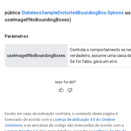
pública
Stateless
Sample
Distorted
Bounding
Box
.
Options
us
use
Image
If
No
Bounding
Boxes)
Parâmetros
Controla o comportamento se nen
useImageIfNoBoundingBoxes
verdadeiro, assume uma caixa del
Se for falso, gera um erro.
Isso foi útil?
Exceto em caso de indicação contrária, o conteúdo desta página é
licenciado de acordo com a
Licença de atribuição 4.0 do Creative
Commons
, e as amostras de código são licenciadas de acordo com a