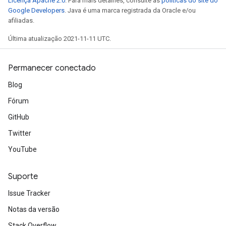
Licença Apache 2.0
. Para mais detalhes, consulte as
políticas do site do
Google Developers
. Java é uma marca registrada da Oracle e/ou
afiliadas.
Última atualização 2021-11-11 UTC.
Permanecer conectado
Blog
Fórum
GitHub
Twitter
YouTube
Suporte
Issue Tracker
Notas da versão
Stack Overflow