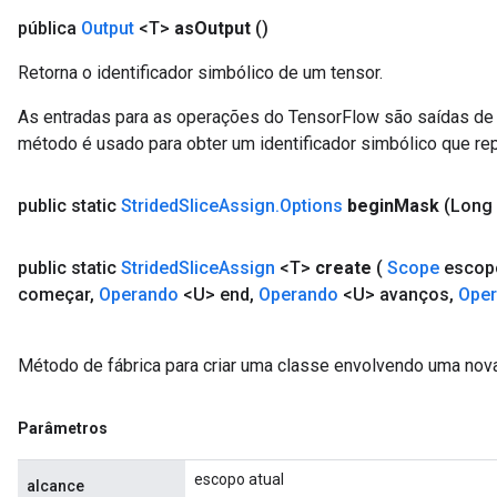
pública
Output
<T>
as
Output
()
Retorna o identificador simbólico de um tensor.
As entradas para as operações do TensorFlow são saídas de 
método é usado para obter um identificador simbólico que rep
public static
Strided
Slice
Assign
.
Options
begin
Mask
(Long
public static
Strided
Slice
Assign
<T>
create
(
Scope
escop
começar
,
Operando
<U> end
,
Operando
<U> avanços
,
Ope
Método de fábrica para criar uma classe envolvendo uma nov
Parâmetros
escopo atual
alcance