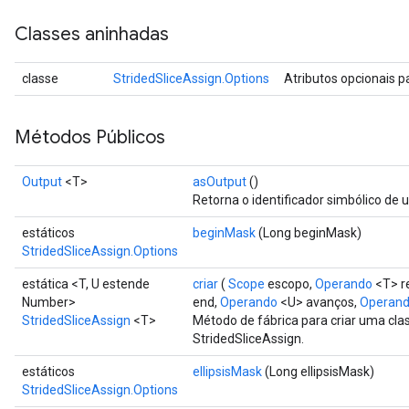
Classes aninhadas
classe
StridedSliceAssign.Options
Atributos opcionais 
Métodos Públicos
Output
<T>
asOutput
()
Retorna o identificador simbólico de 
estáticos
beginMask
(Long beginMask)
StridedSliceAssign.Options
estática <T, U estende
criar
(
Scope
escopo,
Operando
<T> r
Number>
end,
Operando
<U> avanços,
Operan
StridedSliceAssign
<T>
Método de fábrica para criar uma cl
StridedSliceAssign.
estáticos
ellipsisMask
(Long ellipsisMask)
StridedSliceAssign.Options