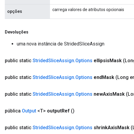
carrega valores de atributos opcionais
opções
Devoluções
uma nova instância de StridedSliceAssign
public static
Strided
Slice
Assign
.
Options
ellipsis
Mask
(Long
public static
Strided
Slice
Assign
.
Options
end
Mask
(Long e
public static
Strided
Slice
Assign
.
Options
new
Axis
Mask
(Lo
pública
Output
<T>
output
Ref
()
public static
Strided
Slice
Assign
.
Options
shrink
Axis
Mask
(