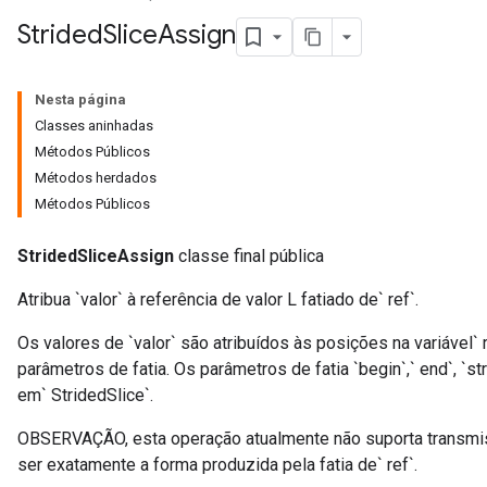
Strided
Slice
Assign
Nesta página
Classes aninhadas
Métodos Públicos
Métodos herdados
Métodos Públicos
StridedSliceAssign
classe final pública
Atribua `valor` à referência de valor L fatiado de` ref`.
Os valores de `valor` são atribuídos às posições na variável`
parâmetros de fatia. Os parâmetros de fatia `begin`,` end`, `
em` StridedSlice`.
OBSERVAÇÃO, esta operação atualmente não suporta transmiss
ser exatamente a forma produzida pela fatia de` ref`.