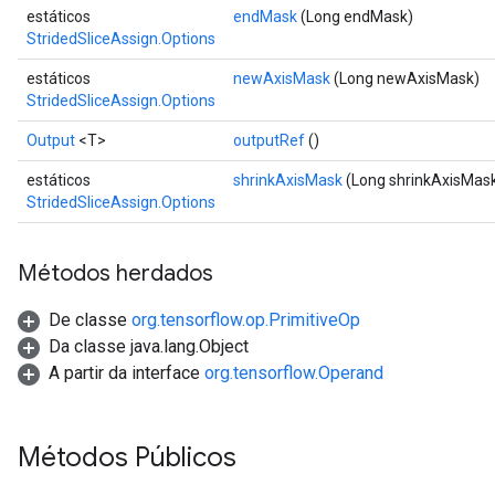
estáticos
endMask
(Long endMask)
StridedSliceAssign.Options
estáticos
newAxisMask
(Long newAxisMask)
StridedSliceAssign.Options
Output
<T>
outputRef
()
estáticos
shrinkAxisMask
(Long shrinkAxisMas
StridedSliceAssign.Options
Métodos herdados
De classe
org.tensorflow.op.PrimitiveOp
Da classe java.lang.Object
A partir da interface
org.tensorflow.Operand
Métodos Públicos