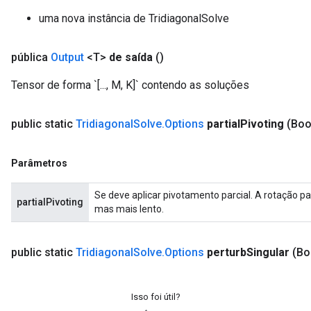
uma nova instância de TridiagonalSolve
pública
Output
<T>
de saída
()
Tensor de forma `[..., M, K]` contendo as soluções
public static
Tridiagonal
Solve
.
Options
partial
Pivoting
(Boo
Parâmetros
Se deve aplicar pivotamento parcial. A rotação pa
partialPivoting
mas mais lento.
public static
Tridiagonal
Solve
.
Options
perturb
Singular
(Bo
Isso foi útil?