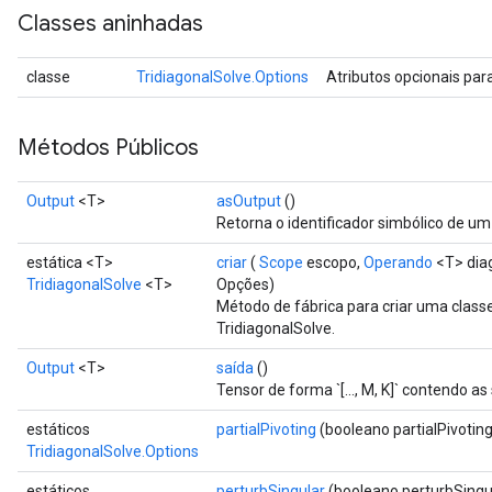
Classes aninhadas
classe
TridiagonalSolve.Options
Atributos opcionais par
Métodos Públicos
Output
<T>
asOutput
()
Retorna o identificador simbólico de um
estática <T>
criar
(
Scope
escopo,
Operando
<T> dia
TridiagonalSolve
<T>
Opções)
Método de fábrica para criar uma clas
TridiagonalSolve.
Output
<T>
saída
()
Tensor de forma `[..., M, K]` contendo as
estáticos
partialPivoting
(booleano partialPivoting
TridiagonalSolve.Options
estáticos
perturbSingular
(booleano perturbSingu