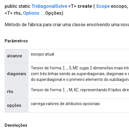
public static
Tridiagonal
Solve
<T>
create
(
Scope
escopo
,
<T> rhs
,
Options
.
.
.
Opções)
Método de fábrica para criar uma classe envolvendo uma nova
Parâmetros
escopo atual
alcance
Tensor de forma `[..., 3, M]` cujas 2 dimensões mais i
diagonais
com três linhas sendo as superdiagonais, diagonais e
do superdiagonal e o primeiro elemento do subdiagona
Tensor de forma `[..., M, K]`, representando K lados di
rhs
carrega valores de atributos opcionais
opções
Devoluções