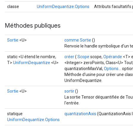
classe
UniformDequantize.Options
Attributs facultatifs
Méthodes publiques
Sortie
<U>
comme Sortie
()
Renvoie le handle symbolique d'un t
static <U étend le nombre,
créer
(
Scope
scope,
Opérande
<T> e
T>
UniformDequantize
<U>
<Integer> zeroPoints, Class<U> Tout
quantizationMaxVal,
Options...
optio
Méthode d'usine pour créer une clas
UniformDequantize.
Sortie
<U>
sortir
()
La sortie Tensor déquantifiée de Tou
l'entrée.
statique
quantizationAxis
(QuantizationAxis 
UniformDequantize.Options