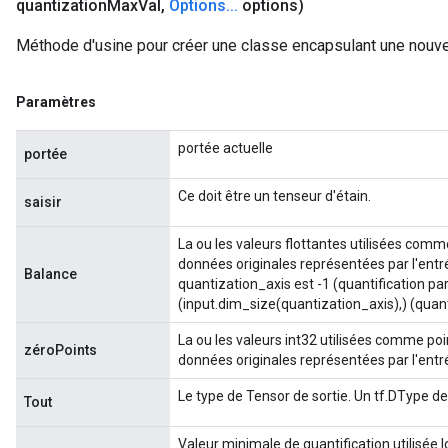
quantization
Max
Val
,
Options
.
.
.
options)
Méthode d'usine pour créer une classe encapsulant une nouve
Paramètres
portée actuelle
portée
Ce doit être un tenseur d'étain.
saisir
La ou les valeurs flottantes utilisées comme
données originales représentées par l'entré
Balance
quantization_axis est -1 (quantification par
(input.dim_size(quantization_axis),) (quant
La ou les valeurs int32 utilisées comme poin
zéroPoints
données originales représentées par l'entr
Le type de Tensor de sortie. Un tf.DType de :
Tout
Valeur minimale de quantification utilisée lo