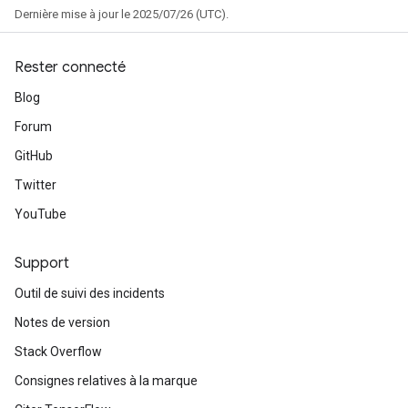
Dernière mise à jour le 2025/07/26 (UTC).
Rester connecté
Blog
Forum
GitHub
Twitter
YouTube
radAndCsrInput
gradMomentumAndCsrInput
Support
AndCsrInput
Outil de suivi des incidents
dCsrInput
ndCsrInput
Notes de version
Stack Overflow
Consignes relatives à la marque