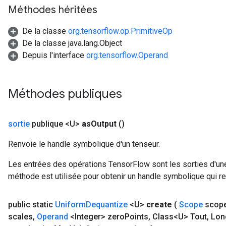
Méthodes héritées
De la classe
org.tensorflow.op.PrimitiveOp
De la classe java.lang.Object
Depuis l'interface
org.tensorflow.Operand
Méthodes publiques
sortie
publique <U>
as
Output
()
Renvoie le handle symbolique d'un tenseur.
Les entrées des opérations TensorFlow sont les sorties d'une
méthode est utilisée pour obtenir un handle symbolique qui rep
public static
Uniform
Dequantize
<U>
create
(
Scope
scop
scales
,
Operand
<Integer> zero
Points
,
Class<U> Tout
,
Long