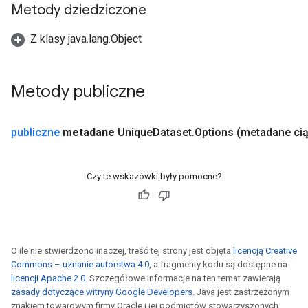
Metody dziedziczone
Z klasy java.lang.Object
Metody publiczne
publiczne
metadane
Unique
Dataset
.
Options
(metadane ci
Czy te wskazówki były pomocne?
O ile nie stwierdzono inaczej, treść tej strony jest objęta
licencją Creative
Commons – uznanie autorstwa 4.0
, a fragmenty kodu są dostępne na
licencji Apache 2.0
. Szczegółowe informacje na ten temat zawierają
zasady dotyczące witryny Google Developers
. Java jest zastrzeżonym
znakiem towarowym firmy Oracle i jej podmiotów stowarzyszonych.