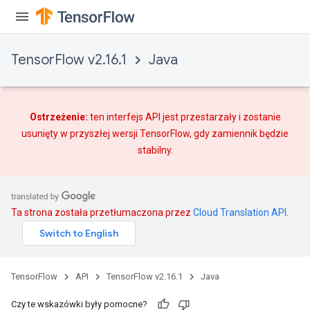
TensorFlow v2.16.1
Java
Ostrzeżenie:
ten interfejs API jest przestarzały i zostanie
usunięty w przyszłej wersji TensorFlow, gdy
zamiennik
będzie
stabilny.
Ta strona została przetłumaczona przez
Cloud Translation API
.
TensorFlow
API
TensorFlow v2.16.1
Java
Czy te wskazówki były pomocne?