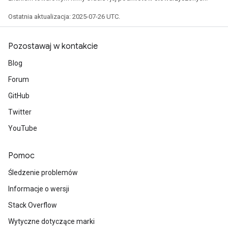
Ostatnia aktualizacja: 2025-07-26 UTC.
Pozostawaj w kontakcie
Blog
Forum
GitHub
Twitter
YouTube
radAndCsrInput
gradMomentumAndCsrInput
AndCsrInput
Pomoc
dCsrInput
Śledzenie problemów
ndCsrInput
Informacje o wersji
Stack Overflow
Wytyczne dotyczące marki