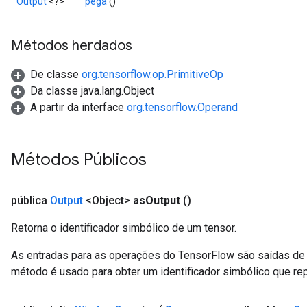
Output
<?>
pega
()
Métodos herdados
De classe
org.tensorflow.op.PrimitiveOp
Da classe java.lang.Object
A partir da interface
org.tensorflow.Operand
Métodos Públicos
pública
Output
<Object>
as
Output
()
Retorna o identificador simbólico de um tensor.
As entradas para as operações do TensorFlow são saídas de 
método é usado para obter um identificador simbólico que rep