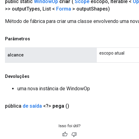
public static
Window
Op
criar
(
Scope
escopo
,
Iterable <
Op
>> output
Types
,
List <
Forma
> output
Shapes)
Método de fábrica para criar uma classe envolvendo uma no
Parâmetros
escopo atual
alcance
Devoluções
uma nova instância de WindowOp
pública
de saída
<?>
pega
()
Isso foi útil?