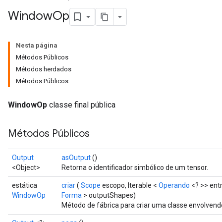
Window
Op
Nesta página
Métodos Públicos
Métodos herdados
Métodos Públicos
WindowOp
classe final pública
Métodos Públicos
Output
asOutput
()
<Object>
Retorna o identificador simbólico de um tensor.
estática
criar
(
Scope
escopo, Iterable <
Operando
<? >> entr
WindowOp
Forma
> outputShapes)
Método de fábrica para criar uma classe envolve