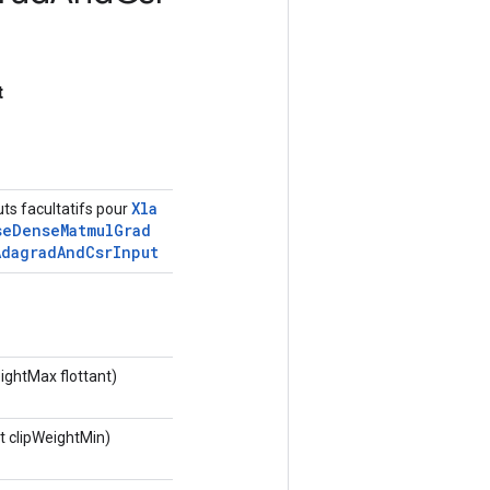
t
Xla
uts facultatifs pour
se
Dense
Matmul
Grad
Adagrad
And
Csr
Input
ightMax flottant)
t clipWeightMin)