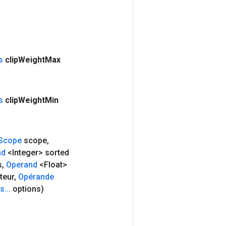
s
clip
Weight
Max
s
clip
Weight
Min
Scope
scope
,
nd
<Integer> sorted
s
,
Operand
<Float>
teur
,
Opérande
ns
.
.
.
options)