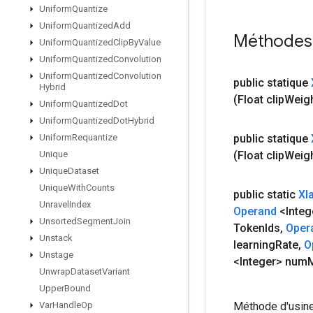
Uniform
Quantize
Uniform
Quantized
Add
Méthodes
Uniform
Quantized
Clip
By
Value
Uniform
Quantized
Convolution
Uniform
Quantized
Convolution
public statique
Hybrid
(Float clip
Weig
Uniform
Quantized
Dot
Uniform
Quantized
Dot
Hybrid
public statique
Uniform
Requantize
(Float clip
Weig
Unique
Unique
Dataset
Unique
With
Counts
public static
Xl
Unravel
Index
Operand
<Integ
Unsorted
Segment
Join
Token
Ids
,
Oper
Unstack
learning
Rate
,
O
Unstage
<Integer> num
Unwrap
Dataset
Variant
Upper
Bound
Méthode d'usine
Var
Handle
Op