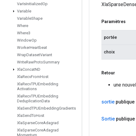
XlaSparseDense
Var
Is
Initialized
Op
Variable
Variable
Shape
Paramètres
Where
Where3
portée
Window
Op
Worker
Heartbeat
choix
Wrap
Dataset
Variant
Write
Raw
Proto
Summary
Xla
Concat
ND
Retour
Xla
Recv
From
Host
Xla
Recv
TPUEmbedding
une nouve
Activations
Xla
Recv
TPUEmbedding
Deduplication
Data
sortie
publique 
Xla
Send
TPUEmbedding
Gradients
Xla
Send
To
Host
Sortie
publique
Xla
Sparse
Core
Adagrad
Xla
Sparse
Core
Adagrad
Momentum