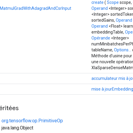
create
(
Scope
scope,
MatmulGradWithAdagradAndCsrInput
Operand
<Integer> so
<Integer> sortedToke
sortedGains,
Operand
Operand
<Float> lear
embeddingTable,
Ope
Opérande
<Integer>
numMinibatchesPerPhy
tableName,
Options...
Méthode d'usine pour 
une nouvelle opératio
XlaSparseDenseMatm
accumulateur mis à jo
mise à jourEmbeddin
éritées
e
org.tensorflow.op.PrimitiveOp
 java.lang.Object