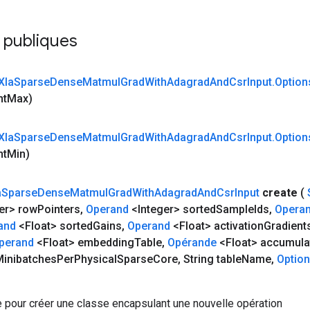
 publiques
Xla
Sparse
Dense
Matmul
Grad
With
Adagrad
And
Csr
Input
.
Option
ht
Max)
Xla
Sparse
Dense
Matmul
Grad
With
Adagrad
And
Csr
Input
.
Option
ht
Min)
a
Sparse
Dense
Matmul
Grad
With
Adagrad
And
Csr
Input
create
(
er> row
Pointers
,
Operand
<Integer> sorted
Sample
Ids
,
Opera
and
<Float> sorted
Gains
,
Operand
<Float> activation
Gradient
perand
<Float> embedding
Table
,
Opérande
<Float> accumula
Minibatches
Per
Physical
Sparse
Core
,
String table
Name
,
Optio
 pour créer une classe encapsulant une nouvelle opération