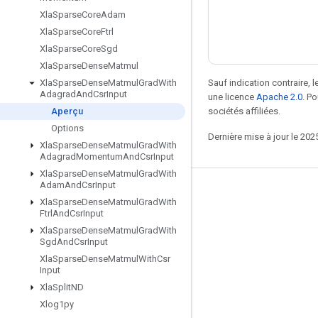
Xla
Sparse
Core
Adam
Xla
Sparse
Core
Ftrl
Xla
Sparse
Core
Sgd
Xla
Sparse
Dense
Matmul
Sauf indication contraire, 
Xla
Sparse
Dense
Matmul
Grad
With
Adagrad
And
Csr
Input
une licence
Apache 2.0
. P
sociétés affiliées.
Aperçu
Options
Dernière mise à jour le 202
Xla
Sparse
Dense
Matmul
Grad
With
Adagrad
Momentum
And
Csr
Input
Xla
Sparse
Dense
Matmul
Grad
With
Adam
And
Csr
Input
Rester connecté
Xla
Sparse
Dense
Matmul
Grad
With
Ftrl
And
Csr
Input
Blog
Xla
Sparse
Dense
Matmul
Grad
With
Forum
Sgd
And
Csr
Input
Xla
Sparse
Dense
Matmul
With
Csr
GitHub
Input
Twitter
Xla
Split
ND
Xlog1py
YouTube