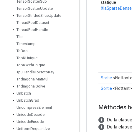
Tensor
Scatter
Sub
statique
XlaSparseDense
Tensor
Scatter
Update
Tensor
Strided
Slice
Update
Thread
Pool
Dataset
Thread
Pool
Handle
Tile
Timestamp
To
Bool
Top
KUnique
Top
KWith
Unique
Tpu
Handle
To
Proto
Key
Sortie
<Flottant>
Tridiagonal
Mat
Mul
Tridiagonal
Solve
Sortie
<Flottant>
Unbatch
Unbatch
Grad
Méthodes h
Uncompress
Element
Unicode
Decode
De la class
Unicode
Encode
De la classe
Uniform
Dequantize