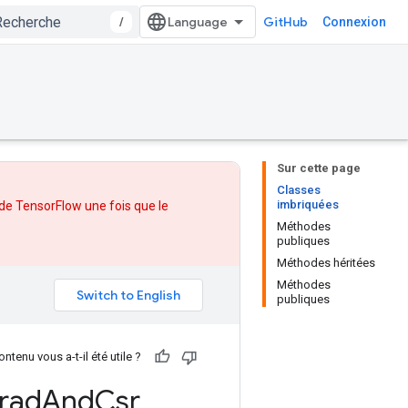
/
GitHub
Connexion
Sur cette page
Classes
imbriquées
 de TensorFlow une fois que
le
Méthodes
publiques
Méthodes héritées
Méthodes
publiques
ntenu vous a-t-il été utile ?
rad
And
Csr