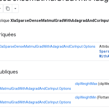
ublique
XlaSparseDenseMatmulGradWithAdagradAndCsrInpu
riquées
XlaSparseDenseMatmulGradWithAdagradAndCsrInput.Options
Attrib
Spar
With
ubliques
clipWeightMax
(clipWe
MatmulGradWithAdagradAndCsrInput.Options
clipWeightMin
(Flottan
MatmulGradWithAdagradAndCsrInput.Options