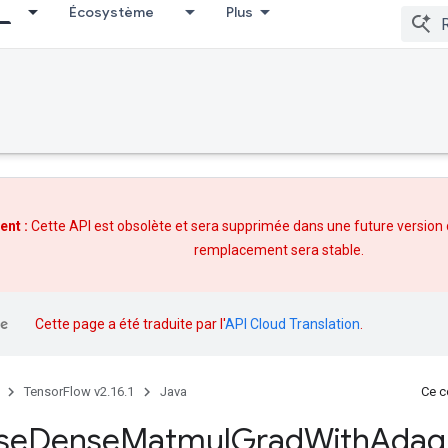
Écosystème
Plus
ent :
Cette API est obsolète et sera supprimée dans une future version
remplacement
sera stable.
Cette page a été traduite par l'
API Cloud Translation
.
TensorFlow v2.16.1
Java
Ce co
se
Dense
Matmul
Grad
With
Adag