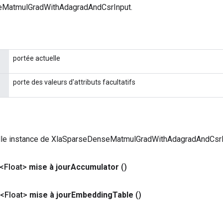
MatmulGradWithAdagradAndCsrInput.
portée actuelle
porte des valeurs d'attributs facultatifs
lle instance de XlaSparseDenseMatmulGradWithAdagradAndCsr
<Float>
mise à jour
Accumulator
()
 <Float>
mise à jour
Embedding
Table
()