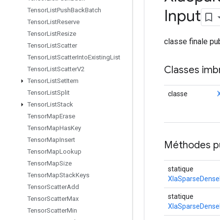
Input
Tensor
List
Push
Back
Batch
Tensor
List
Reserve
Tensor
List
Resize
classe finale p
Tensor
List
Scatter
Tensor
List
Scatter
Into
Existing
List
Classes imb
Tensor
List
Scatter
V2
Tensor
List
Set
Item
Tensor
List
Split
classe
Tensor
List
Stack
Tensor
Map
Erase
Tensor
Map
Has
Key
Tensor
Map
Insert
Méthodes p
Tensor
Map
Lookup
Tensor
Map
Size
statique
Tensor
Map
Stack
Keys
XlaSparseDense
Tensor
Scatter
Add
statique
Tensor
Scatter
Max
XlaSparseDense
Tensor
Scatter
Min