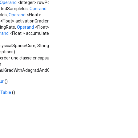
Operand
<Integer> rowPointers,
rtedSampleIds,
Operand
nIds,
Operand
<Float>
<Float> activationGradients,
ningRate,
Operand
<Float>
rand
<Float > accumulateur,
sicalSparseCore, String
options)
créer une classe encapsulant
n
ulGradWithAdagradAndCsrInput.
ur
()
gTable
()