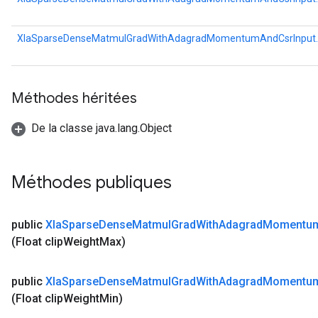
XlaSparseDenseMatmulGradWithAdagradMomentumAndCsrInput.
Méthodes héritées
De la classe java.lang.Object
Méthodes publiques
public
Xla
Sparse
Dense
Matmul
Grad
With
Adagrad
Momentu
(Float clip
Weight
Max)
public
Xla
Sparse
Dense
Matmul
Grad
With
Adagrad
Momentu
(Float clip
Weight
Min)