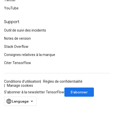
Twitter
radAndCsrInput
gradMomentumAndCsrInput
YouTube
Support
AndCsrInput
Outil de suivi des incidents
dCsrInput
ndCsrInput
Notes de version
Stack Overflow
Consignes relatives à la marque
Citer TensorFlow
Conditions d'utilisation
Règles de confidentialité
Manage cookies
S’abonner
S'abonner à la newsletter TensorFlow