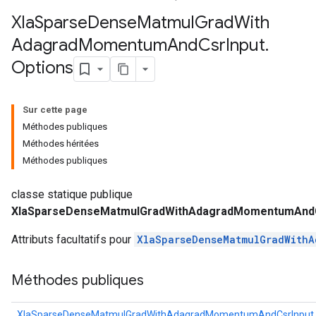
Xla
Sparse
Dense
Matmul
Grad
With
Adagrad
Momentum
And
Csr
Input
.
Options
Sur cette page
Méthodes publiques
Méthodes héritées
Méthodes publiques
classe statique publique
XlaSparseDenseMatmulGradWithAdagradMomentumAndCs
Attributs facultatifs pour
XlaSparseDenseMatmulGradWithA
Méthodes publiques
XlaSparseDenseMatmulGradWithAdagradMomentumAndCsrInput.