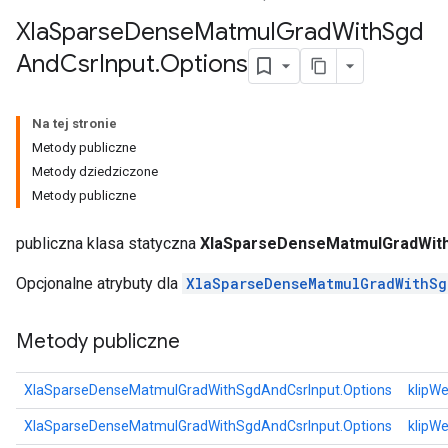
Xla
Sparse
Dense
Matmul
Grad
With
Sgd
And
Csr
Input
.
Options
Na tej stronie
Metody publiczne
Metody dziedziczone
Metody publiczne
publiczna klasa statyczna
XlaSparseDenseMatmulGradWith
Opcjonalne atrybuty dla
XlaSparseDenseMatmulGradWithSg
Metody publiczne
XlaSparseDenseMatmulGradWithSgdAndCsrInput.Options
klipW
XlaSparseDenseMatmulGradWithSgdAndCsrInput.Options
klipW