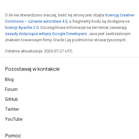
O ile nie stwierdzono inaczej, treść tej strony jest objęta
licencją Creative
Commons – uznanie autorstwa 4.0
, a fragmenty kodu są dostępne na
licencji Apache 2.0
. Szczegółowe informacje na ten temat zawierają
zasady dotyczące witryny Google Developers
. Java jest zastrzeżonym
znakiem towarowym firmy Oracle i jej podmiotów stowarzyszonych.
Ostatnia aktualizacja: 2025-07-27 UTC.
Pozostawaj w kontakcie
Blog
Forum
GitHub
radAndCsrInput
Twitter
gradMomentumAndCsrInput
YouTube
AndCsrInput
dCsrInput
ndCsrInput
Pomoc