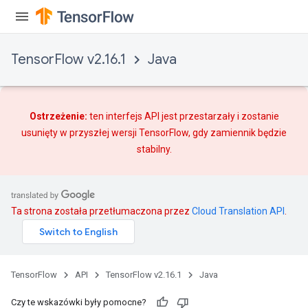
TensorFlow v2.16.1
Java
Ostrzeżenie:
ten interfejs API jest przestarzały i zostanie
usunięty w przyszłej wersji TensorFlow, gdy
zamiennik
będzie
stabilny.
Ta strona została przetłumaczona przez
Cloud Translation API
.
TensorFlow
API
TensorFlow v2.16.1
Java
Czy te wskazówki były pomocne?