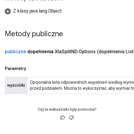
Z klasy java.lang.Object
Metody publiczne
publiczne
dopełnienia
Xla
Split
ND
.
Options
(dopełnienia Lis
Parametry
Opcjonalna lista odpowiednich wypełnień według wym
wyściółki
przed podziałem. Można to wykorzystać, aby wymiar by
Czy te wskazówki były pomocne?