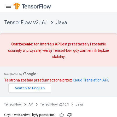
TensorFlow v2.16.1
Java
Ostrzeżenie:
ten interfejs API jest przestarzały i zostanie
usunięty w przyszłej wersji TensorFlow, gdy
zamiennik
będzie
stabilny.
Ta strona została przetłumaczona przez
Cloud Translation API
.
TensorFlow
API
TensorFlow v2.16.1
Java
Czy te wskazówki były pomocne?