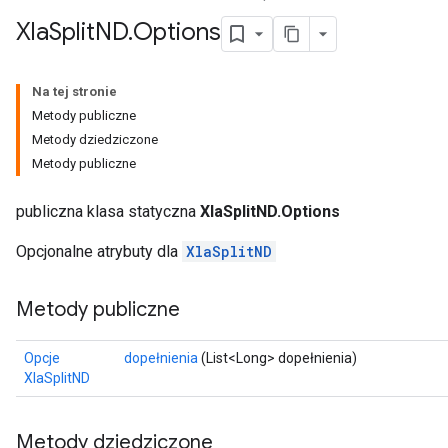
Xla
Split
ND
.
Options
Na tej stronie
Metody publiczne
Metody dziedziczone
Metody publiczne
publiczna klasa statyczna
XlaSplitND.Options
Opcjonalne atrybuty dla
XlaSplitND
Metody publiczne
Opcje
dopełnienia
(List<Long> dopełnienia)
XlaSplitND
Metody dziedziczone