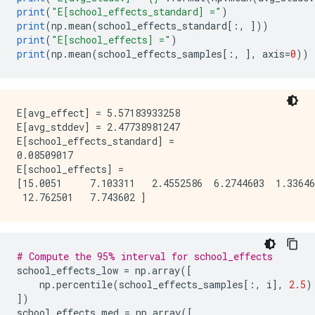
print
(
"E[school_effects_standard] ="
)
print
(
np
.
mean
(
school_effects_standard
[:,
]))
print
(
"E[school_effects] ="
)
print
(
np
.
mean
(
school_effects_samples
[:,
],
 axis
=
0
))
E[avg_effect] = 5.57183933258

E[avg_stddev] = 2.47738981247

E[school_effects_standard] =

0.08509017

E[school_effects] =

[15.0051     7.103311   2.4552586  6.2744603  1.33646
# Compute the 95% interval for school_effects
school_effects_low 
=
 np
.
array
([
    np
.
percentile
(
school_effects_samples
[:,
 i
],
2.5
)
])
school_effects_med 
=
 np
.
array
([