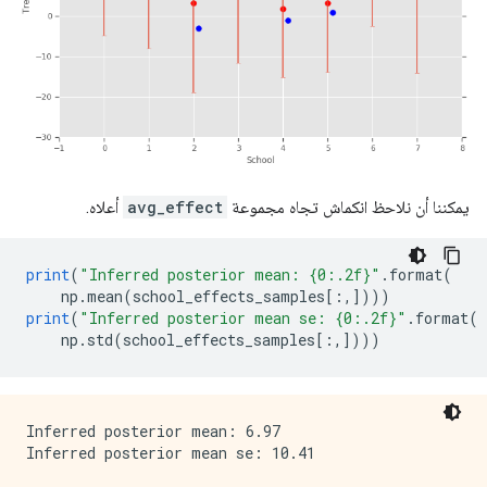
يمكننا أن نلاحظ انكماش تجاه مجموعة
avg_effect
أعلاه.
print
(
"Inferred posterior mean: {0:.2f}"
.
format
(
    np
.
mean
(
school_effects_samples
[:,])))
print
(
"Inferred posterior mean se: {0:.2f}"
.
format
(
    np
.
std
(
school_effects_samples
[:,])))
Inferred posterior mean: 6.97
