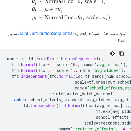
نحن جسد هذا النموذج باعتباره
JointDistributionSequential
سبيل
المثال:
model 
=
 tfd
.
JointDistributionSequential
([
  tfd
.
Normal
(
loc
=
0.
,
 scale
=
10.
,
 name
=
"avg_effect"
),
  tfd
.
Normal
(
loc
=
5.
,
 scale
=
1.
,
 name
=
"avg_stddev"
),
  tfd
.
Independent
(
tfd
.
Normal
(
loc
=
tf
.
zeros
(
num_school
                             scale
=
tf
.
ones
(
num_schoo
                             name
=
"school_effects_st
                  reinterpreted_batch_ndims
=
1
),
lambda
 school_effects_standard
,
 avg_stddev
,
 avg_ef
      tfd
.
Independent
(
tfd
.
Normal
(
loc
=(
avg_effect
[...
                                      tf
.
exp
(
avg_std
                                      school_effects_
                                 scale
=
treatment_std
                      name
=
"treatment_effects"
,
# `