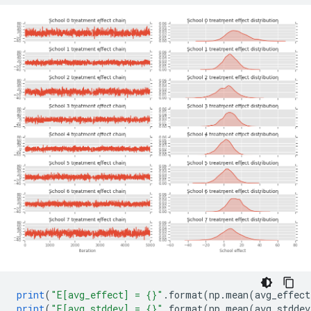
print
(
"E[avg_effect] = {}"
.
format
(
np
.
mean
(
avg_effect
print
(
"E[avg_stddev] = {}"
.
format
(
np
.
mean
(
avg_stddev