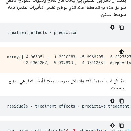
يمكننا أن ننظر إلى المتبقي بين بيانات آثار العلاج وتنبؤات النموذج الخلفي.
تتوافق هذه مع المخطط أعلاه الذي يوضح تقلص التأثيرات المقدرة تجاه
متوسط ​​السكان.
treatment_effects 
-
 prediction
array([14.905351 ,  1.2838383, -5.6966295,  0.8327627
نظرًا لأن لدينا توزيعًا للتنبؤات لكل مدرسة ، يمكننا أيضًا النظر في توزيع
المخلفات.
residuals 
=
 treatment_effects 
-
 predictive_treatment
fig
,
 axes 
=
 plt
.
subplots
(
4
,
2
,
 sharex
=
True
,
 sharey
=
T