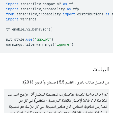
import
 tensorflow
.
compat
.
v2 
as
 tf
import
 tensorflow_probability 
as
 tfp
from
 tensorflow_probability 
import
 distributions 
as
 
import
 warnings
tf
.
enable_v2_behavior
()
plt
.
style
.
use
(
"ggplot"
)
warnings
.
filterwarnings
(
'ignore'
)
البيانات
من تحليل بيانات بايزي ، القسم 5.5 (جيلمان وآخرون 2013):
تم إجراء دراسة لخدمة الاختبارات التعليمية لتحليل آثار برامج التدريب
الخاصة لـ SAT-V (اختبار الكفاءة الدراسية - اللفظي) في كل من
المدارس الثانوية الثماني. كان متغير النتيجة في كل دراسة هو النتيجة
في إدارة خاصة لـ SAT-V ، وهو اختبار معياري متعدد الخيارات تديره