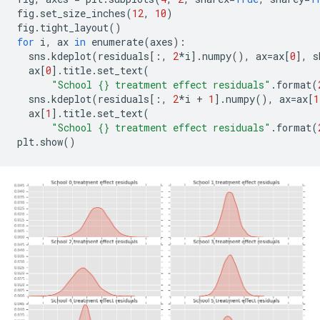
fig
.
set_size_inches
(
12
,
10
)
fig
.
tight_layout
()
for
 i
,
 ax 
in
 enumerate
(
axes
):
  sns
.
kdeplot
(
residuals
[:,
2
*
i
].
numpy
(),
 ax
=
ax
[
0
],
 s
  ax
[
0
].
title
.
set_text
(
"School {} treatment effect residuals"
.
format
(
  sns
.
kdeplot
(
residuals
[:,
2
*
i 
+
1
].
numpy
(),
 ax
=
ax
[
1
  ax
[
1
].
title
.
set_text
(
"School {} treatment effect residuals"
.
format
(
plt
.
show
()