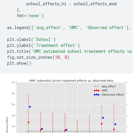
        school_effects_hi 
-
 school_effects_med
],
    fmt
=
'none'
)
ax
.
legend
((
'avg_effect'
,
'HMC'
,
'Observed effect'
),
plt
.
xlabel
(
'School'
)
plt
.
ylabel
(
'Treatment effect'
)
plt
.
title
(
'HMC estimated school treatment effects vs
fig
.
set_size_inches
(
10
,
8
)
plt
.
show
()