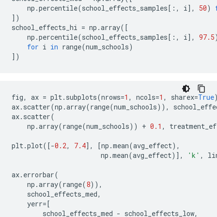
    np
.
percentile
(
school_effects_samples
[:,
 i
],
50
)
])
school_effects_hi 
=
 np
.
array
([
    np
.
percentile
(
school_effects_samples
[:,
 i
],
97.5
for
 i 
in
 range
(
num_schools
)
])
fig
,
 ax 
=
 plt
.
subplots
(
nrows
=
1
,
 ncols
=
1
,
 sharex
=
True
ax
.
scatter
(
np
.
array
(
range
(
num_schools
)),
 school_effe
ax
.
scatter
(
    np
.
array
(
range
(
num_schools
))
+
0.1
,
 treatment_ef
plt
.
plot
([-
0.2
,
7.4
],
[
np
.
mean
(
avg_effect
),
                       np
.
mean
(
avg_effect
)],
'k'
,
 li
ax
.
errorbar
(
    np
.
array
(
range
(
8
)),
    school_effects_med
,
    yerr
=[
        school_effects_med 
-
 school_effects_low
,