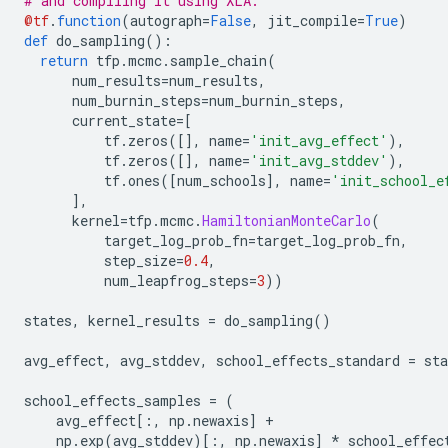
# and compiling it using XLA.
@tf
.
function
(
autograph
=
False
,
 jit_compile
=
True
)
def
 do_sampling
():
return
 tfp
.
mcmc
.
sample_chain
(
      num_results
=
num_results
,
      num_burnin_steps
=
num_burnin_steps
,
      current_state
=[
          tf
.
zeros
([],
 name
=
'init_avg_effect'
),
          tf
.
zeros
([],
 name
=
'init_avg_stddev'
),
          tf
.
ones
([
num_schools
],
 name
=
'init_school_e
],
      kernel
=
tfp
.
mcmc
.
HamiltonianMonteCarlo
(
          target_log_prob_fn
=
target_log_prob_fn
,
          step_size
=
0.4
,
          num_leapfrog_steps
=
3
))
states
,
 kernel_results 
=
 do_sampling
()
avg_effect
,
 avg_stddev
,
 school_effects_standard 
=
 sta
school_effects_samples 
=
(
    avg_effect
[:,
 np
.
newaxis
]
+
    np
.
exp
(
avg_stddev
)[:,
 np
.
newaxis
]
*
 school_effec