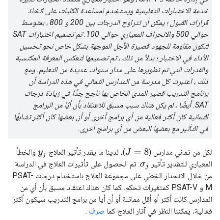
خدمة الاختبارات التعليمية ويستخدم لمساعدة الكليات على اتخاذ
قرارات القبول ؛ يمكن أن تتراوح الدرجات بين 200 و 800 ، بمتوسط ​​
حوالي 500 والانحراف المعياري حوالي 100. تم تصميم اختبارات SAT
لتكون مقاومة للجهود قصيرة الأجل الموجهة بشكل خاص نحو تحسين
الأداء في الاختبار ؛ بدلاً من ذلك ، تم تصميمها لتعكس المعرفة المكتسبة
والقدرات التي تم تطويرها على مدار سنوات عديدة من التعليم. ومع
ذلك ، اعتبرت كل مدرسة من المدارس الثماني في هذه الدراسة أن
برنامج التدريب قصير المدى الخاص بها ناجح جدًا في زيادة درجات
SAT. أيضًا ، لم يكن هناك سبب مسبق للاعتقاد بأن أيًا من البرامج
الثمانية كان أكثر فعالية من أي برامج أخرى أو أن بعضها كان أكثر تشابهًا
في التأثير مع بعضها البعض من أي برامج أخرى.
لكل من ثماني مدارس (
)، لدينا ما يقدر تأثير العلاج
والخطأ
J
=
8
y
j
المعياري للتقدير تأثير
. تم الحصول على تأثيرات العلاج في الدراسة
σ
j
من خلال الانحدار الخطي على مجموعة العلاج باستخدام درجات PSAT-
M و PSAT-V كمتغيرات تحكم. كما كان هناك اعتقاد مسبق بأن أي من
المدارس كانت أكثر أو أقل مماثلة أو أن أيا من برامج التدريب سيكون أكثر
فعالية، يمكننا النظر في آثار العلاج كما
صرف
.