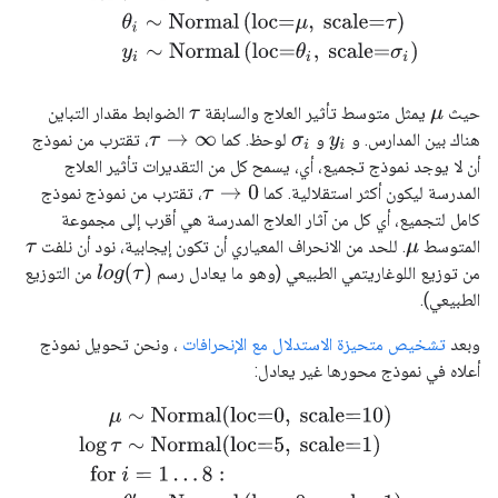
حيث
يمثل متوسط تأثير العلاج والسابقة
الضوابط مقدار التباين
τ
μ
هناك بين المدارس. و
و
لوحظ. كما
، تقترب من نموذج
τ
→
∞
σ
i
y
i
أن لا يوجد نموذج تجميع، أي، يسمح كل من التقديرات تأثير العلاج
المدرسة ليكون أكثر استقلالية. كما
، تقترب من نموذج نموذج
τ
→
0
كامل لتجميع، أي كل من آثار العلاج المدرسة هي أقرب إلى مجموعة
المتوسط
. للحد من الانحراف المعياري أن تكون إيجابية، نود أن نلفت
τ
μ
l
o
g
(
τ
)
من توزيع اللوغاريتمي الطبيعي (وهو ما يعادل رسم
من التوزيع
الطبيعي).
وبعد
تشخيص متحيزة الاستدلال مع الإنحرافات
، ونحن تحويل نموذج
أعلاه في نموذج محورها غير يعادل:
μ
∼
Normal
(
loc
=
0
,
scale
=
10
)
log
τ
∼
Normal
(
loc
=
5
,
scale