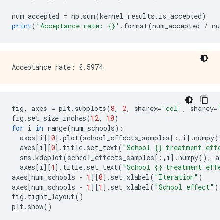
num_accepted 
=
 np
.
sum
(
kernel_results
.
is_accepted
)
print
(
'Acceptance rate: {}'
.
format
(
num_accepted 
/
 nu
fig
,
 axes 
=
 plt
.
subplots
(
8
,
2
,
 sharex
=
'col'
,
 sharey
=
fig
.
set_size_inches
(
12
,
10
)
for
 i 
in
 range
(
num_schools
):
  axes
[
i
][
0
].
plot
(
school_effects_samples
[:,
i
].
numpy
(
  axes
[
i
][
0
].
title
.
set_text
(
"School {} treatment eff
  sns
.
kdeplot
(
school_effects_samples
[:,
i
].
numpy
(),
 a
  axes
[
i
][
1
].
title
.
set_text
(
"School {} treatment eff
axes
[
num_schools 
-
1
][
0
].
set_xlabel
(
"Iteration"
)
axes
[
num_schools 
-
1
][
1
].
set_xlabel
(
"School effect"
)
fig
.
tight_layout
()
plt
.
show
()