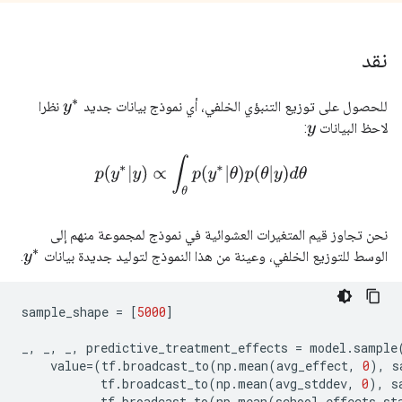
نقد
للحصول على توزيع التنبؤي الخلفي، أي نموذج بيانات جديد
نظرا
y
∗
لاحظ البيانات
:
y
p
(
y
∗
|
y
)
∝
∫
θ
p
(
y
∗
|
θ
)
p
(
θ
|
y
)
d
θ
نحن تجاوز قيم المتغيرات العشوائية في نموذج لمجموعة منهم إلى
الوسط للتوزيع الخلفي، وعينة من هذا النموذج لتوليد جديدة بيانات
.
y
∗
sample_shape 
=
[
5000
]
_
,
 _
,
 _
,
 predictive_treatment_effects 
=
 model
.
sample
    value
=(
tf
.
broadcast_to
(
np
.
mean
(
avg_effect
,
0
),
 s
           tf
.
broadcast_to
(
np
.
mean
(
avg_stddev
,
0
),
 s
           tf
.
broadcast_to
(
np
.
mean
(
school_effects_st