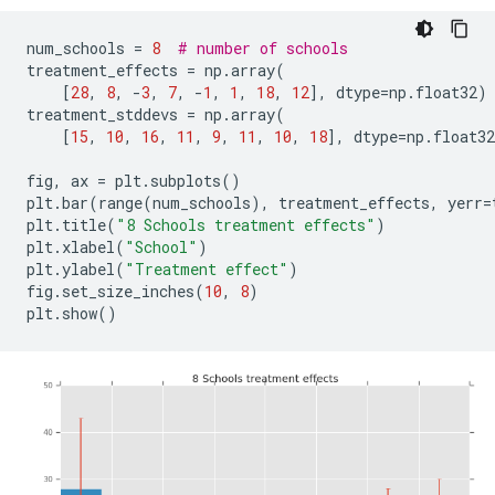
num_schools 
=
8
# number of schools
treatment_effects 
=
 np
.
array
(
[
28
,
8
,
-
3
,
7
,
-
1
,
1
,
18
,
12
],
 dtype
=
np
.
float32
)
treatment_stddevs 
=
 np
.
array
(
[
15
,
10
,
16
,
11
,
9
,
11
,
10
,
18
],
 dtype
=
np
.
float32
fig
,
 ax 
=
 plt
.
subplots
()
plt
.
bar
(
range
(
num_schools
),
 treatment_effects
,
 yerr
=
plt
.
title
(
"8 Schools treatment effects"
)
plt
.
xlabel
(
"School"
)
plt
.
ylabel
(
"Treatment effect"
)
fig
.
set_size_inches
(
10
,
8
)
plt
.
show
()