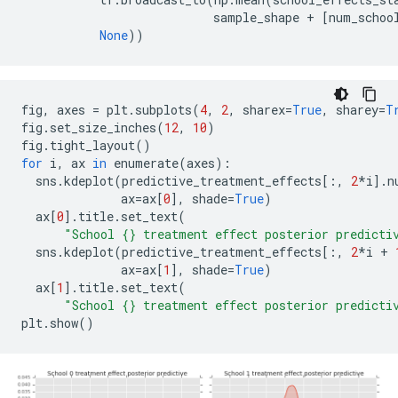
                           sample_shape 
+
[
num_schoo
None
))
fig
,
 axes 
=
 plt
.
subplots
(
4
,
2
,
 sharex
=
True
,
 sharey
=
T
fig
.
set_size_inches
(
12
,
10
)
fig
.
tight_layout
()
for
 i
,
 ax 
in
 enumerate
(
axes
):
  sns
.
kdeplot
(
predictive_treatment_effects
[:,
2
*
i
].
n
              ax
=
ax
[
0
],
 shade
=
True
)
  ax
[
0
].
title
.
set_text
(
"School {} treatment effect posterior predicti
  sns
.
kdeplot
(
predictive_treatment_effects
[:,
2
*
i 
+
              ax
=
ax
[
1
],
 shade
=
True
)
  ax
[
1
].
title
.
set_text
(
"School {} treatment effect posterior predicti
plt
.
show
()