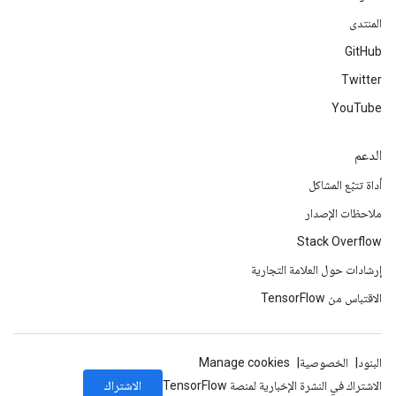
المنتدى
GitHub
Twitter
YouTube
الدعم
أداة تتبّع المشاكل
ملاحظات الإصدار
Stack Overflow
إرشادات حول العلامة التجارية
الاقتباس من TensorFlow
البنود
الخصوصية
Manage cookies
الاشتراك
الاشتراك في النشرة الإخبارية لمنصة TensorFlow