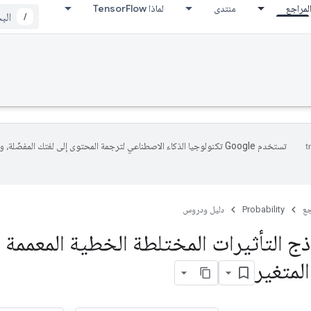
لمراجع
منتدى
لماذا TensorFlow
/
تستخدم Google تكنولوجيا الذكاء الاصطناعي لترجمة المحتوى إلى لغتك المفضّلة، 
جع
Probability
دليل ودروس
ج التأثيرات المختلطة الخطية المعممة 
المتغير