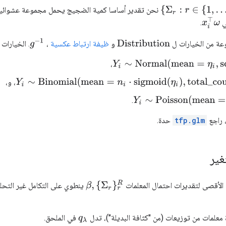
{
Σ
r
:
r
∈
{
1
,
…
,
R
}
}
نحن تقدير أساسا كمية الضجيج يحمل مجموعة عشوائية من 
x
i
⊤
ω
ي
.
g
−
1
عة من الخيارات ل
و
ظيفة ارتباط عكسية
،
. الخيارات 
Distribution
Y
i
∼
Normal
(
mean
=
η
i
,
scale
=
σ
)
،
Y
i
∼
Binomial
(
mean
=
n
i
⋅
sigmoid
(
η
i
)
,
total_count
=
n
i
)
، و،
Y
i
∼
Poisson
(
mean
=
exp
(
η
i
.
، راجع
tfp.glm
حدة.
غير
β
,
{
Σ
r
}
r
R
 الأقصى لتقديرات احتمال المعلمات
ينطوي على التكامل غير التحلي
 معلمات من توزيعات (من "كثافة البديلة")، تدل
في الملحق.
q
λ