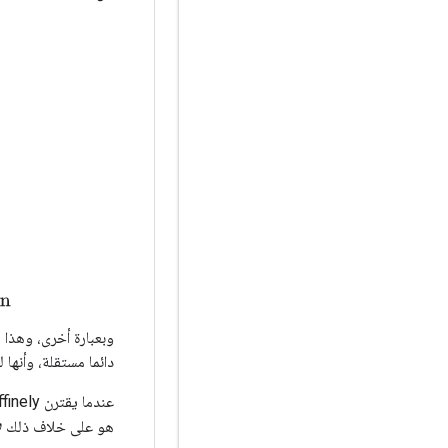
r of training samples
x
i
,
ω
∈
R
D
0
D
0
=
number of fixed-effects
C
r
(
i
)
وبعبارة أخرى، وهذا
دائما مستقلة، وأنها ليست سوى 
عندما يقترن affinely مع ميزات المجموعة العينة من (
ω
هو على خلاف ذلك