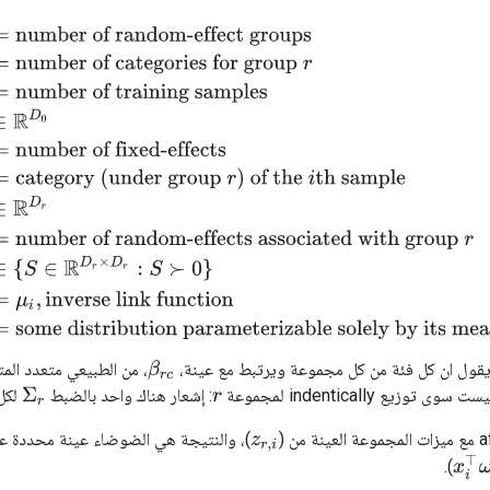
dom-effect groups
|
C
r
|
=
number of categories for group
r
N
=
numbe
 يقول ان كل فئة من كل مجموعة ويرتبط مع عينة،
، من الطبيعي متعدد المت
β
r
c
توزيع indentically لمجموعة
: إشعار هناك واحد بالضبط
لكل
Σ
r
r
)، والنتيجة هي الضوضاء عينة محددة ع
z
r
,
i
x
i
⊤
).