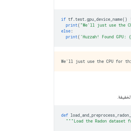
if
 tf
.
test
.
gpu_device_name
()
print
(
"We'll just use the C
else
:
print
(
'Huzzah! Found GPU: 
def
 load_and_preprocess_radon
"""Load the Radon dataset f