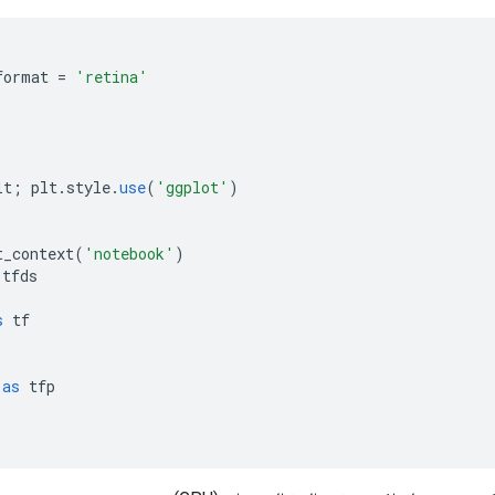
format 
=
'retina'
lt
;
 plt
.
style
.
use
(
'ggplot'
)
t_context
(
'notebook'
)
 tfds
s
 tf
 
as
 tfp