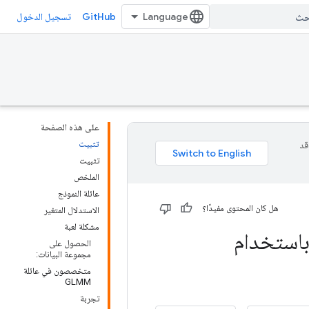
GitHub
تسجيل الدخول
على هذه الصفحة
تثبيت
وقد
تثبيت
الملخص
عائلة النموذج
هل كان المحتوى مفيدًا؟
الاستدلال المتغير
مشكلة لعبة
باستخدام
الحصول على
مجموعة البيانات:
متخصصون في عائلة
GLMM
تجربة