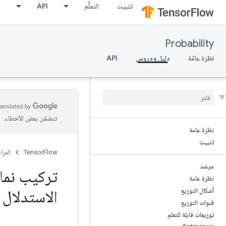
تثبيت
التعلُّم
API
ا
Probability
نظرة عامّة
دليل ودروس
API
تتضمّن بعض الأخطاء.
نظرة عامة
تثبيت
TensorFlow
المرا
مرشد
تركيب نماذ
نظرة عامة
أشكال التوزيع
الاستدلال 
قنوات التوزيع
توزيعات قابلة للتعلم