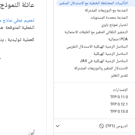
عائلة النموذج
التأثيرات المختلطة الخطية مع الاستدلال المتغير
النمذجة مع التوزيعات المشتركة
النمذجة متعددة المستويات
تعميم خطي نماذج مخ
اختيار نموذج بايزي
الخطية المتوقعة. هذا
التشفير التلقائي المتغير مع الطبقات الاحتمالية
كعملية توليدية ، يتميز ن
PCA احتمالية
السلاسل الزمنية الهيكلية الاستدلال التقريبي
") of group
r
β
r
c
∼
MultivariateNormal
(
loc
=
0
D
r
,
scale
=
Σ
r
1
/
2
)
for
i
=
1
السلاسل الزمنية الهيكلية
السلاسل الزمنية الهيكلية في JAX
الاستدلال المتغير والتوزيعات المشتركة
تقدير التغاير
الإصدارات
TFP 0
.
11
.
0
TFP 0
.
12
.
1
TFP 0
.
13
.
0
الدروس (TF1)
أين: