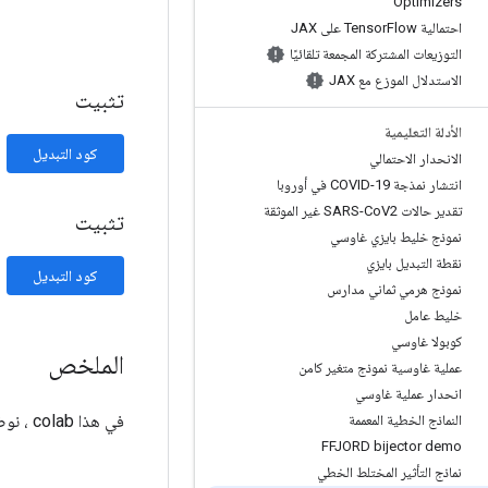
Optimizers
احتمالية Tensor
Flow على JAX
التوزيعات المشتركة المجمعة تلقائيًا
الاستدلال الموزع مع JAX
تثبيت
الأدلة التعليمية
كود التبديل
الانحدار الاحتمالي
انتشار نمذجة COVID-19 في أوروبا
تقدير حالات SARS-Co
V2 غير الموثقة
تثبيت
نموذج خليط بايزي غاوسي
نقطة التبديل بايزي
كود التبديل
نموذج هرمي ثماني مدارس
خليط عامل
كوبولا غاوسي
الملخص
عملية غاوسية نموذج متغير كامن
انحدار عملية غاوسي
في هذا colab ، نوضح كيفية ملاءمة نموذج التأثيرات المختلطة الخطي المعمم باستخدام الاستدلال المتغير في احتمالية TensorFlow.
النماذج الخطية المعممة
FFJORD bijector demo
نماذج التأثير المختلط الخطي