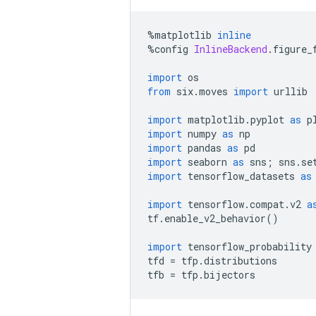
%
matplotlib 
inline
%
config 
InlineBackend
.
figure_
import
 os
from
 six
.
moves 
import
 urllib
import
 matplotlib
.
pyplot 
as
 p
import
 numpy 
as
 np
import
 pandas 
as
 pd
import
 seaborn 
as
 sns
;
 sns
.
se
import
 tensorflow_datasets 
as
import
 tensorflow
.
compat
.
v2 
a
tf
.
enable_v2_behavior
()
import
 tensorflow_probability
tfd 
=
 tfp
.
distributions
tfb 
=
 tfp
.
bijectors