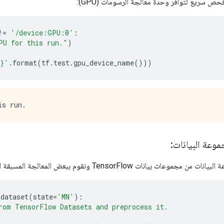
حص سريع لتوافر وحدة معالجة الرسومات (GPU):
!=
'/device:GPU:0'
:
PU for this run."
)
{}'
.
format
(
tf
.
test
.
gpu_device_name
()))
وعة البيانات:
ات بيانات TensorFlow ونقوم ببعض المعالجة المسبقة الخفيفة.
_dataset
(
state
=
'MN'
):
rom TensorFlow Datasets and preprocess it.