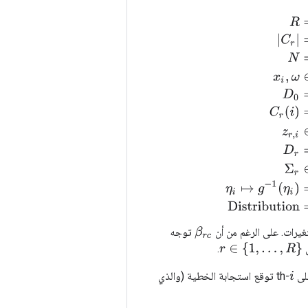
R
=
number of ran
غيرات. على الرغم من أن
توجه
β
r
c
r
∈
{
1
,
…
,
R
}
.
لى
-th توقع استجابة الخطية (والذي
i