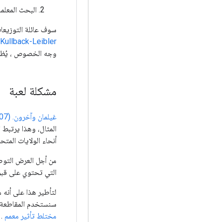
البحث المعلم
سوف عائلة التوزيعات يكون Gaussians مستقلة عن الأبعاد المناسبة، و"بالقرب من كثافة 
Kullback-Leibler
وجه الخصوص ، يُظهر أن تقليل تباعد KL يعاد
مشكلة لعبة
غيلمان وآخرون. (2007) "مجموعة البيانات الرادون"
المثال، وهذا يرتبط ا
أنحاء الولايات المتح
من أجل العرض التوضي
التي تحتوي على قبو. 
سنستخدم المقاطعة أي
مختلط تأثير معمم
.