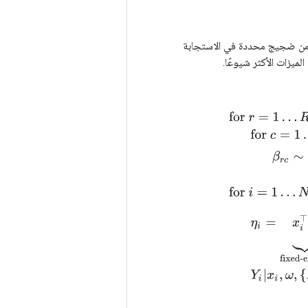
ينة من ضجيج محددة في الاستجابة
لميزات الأكثر شيوعًا.
for
r
=
1
…
R
:
# for 