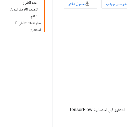
حدد الطراز
در على جيثب
تحميل دفتر
تحديد اللاحق البديل
نتائج
مقارنة lme4 في R
استنتاج