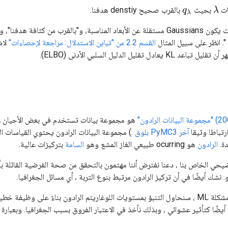
ات
بحيث
بالقرب صحيح denstiy هدفنا.
λ
q
λ
هدفنا"، ونحن سوف يعني "التقليل من
". انظر على سبيل المثال
القسم 2.2 من "تباين الاستدلال: مراجعة لإحصاءات"
لاش
ل تقليل الدليل السلبي الأدنى (ELBO).
هو مجموعة بيانات تستخدم في بعض الأحيان لإثب
رتباطا وثيقا
آخر PyMC3 بلوق
.) مجموعة البيانات الرادون يحتوي القياسات ال
دة.
الرادون
هو ocurring طبيعي الغاز المشع وهو
السامة
بتركيزات عالية.
حي الخاص بنا ، دعنا نفترض أننا مهتمون بالتحقق من صحة الفرضية القائلة بأ
نشك أيضًا في أن تركيز الرادون مرتبط بنوع التربة ، أي مسائل الجغرافيا.
لتأطير هذا على أنه مشكلة ML ، سنحاول التنبؤ بمستويات اللوغاريتم الرادون بناءً على و
ضًا كتأثير عشوائي ، وبذلك نأخذ في الاعتبار الفروق بسبب الجغرافيا. وبعبا