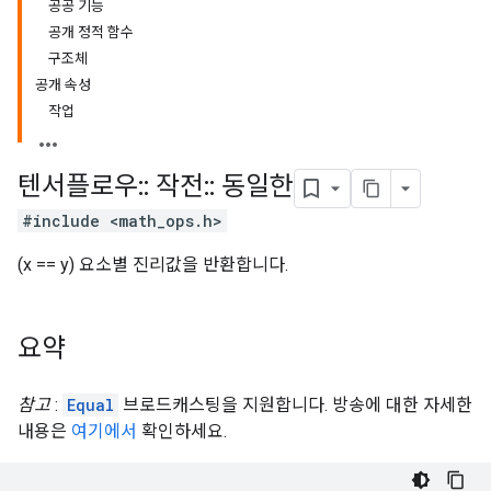
공공 기능
공개 정적 함수
구조체
공개 속성
작업
텐서플로우
::
작전
::
동일한
#include <math_ops.h>
(x == y) 요소별 진리값을 반환합니다.
요약
참고
:
Equal
브로드캐스팅을 지원합니다. 방송에 대한 자세한
내용은
여기에서
확인하세요.