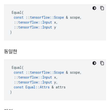
Equal
(
const
::
tensorflow
::
Scope
&
scope
,
::
tensorflow
::
Input
x
,
::
tensorflow
::
Input
y
)
동일한
Equal
(
const
::
tensorflow
::
Scope
&
scope
,
::
tensorflow
::
Input
x
,
::
tensorflow
::
Input
y
,
const
Equal
::
Attrs
&
attrs
)