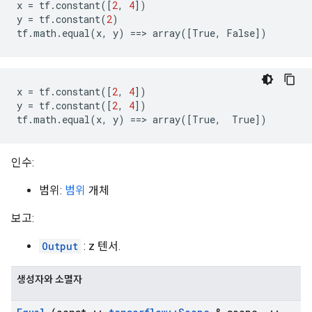
x
=
tf
.
constant
([
2
,
4
])
y
=
tf
.
constant
(
2
)
tf
.
math
.
equal
(
x
,
y
)
==>
array
([
True
,
False
])
x
=
tf
.
constant
([
2
,
4
])
y
=
tf
.
constant
([
2
,
4
])
tf
.
math
.
equal
(
x
,
y
)
==>
array
([
True
,
True
])
인수:
범위:
범위
개체
보고:
Output
: z 텐서.
생성자와 소멸자