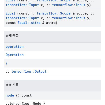
Equal
(const
::
tensorflow
::
Scope
& scope
,
::
tensorflow
::
Input
x
,
::
tensorflow
::
Input
y)
Equal
(const
::
tensorflow
::
Scope
& scope
,
::
tensorflow
::
Input
x
,
::
tensorflow
::
Input
y
,
const
Equal
::
Attrs
& attrs)
공개 속성
operation
Operation
z
::
tensorflow::Output
공공 기능
node
() const
::tensorflow::Node *