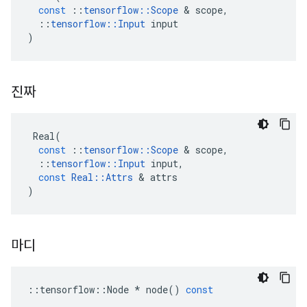
const
::
tensorflow
::
Scope
&
scope
,
::
tensorflow
::
Input
input
)
진짜
Real
(
const
::
tensorflow
::
Scope
&
scope
,
::
tensorflow
::
Input
input
,
const
Real
::
Attrs
&
attrs
)
마디
::
tensorflow
::
Node
*
node
()
const