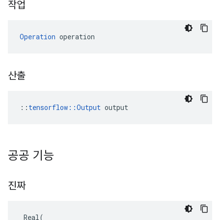
작업
Operation
 operation
산출
::
tensorflow::Output
 output
공공 기능
진짜
Real
(