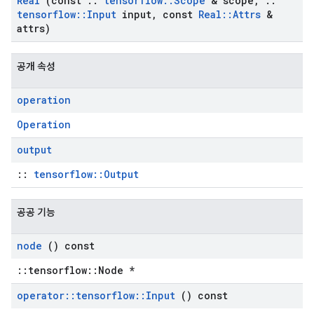
Real
(const
::
tensorflow
::
Scope
& scope
,
::
tensorflow
::
Input
input
,
const
Real
::
Attrs
&
attrs)
공개 속성
operation
Operation
output
::
tensorflow::Output
공공 기능
node
() const
::tensorflow::Node *
operator
::
tensorflow
::
Input
() const