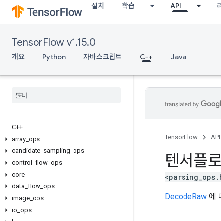
설치
학습
API
TensorFlow v1.15.0
개요
Python
자바스크립트
C++
Java
C++
TensorFlow
API
array
_
ops
candidate
_
sampling
_
ops
텐서플
control
_
flow
_
ops
core
<parsing_ops.
data
_
flow
_
ops
DecodeRaw
에 
image
_
ops
io
_
ops