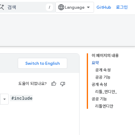
/
GitHub
로그인
이 페이지의 내용
요약
공개 속성
공공 기능
도움이 되었나요?
공개 속성
리틀_엔디안_
#include
공공 기능
리틀엔디안