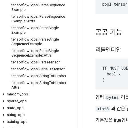
bool tensor
tensorflow
::
ops
::
Parse
Sequence
Example
tensorflow
::
ops
::
Parse
Sequence
Example
::
Attrs
tensorflow
::
ops
::
Parse
Single
공공 기능
Example
tensorflow
::
ops
::
Parse
Single
Sequence
Example
리틀엔디안
tensorflow
::
ops
::
Parse
Single
Sequence
Example
::
Attrs
tensorflow
::
ops
::
Parse
Tensor
TF_MUST_US
tensorflow
::
ops
::
Serialize
Tensor
  bool x

tensorflow
::
ops
::
String
To
Number
)
tensorflow
::
ops
::
String
To
Number
::
Attrs
random
_
ops
입력
bytes
리틀
sparse
_
ops
state
_
ops
uint8
과 같은
string
_
ops
기본값은 true입
training
_
ops