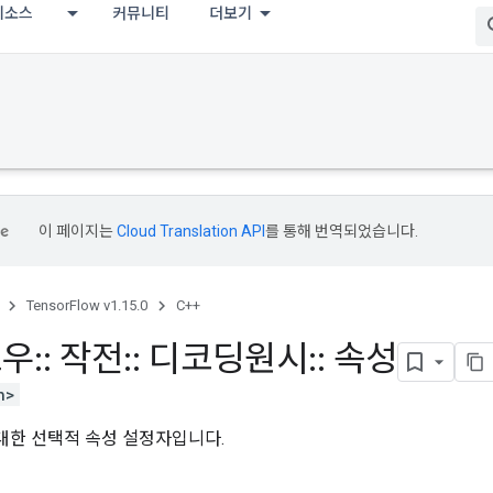
리소스
커뮤니티
더보기
이 페이지는
Cloud Translation API
를 통해 번역되었습니다.
TensorFlow v1.15.0
C++
로우
::
작전
::
디코딩원시
::
속성
h>
대한 선택적 속성 설정자입니다.