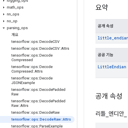
logging
_
ops
요약
math
_
ops
nn
_
ops
no
_
op
공개 속성
parsing
_
ops
개요
little
_
endia
tensorflow
::
ops
::
Decode
CSV
tensorflow
::
ops
::
Decode
CSV
::
Attrs
공공 기능
tensorflow
::
ops
::
Decode
Compressed
Little
Endian
tensorflow
::
ops
::
Decode
Compressed
::
Attrs
tensorflow
::
ops
::
Decode
JSONExample
tensorflow
::
ops
::
Decode
Padded
공개 속성
Raw
tensorflow
::
ops
::
Decode
Padded
Raw
::
Attrs
리틀
_
엔디안
_
tensorflow
::
ops
::
Decode
Raw
tensorflow
::
ops
::
Decode
Raw
::
Attrs
tensorflow
::
ops
::
Parse
Example