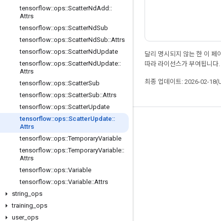
tensorflow
::
ops
::
Scatter
Nd
Add
::
Attrs
tensorflow
::
ops
::
Scatter
Nd
Sub
tensorflow
::
ops
::
Scatter
Nd
Sub
::
Attrs
tensorflow
::
ops
::
Scatter
Nd
Update
달리 명시되지 않는 한 이 
tensorflow
::
ops
::
Scatter
Nd
Update
::
따라 라이선스가 부여됩니다.
Attrs
최종 업데이트: 2026-02-18(
tensorflow
::
ops
::
Scatter
Sub
tensorflow
::
ops
::
Scatter
Sub
::
Attrs
tensorflow
::
ops
::
Scatter
Update
tensorflow
::
ops
::
Scatter
Update
::
최신 소식 확인하기
Attrs
tensorflow
::
ops
::
Temporary
Variable
블로그
tensorflow
::
ops
::
Temporary
Variable
::
포럼
Attrs
tensorflow
::
ops
::
Variable
GitHub
tensorflow
::
ops
::
Variable
::
Attrs
Twitter
string
_
ops
YouTube
training
_
ops
user
_
ops