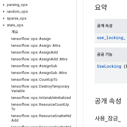
parsing
_
ops
요약
random
_
ops
sparse
_
ops
state
_
ops
공개 속성
개요
use
_
locking
_
tensorflow
::
ops
::
Assign
tensorflow
::
ops
::
Assign
::
Attrs
tensorflow
::
ops
::
Assign
Add
공공 기능
tensorflow
::
ops
::
Assign
Add
::
Attrs
Use
Locking
(b
tensorflow
::
ops
::
Assign
Sub
tensorflow
::
ops
::
Assign
Sub
::
Attrs
tensorflow
::
ops
::
Count
Up
To
tensorflow
::
ops
::
Destroy
Temporary
Variable
tensorflow
::
ops
::
Is
Variable
Initialized
공개 속성
tensorflow
::
ops
::
Resource
Count
Up
To
tensorflow
::
ops
::
Resource
Scatter
Nd
사용
_
잠금
_
Add