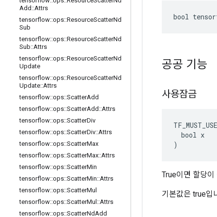
tensorflow
::
ops
::
Resource
Scatter
Nd
Add
::
Attrs
bool tensor
tensorflow
::
ops
::
Resource
Scatter
Nd
Sub
tensorflow
::
ops
::
Resource
Scatter
Nd
Sub
::
Attrs
tensorflow
::
ops
::
Resource
Scatter
Nd
공공 기능
Update
tensorflow
::
ops
::
Resource
Scatter
Nd
Update
::
Attrs
사용잠금
tensorflow
::
ops
::
Scatter
Add
tensorflow
::
ops
::
Scatter
Add
::
Attrs
tensorflow
::
ops
::
Scatter
Div
TF_MUST_US
tensorflow
::
ops
::
Scatter
Div
::
Attrs
  bool x

)
tensorflow
::
ops
::
Scatter
Max
tensorflow
::
ops
::
Scatter
Max
::
Attrs
tensorflow
::
ops
::
Scatter
Min
True이면 할당
tensorflow
::
ops
::
Scatter
Min
::
Attrs
tensorflow
::
ops
::
Scatter
Mul
기본값은 true입
tensorflow
::
ops
::
Scatter
Mul
::
Attrs
tensorflow
::
ops
::
Scatter
Nd
Add