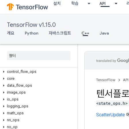
설치
학습
API
TensorFlow v1.15.0
개요
Python
자바스크립트
C++
Java
C++
array
_
ops
candidate
_
sampling
_
ops
control
_
flow
_
ops
core
TensorFlow
API
data
_
flow
_
ops
텐서플
image
_
ops
io
_
ops
<state_ops.h>
logging
_
ops
math
_
ops
ScatterUpdate
에
nn
_
ops
no
_
op