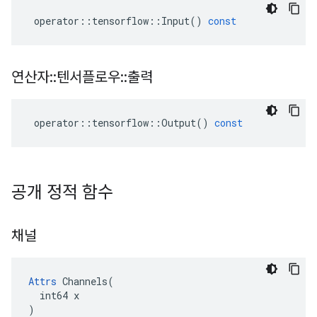
operator
::
tensorflow
::
Input
()
const
연산자
::
텐서플로우
::
출력
operator
::
tensorflow
::
Output
()
const
공개 정적 함수
채널
Attrs
 Channels(

  int64 x

)