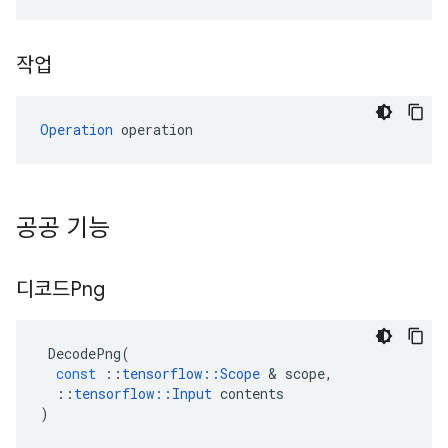
작업
Operation
 operation
공공 기능
디코드Png
DecodePng
(
const
::
tensorflow
::
Scope
&
scope
,
::
tensorflow
::
Input
contents
)