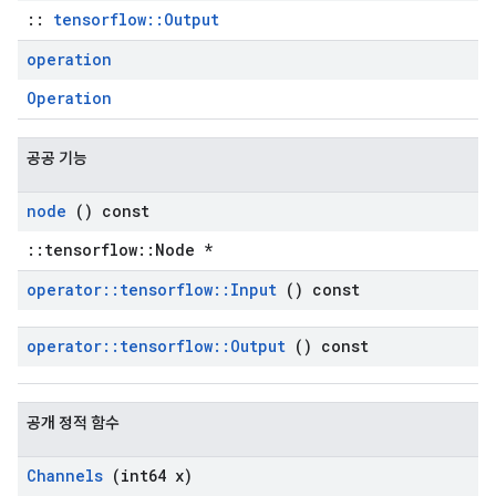
::
tensorflow::Output
operation
Operation
공공 기능
node
() const
::tensorflow::Node *
operator
::
tensorflow
::
Input
() const
operator
::
tensorflow
::
Output
() const
공개 정적 함수
Channels
(int64 x)