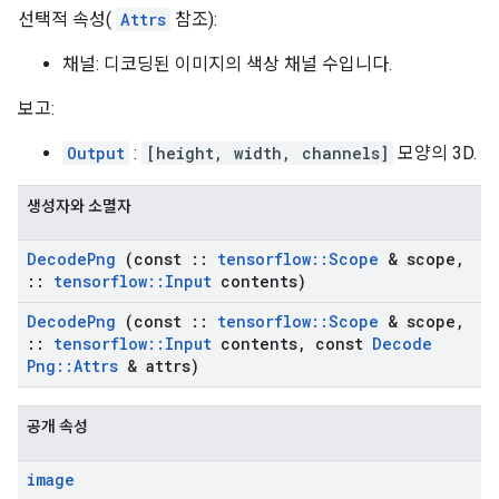
선택적 속성(
Attrs
참조):
채널: 디코딩된 이미지의 색상 채널 수입니다.
보고:
Output
:
[height, width, channels]
모양의 3D.
생성자와 소멸자
Decode
Png
(const
::
tensorflow
::
Scope
& scope
,
::
tensorflow
::
Input
contents)
Decode
Png
(const
::
tensorflow
::
Scope
& scope
,
::
tensorflow
::
Input
contents
,
const
Decode
Png
::
Attrs
& attrs)
공개 속성
image