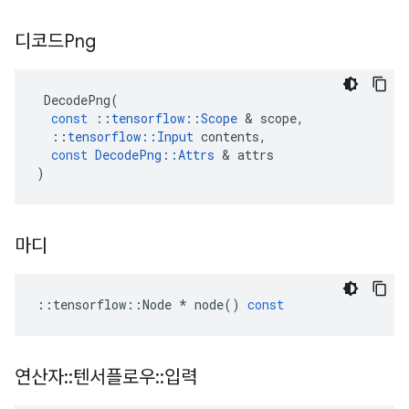
디코드Png
DecodePng
(
const
::
tensorflow
::
Scope
&
scope
,
::
tensorflow
::
Input
contents
,
const
DecodePng
::
Attrs
&
attrs
)
마디
::
tensorflow
::
Node
*
node
()
const
연산자
::
텐서플로우
::
입력