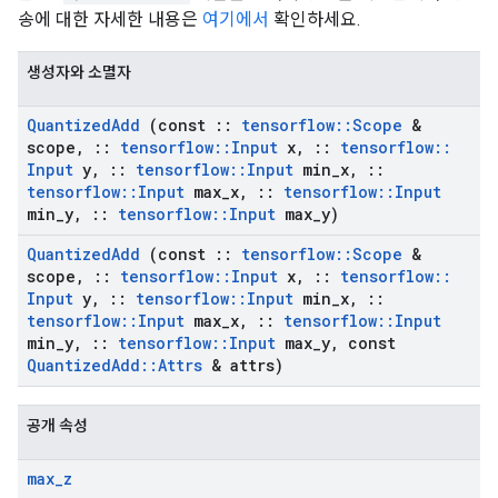
송에 대한 자세한 내용은
여기에서
확인하세요.
생성자와 소멸자
Quantized
Add
(const
::
tensorflow
::
Scope
&
scope
,
::
tensorflow
::
Input
x
,
::
tensorflow
::
Input
y
,
::
tensorflow
::
Input
min
_
x
,
::
tensorflow
::
Input
max
_
x
,
::
tensorflow
::
Input
min
_
y
,
::
tensorflow
::
Input
max
_
y)
Quantized
Add
(const
::
tensorflow
::
Scope
&
scope
,
::
tensorflow
::
Input
x
,
::
tensorflow
::
Input
y
,
::
tensorflow
::
Input
min
_
x
,
::
tensorflow
::
Input
max
_
x
,
::
tensorflow
::
Input
min
_
y
,
::
tensorflow
::
Input
max
_
y
,
const
Quantized
Add
::
Attrs
& attrs)
공개 속성
max
_
z