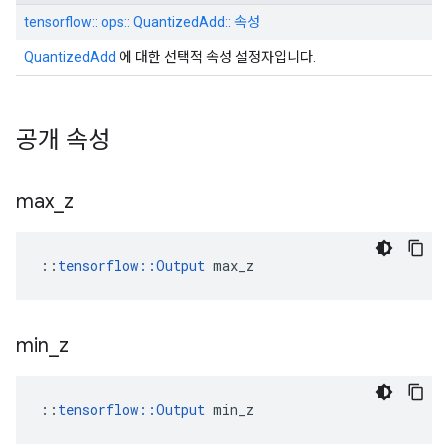
tensorflow:: ops:: QuantizedAdd:: 속성
QuantizedAdd
에 대한 선택적 속성 설정자입니다.
공개 속성
max
_
z
::
tensorflow::Output
 max_z
min
_
z
::
tensorflow::Output
 min_z