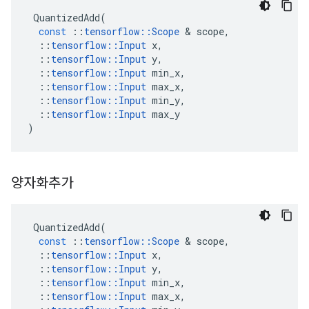
QuantizedAdd
(
const
::
tensorflow
::
Scope
&
scope
,
::
tensorflow
::
Input
x
,
::
tensorflow
::
Input
y
,
::
tensorflow
::
Input
min_x
,
::
tensorflow
::
Input
max_x
,
::
tensorflow
::
Input
min_y
,
::
tensorflow
::
Input
max_y
)
양자화추가
QuantizedAdd
(
const
::
tensorflow
::
Scope
&
scope
,
::
tensorflow
::
Input
x
,
::
tensorflow
::
Input
y
,
::
tensorflow
::
Input
min_x
,
::
tensorflow
::
Input
max_x
,