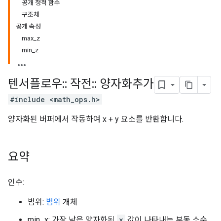
공개 정적 함수
구조체
공개 속성
max_z
min_z
텐서플로우
::
작전
::
양자화추가
#include <math_ops.h>
양자화된 버퍼에서 작동하여 x + y 요소를 반환합니다.
요약
인수:
범위:
범위
개체
min_x: 가장 낮은 양자화된
x
값이 나타내는 부동 소수