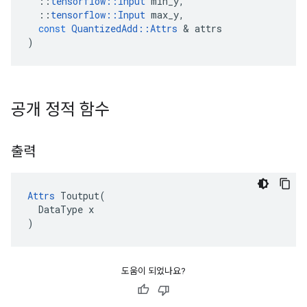
::
tensorflow
::
Input
min_y
,
::
tensorflow
::
Input
max_y
,
const
QuantizedAdd
::
Attrs
&
attrs
)
공개 정적 함수
출력
Attrs
 Toutput(

  DataType x

)
도움이 되었나요?