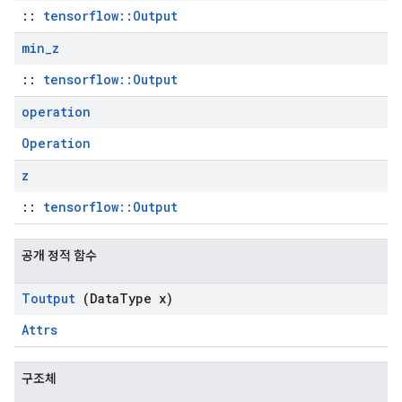
::
tensorflow::Output
min
_
z
::
tensorflow::Output
operation
Operation
z
::
tensorflow::Output
공개 정적 함수
Toutput
(Data
Type x)
Attrs
구조체