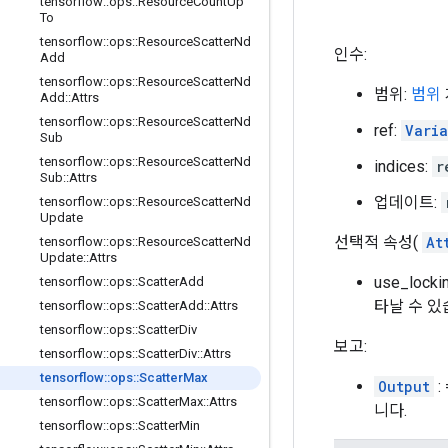
tensorflow
::
ops
::
Resource
Count
Up
To
tensorflow
::
ops
::
Resource
Scatter
Nd
인수:
Add
tensorflow
::
ops
::
Resource
Scatter
Nd
범위:
범위
Add
::
Attrs
tensorflow
::
ops
::
Resource
Scatter
Nd
ref:
Vari
Sub
tensorflow
::
ops
::
Resource
Scatter
Nd
indices:
r
Sub
::
Attrs
업데이트:
tensorflow
::
ops
::
Resource
Scatter
Nd
Update
선택적 속성(
At
tensorflow
::
ops
::
Resource
Scatter
Nd
Update
::
Attrs
use_lo
tensorflow
::
ops
::
Scatter
Add
타날 수 있
tensorflow
::
ops
::
Scatter
Add
::
Attrs
tensorflow
::
ops
::
Scatter
Div
보고:
tensorflow
::
ops
::
Scatter
Div
::
Attrs
tensorflow
::
ops
::
Scatter
Max
Output
:
tensorflow
::
ops
::
Scatter
Max
::
Attrs
니다.
tensorflow
::
ops
::
Scatter
Min