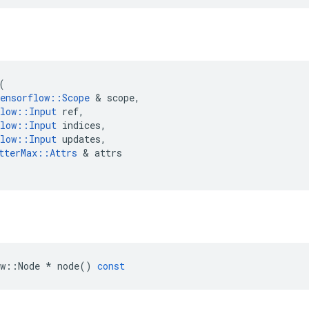
(
ensorflow
::
Scope
&
scope
,
low
::
Input
ref
,
low
::
Input
indices
,
low
::
Input
updates
,
tterMax
::
Attrs
&
attrs
w
::
Node
*
node
()
const