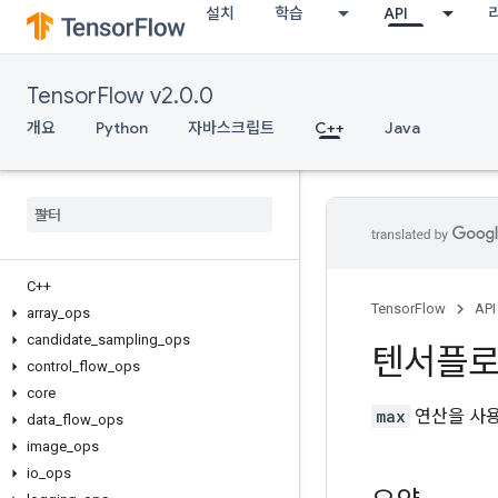
설치
학습
API
TensorFlow v2.0.0
개요
Python
자바스크립트
C++
Java
C++
TensorFlow
API
array
_
ops
candidate
_
sampling
_
ops
텐서플
control
_
flow
_
ops
core
max
연산을 사용
data
_
flow
_
ops
image
_
ops
io
_
ops