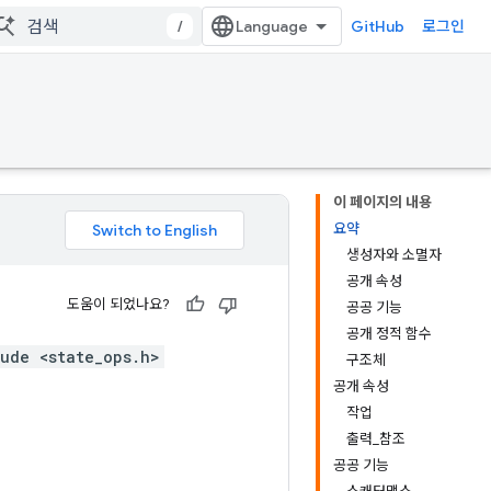
/
GitHub
로그인
이 페이지의 내용
요약
생성자와 소멸자
공개 속성
도움이 되었나요?
공공 기능
공개 정적 함수
ude <state_ops.h>
구조체
공개 속성
작업
출력_참조
공공 기능