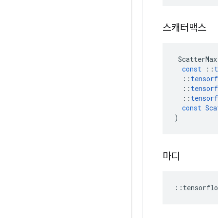
스캐터맥스
ScatterMax
const
::
t
::
tensorf
::
tensorf
::
tensorf
const
Sca
)
마디
::
tensorflo