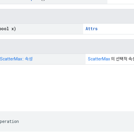
ool x)
Attrs
ScatterMax:: 속성
ScatterMax
의 선택적 속
peration