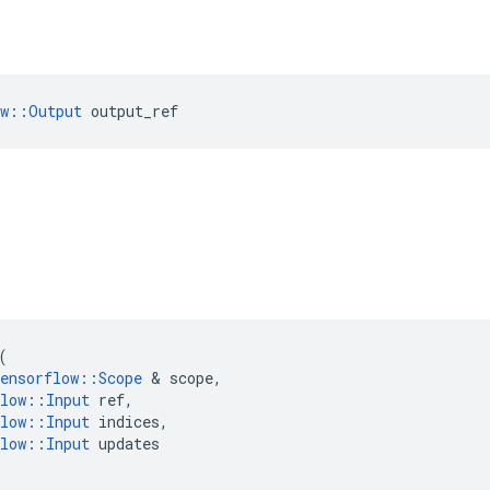
ow::Output
 output_ref
(
ensorflow
::
Scope
&
scope
,
low
::
Input
ref
,
low
::
Input
indices
,
low
::
Input
updates