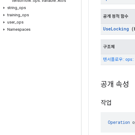
tensorflow
::
ops
::
Variable
::
Attrs
string
_
ops
training
_
ops
공개 정적 함수
user
_
ops
Use
Locking
(b
Namespaces
구조체
텐서플로우:: ops:: 
공개 속성
작업
Operation
 o