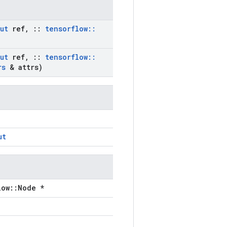
ut
ref
,
::
tensorflow
::
ut
ref
,
::
tensorflow
::
rs
& attrs)
ut
low::Node *