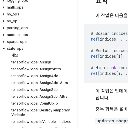
요약
logging
_
ops
math
_
ops
nn
_
ops
이 작업은 다음을
no
_
op
parsing
_
ops
#
Scalar
indices
random
_
ops
ref
[
indices, ...
sparse
_
ops
state
_
ops
#
Vector
indices
개요
ref
[
indices[i
]
,
tensorflow
::
ops
::
Assign
#
High
rank
indi
tensorflow
::
ops
::
Assign
::
Attrs
ref
[
indices[i, .
tensorflow
::
ops
::
Assign
Add
tensorflow
::
ops
::
Assign
Add
::
Attrs
tensorflow
::
ops
::
Assign
Sub
이 작업은 업데이
tensorflow
::
ops
::
Assign
Sub
::
Attrs
집니다.
tensorflow
::
ops
::
Count
Up
To
중복 항목은 올바
tensorflow
::
ops
::
Destroy
Temporary
Variable
updates.shap
tensorflow
::
ops
::
Is
Variable
Initialized