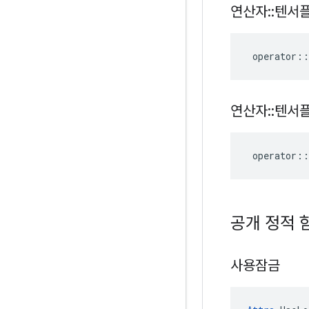
연산자
::
텐서
operator
::
연산자
::
텐서
operator
::
공개 정적 
사용잠금