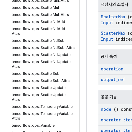
tensorflow
::
ops
::
Scatter
Min
::
Attrs
생성자와 소멸자
tensorflow
::
ops
::
Scatter
Mul
tensorflow
::
ops
::
Scatter
Mul
::
Attrs
Scatter
Max
(c
tensorflow
::
ops
::
Scatter
Nd
Add
Input
indice
tensorflow
::
ops
::
Scatter
Nd
Add
::
Scatter
Max
(c
Attrs
Input
indice
tensorflow
::
ops
::
Scatter
Nd
Sub
tensorflow
::
ops
::
Scatter
Nd
Sub
::
Attrs
tensorflow
::
ops
::
Scatter
Nd
Update
공개 속성
tensorflow
::
ops
::
Scatter
Nd
Update
::
Attrs
operation
tensorflow
::
ops
::
Scatter
Sub
output
_
ref
tensorflow
::
ops
::
Scatter
Sub
::
Attrs
tensorflow
::
ops
::
Scatter
Update
tensorflow
::
ops
::
Scatter
Update
::
공공 기능
Attrs
tensorflow
::
ops
::
Temporary
Variable
node
() cons
tensorflow
::
ops
::
Temporary
Variable
::
Attrs
operator
::
te
tensorflow
::
ops
::
Variable
operator
::
te