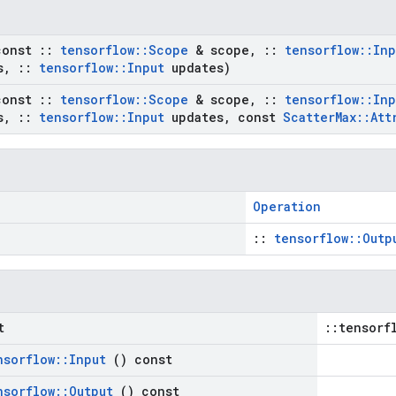
onst
::
tensorflow
::
Scope
& scope
,
::
tensorflow
::
Inp
s
,
::
tensorflow
::
Input
updates)
onst
::
tensorflow
::
Scope
& scope
,
::
tensorflow
::
Inp
s
,
::
tensorflow
::
Input
updates
,
const
Scatter
Max
::
Att
Operation
::
tensorflow::Outp
t
::tensorf
nsorflow
::
Input
() const
nsorflow
::
Output
() const