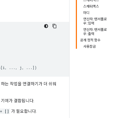
스캐터맥스
스캐터맥스
마디
연산자::텐서플로
우::입력
연산자::텐서플로
우::출력
공개 정적 함수
사용잠금
s
[
i, ..., j, ...
]
)
 하는 작업을 연결하기가 더 쉬워
 기여가 결합됩니다.
= []
가 필요합니다.