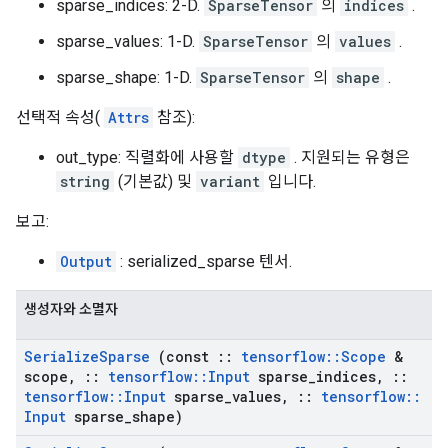
sparse_indices: 2-D.
SparseTensor
의
indices
.
sparse_values: 1-D.
SparseTensor
의
values
.
sparse_shape: 1-D.
SparseTensor
의
shape
.
선택적 속성(
Attrs
참조):
out_type: 직렬화에 사용할
dtype
. 지원되는 유형은
string
(기본값) 및
variant
입니다.
보고:
Output
: serialized_sparse 텐서.
생성자와 소멸자
Serialize
Sparse
(const
::
tensorflow
::
Scope
&
scope
,
::
tensorflow
::
Input
sparse
_
indices
,
::
tensorflow
::
Input
sparse
_
values
,
::
tensorflow
::
Input
sparse
_
shape)