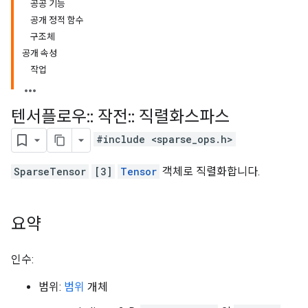
공공 기능
공개 정적 함수
구조체
공개 속성
작업
텐서플로우
::
작전
::
직렬화스파스
#include <sparse_ops.h>
SparseTensor
[3]
Tensor
객체로 직렬화합니다.
요약
인수:
범위:
범위
개체