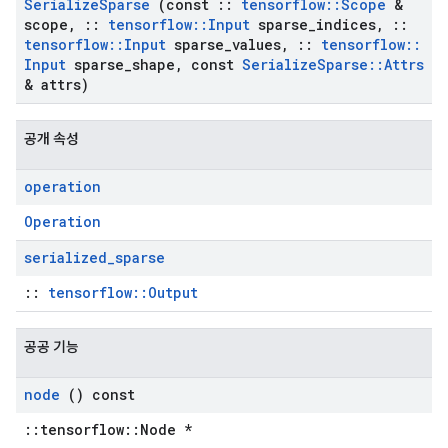
Serialize
Sparse
(const
::
tensorflow
::
Scope
&
scope
,
::
tensorflow
::
Input
sparse
_
indices
,
::
tensorflow
::
Input
sparse
_
values
,
::
tensorflow
::
Input
sparse
_
shape
,
const
Serialize
Sparse
::
Attrs
& attrs)
공개 속성
operation
Operation
serialized
_
sparse
::
tensorflow::Output
공공 기능
node
() const
::tensorflow::Node *