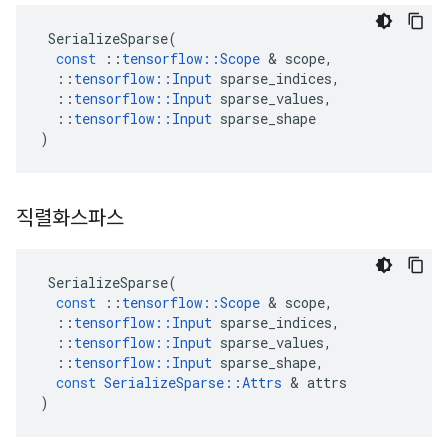
SerializeSparse
(
const
::
tensorflow
::
Scope
&
scope
,
::
tensorflow
::
Input
sparse_indices
,
::
tensorflow
::
Input
sparse_values
,
::
tensorflow
::
Input
sparse_shape
)
직렬화스파스
SerializeSparse
(
const
::
tensorflow
::
Scope
&
scope
,
::
tensorflow
::
Input
sparse_indices
,
::
tensorflow
::
Input
sparse_values
,
::
tensorflow
::
Input
sparse_shape
,
const
SerializeSparse
::
Attrs
&
attrs
)