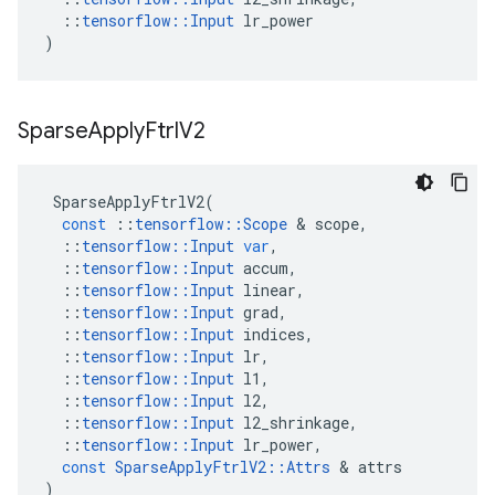
::
tensorflow
::
Input
lr_power
)
Sparse
Apply
Ftrl
V2
SparseApplyFtrlV2
(
const
::
tensorflow
::
Scope
&
scope
,
::
tensorflow
::
Input
var
,
::
tensorflow
::
Input
accum
,
::
tensorflow
::
Input
linear
,
::
tensorflow
::
Input
grad
,
::
tensorflow
::
Input
indices
,
::
tensorflow
::
Input
lr
,
::
tensorflow
::
Input
l1
,
::
tensorflow
::
Input
l2
,
::
tensorflow
::
Input
l2_shrinkage
,
::
tensorflow
::
Input
lr_power
,
const
SparseApplyFtrlV2
::
Attrs
&
attrs
)