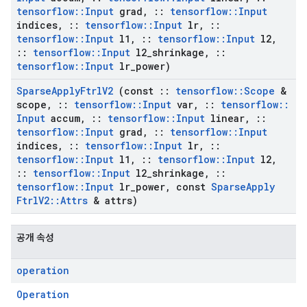
tensorflow
::
Input
grad
,
::
tensorflow
::
Input
indices
,
::
tensorflow
::
Input
lr
,
::
tensorflow
::
Input
l1
,
::
tensorflow
::
Input
l2
,
::
tensorflow
::
Input
l2
_
shrinkage
,
::
tensorflow
::
Input
lr
_
power)
Sparse
Apply
Ftrl
V2
(const
::
tensorflow
::
Scope
&
scope
,
::
tensorflow
::
Input
var
,
::
tensorflow
::
Input
accum
,
::
tensorflow
::
Input
linear
,
::
tensorflow
::
Input
grad
,
::
tensorflow
::
Input
indices
,
::
tensorflow
::
Input
lr
,
::
tensorflow
::
Input
l1
,
::
tensorflow
::
Input
l2
,
::
tensorflow
::
Input
l2
_
shrinkage
,
::
tensorflow
::
Input
lr
_
power
,
const
Sparse
Apply
Ftrl
V2
::
Attrs
& attrs)
공개 속성
operation
Operation