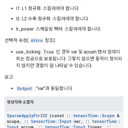
l1: L1 정규화. 스칼라여야 합니다.
l2: L2 수축 ​​정규화. 스칼라여야 합니다.
lr_power: 스케일링 팩터. 스칼라여야 합니다.
선택적 속성(
Attrs
참조):
use_locking:
True
인 경우 var 및 accum 텐서 업데이
트는 잠금으로 보호됩니다. 그렇지 않으면 동작이 정의되
지 않지만 경합이 덜 나타날 수 있습니다.
보고:
Output
: "var"과 동일합니다.
생성자와 소멸자
Sparse
Apply
Ftrl
V2
(const
::
tensorflow
::
Scope
&
scope
,
::
tensorflow
::
Input
var
,
::
tensorflow
::
Input
accum
,
::
tensorflow
::
Input
linear
,
::