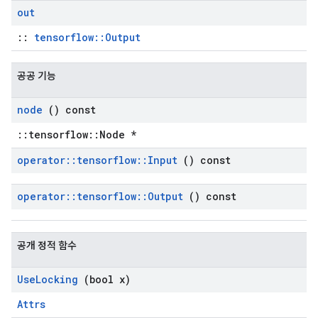
out
::
tensorflow::Output
공공 기능
node
() const
::tensorflow::Node *
operator
::
tensorflow
::
Input
() const
operator
::
tensorflow
::
Output
() const
공개 정적 함수
Use
Locking
(bool x)
Attrs