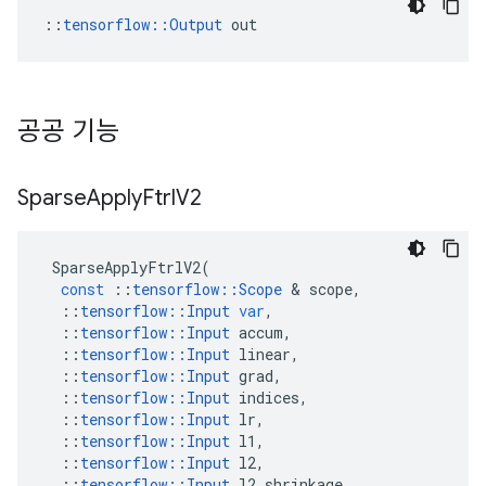
::
tensorflow::Output
 out
공공 기능
Sparse
Apply
Ftrl
V2
SparseApplyFtrlV2
(
const
::
tensorflow
::
Scope
&
scope
,
::
tensorflow
::
Input
var
,
::
tensorflow
::
Input
accum
,
::
tensorflow
::
Input
linear
,
::
tensorflow
::
Input
grad
,
::
tensorflow
::
Input
indices
,
::
tensorflow
::
Input
lr
,
::
tensorflow
::
Input
l1
,
::
tensorflow
::
Input
l2
,
::
tensorflow
::
Input
l2_shrinkage
,