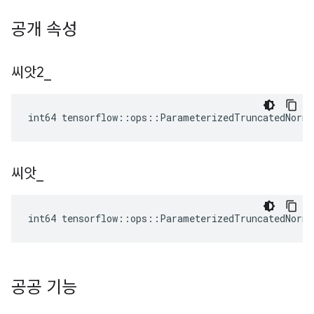
공개 속성
씨앗2
_
int64 tensorflow::ops::ParameterizedTruncatedNorm
씨앗
_
int64 tensorflow::ops::ParameterizedTruncatedNorm
공공 기능