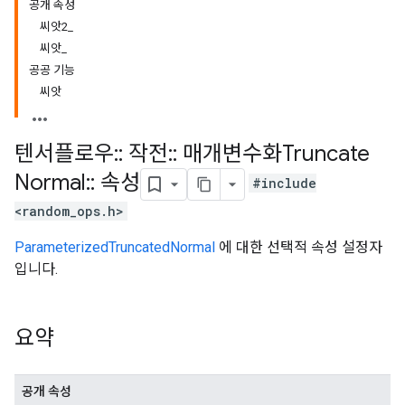
공개 속성
씨앗2_
씨앗_
공공 기능
씨앗
텐서플로우
::
작전
::
매개변수화Truncate
Normal
::
속성
#include
<random_ops.h>
ParameterizedTruncatedNormal
에 대한 선택적 속성 설정자
입니다.
요약
공개 속성