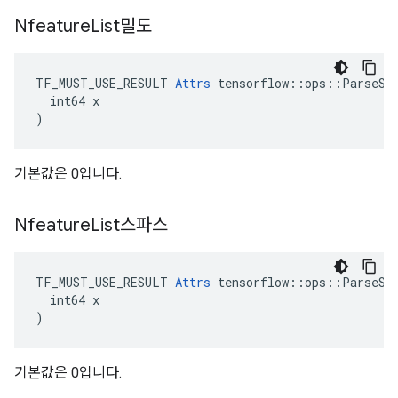
Nfeature
List밀도
TF_MUST_USE_RESULT 
Attrs
 tensorflow::ops::ParseSeq
  int64 x

)
기본값은 0입니다.
Nfeature
List스파스
TF_MUST_USE_RESULT 
Attrs
 tensorflow::ops::ParseSeq
  int64 x

)
기본값은 0입니다.