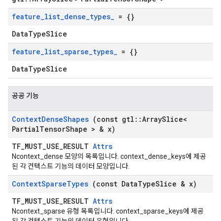
feature
_
list
_
dense
_
types
_
= {}
DataTypeSlice
feature
_
list
_
sparse
_
types
_
= {}
DataTypeSlice
공공 기능
Context
Dense
Shapes
(const gtl
::
Array
Slice<
Partial
Tensor
Shape > & x)
TF_MUST_USE_RESULT
Attrs
Ncontext_dense 모양의 목록입니다. context_dense_keys에 제공
된 각 컨텍스트 기능의 데이터 모양입니다.
Context
Sparse
Types
(const Data
Type
Slice & x)
TF_MUST_USE_RESULT
Attrs
Ncontext_sparse 유형 목록입니다. context_sparse_keys에 제공