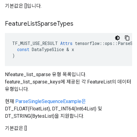
기본값은 []입니다.
Feature
List
Sparse
Types
TF_MUST_USE_RESULT
Attrs
tensorflow
::
ops
::
ParseSe
const
DataTypeSlice
&
x
)
Nfeature_list_sparse 유형 목록입니다.
feature_list_sparse_keys에 제공된 각 FeatureList의 데이터
유형입니다.
현재
ParseSingleSequenceExample은
DT_FLOAT(FloatList), DT_INT64(Int64List) 및
DT_STRING(BytesList)을 지원합니다.
기본값은 []