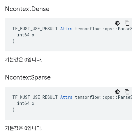
Ncontext
Dense
TF_MUST_USE_RESULT 
Attrs
 tensorflow::ops::ParseSeq
  int64 x

)
기본값은 0입니다.
Ncontext
Sparse
TF_MUST_USE_RESULT 
Attrs
 tensorflow::ops::ParseSeq
  int64 x

)
기본값은 0입니다.