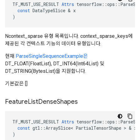
TF_MUST_USE_RESULT
Attrs
tensorflow
::
ops
::
ParseSe
const
DataTypeSlice
&
x
)
Ncontext_sparse 유형 목록입니다. context_sparse_keys에
제공된 각 컨텍스트 기능의 데이터 유형입니다.
현재
ParseSingleSequenceExample은
DT_FLOAT(FloatList), DT_INT64(Int64List) 및
DT_STRING(BytesList)을 지원합니다.
기본값은 []
Feature
List
Dense
Shapes
TF_MUST_USE_RESULT
Attrs
tensorflow
::
ops
::
ParseSe
const
gtl
::
ArraySlice
<
PartialTensorShape
>
&
x
)