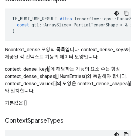
TF_MUST_USE_RESULT
Attrs
tensorflow
::
ops
::
ParseSe
const
gtl
::
ArraySlice
<
PartialTensorShape
>
&
x
)
Ncontext_dense 모양의 목록입니다. context_dense_keys에
제공된 각 컨텍스트 기능의 데이터 모양입니다.
context_dense_key[j]에 해당하는 기능의 요소 수는 항상
context_dense_shapes[j].NumEntries()와 동일해야 합니다.
context_dense_values[j]의 모양은 context_dense_shapes[j]
와 일치합니다.
기본값은 []
Context
Sparse
Types