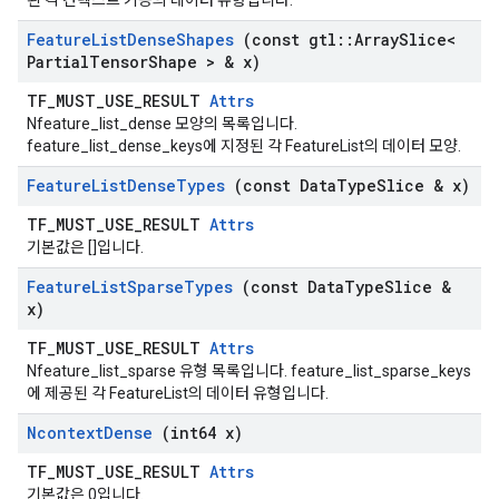
된 각 컨텍스트 기능의 데이터 유형입니다.
Feature
List
Dense
Shapes
(const gtl
::
Array
Slice<
Partial
Tensor
Shape > & x)
TF_MUST_USE_RESULT
Attrs
Nfeature_list_dense 모양의 목록입니다.
feature_list_dense_keys에 지정된 각 FeatureList의 데이터 모양.
Feature
List
Dense
Types
(const Data
Type
Slice & x)
TF_MUST_USE_RESULT
Attrs
기본값은 []입니다.
Feature
List
Sparse
Types
(const Data
Type
Slice &
x)
TF_MUST_USE_RESULT
Attrs
Nfeature_list_sparse 유형 목록입니다. feature_list_sparse_keys
에 제공된 각 FeatureList의 데이터 유형입니다.
Ncontext
Dense
(int64 x)
TF_MUST_USE_RESULT
Attrs
기본값은 0입니다.