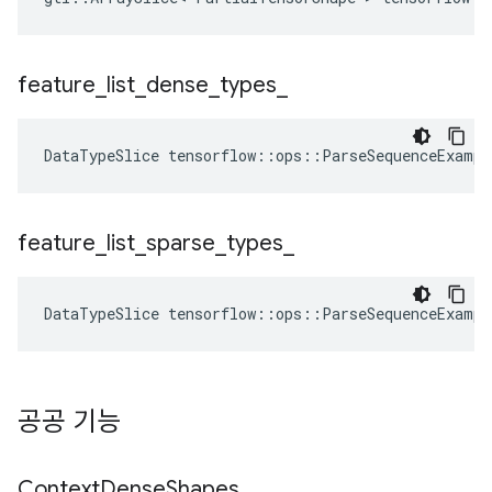
feature
_
list
_
dense
_
types
_
DataTypeSlice
tensorflow
::
ops
::
ParseSequenceExampl
feature
_
list
_
sparse
_
types
_
DataTypeSlice
tensorflow
::
ops
::
ParseSequenceExampl
공공 기능
Context
Dense
Shapes