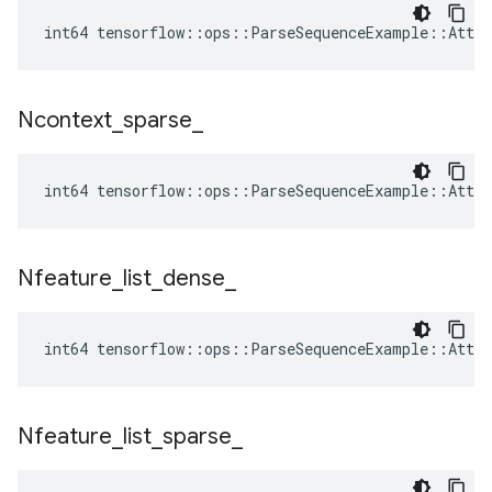
int64 tensorflow::ops::ParseSequenceExample::Attrs
Ncontext
_
sparse
_
int64 tensorflow::ops::ParseSequenceExample::Attrs
Nfeature
_
list
_
dense
_
int64 tensorflow::ops::ParseSequenceExample::Attrs
Nfeature
_
list
_
sparse
_