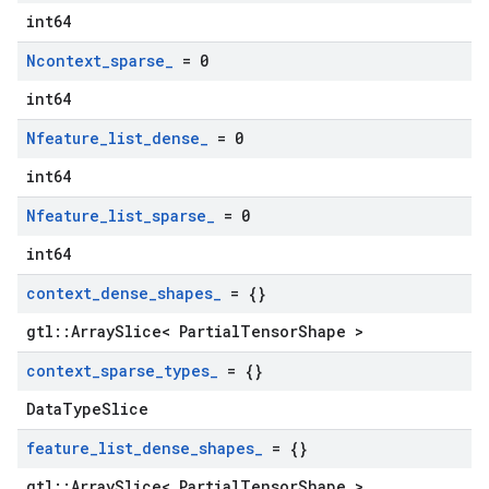
int64
Ncontext
_
sparse
_
= 0
int64
Nfeature
_
list
_
dense
_
= 0
int64
Nfeature
_
list
_
sparse
_
= 0
int64
context
_
dense
_
shapes
_
= {}
gtl::ArraySlice< PartialTensorShape >
context
_
sparse
_
types
_
= {}
DataTypeSlice
feature
_
list
_
dense
_
shapes
_
= {}
gtl::ArraySlice< PartialTensorShape >