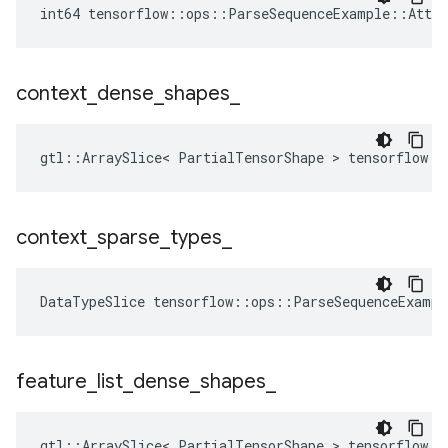
int64 tensorflow::ops::ParseSequenceExample::Attrs
context
_
dense
_
shapes
_
gtl::ArraySlice< PartialTensorShape > tensorflow::
context
_
sparse
_
types
_
DataTypeSlice
tensorflow
::
ops
::
ParseSequenceExampl
feature
_
list
_
dense
_
shapes
_
gtl::ArraySlice< PartialTensorShape > tensorflow::