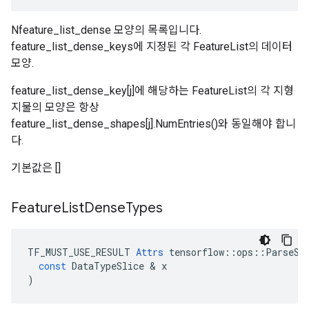
Nfeature_list_dense 모양의 목록입니다.
feature_list_dense_keys에 지정된 각 FeatureList의 데이터
모양.
feature_list_dense_key[j]에 해당하는 FeatureList의 각 지형
지물의 모양은 항상
feature_list_dense_shapes[j].NumEntries()와 동일해야 합니
다.
기본값은 []
Feature
List
Dense
Types
TF_MUST_USE_RESULT
Attrs
tensorflow
::
ops
::
ParseSe
const
DataTypeSlice
&
x
)