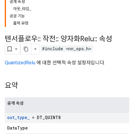
공개 속성
아웃_타입_
공공 기능
출력 유형
텐서플로우
::
작전
::
양자화Relu
::
속성
#include <nn_ops.h>
QuantizedRelu
에 대한 선택적 속성 설정자입니다.
요약
공개 속성
out
_
type
_
= DT
_
QUINT8
DataType