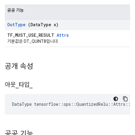
공공 기능
Out
Type
(Data
Type x)
TF_MUST_USE_RESULT
Attrs
기본값은 DT_QUINT8입니다.
공개 속성
아웃
_
타입
_
DataType
tensorflow
::
ops
::
QuantizedRelu
::
Attrs
::
o
공공 기능